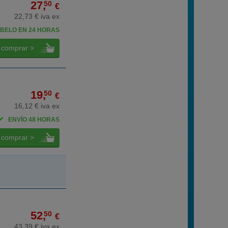
27,
50
€
22,73 € iva ex
BELO EN 24 HORAS
comprar >
19,
50
€
16,12 € iva ex
ENVÍO 48 HORAS
comprar >
52,
50
€
43,39 € iva ex