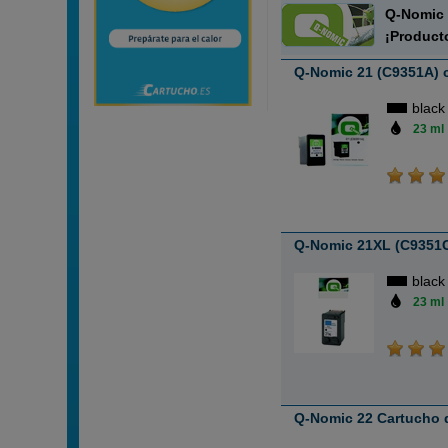
Q-Nomic 
¡Product
Q-Nomic 21 (C9351A) c
black
23 ml
Q-Nomic 21XL (C9351C
black
23 ml
Q-Nomic 22 Cartucho de