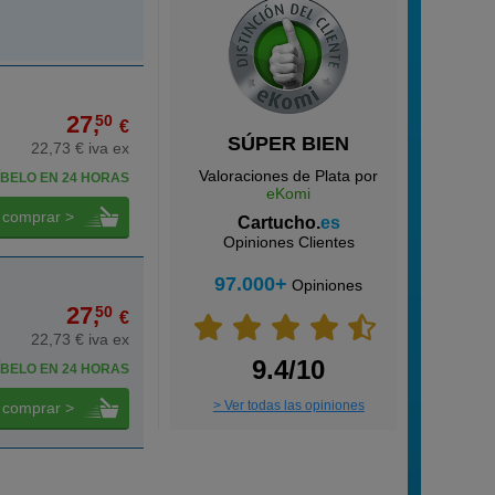
27,
50
€
SÚPER BIEN
22,73 € iva ex
Valoraciones de Plata por
BELO EN 24 HORAS
eKomi
comprar >
Cartucho.
es
Opiniones Clientes
97.000+
Opiniones
27,
50
€
22,73 € iva ex
9.4/10
BELO EN 24 HORAS
> Ver todas las opiniones
comprar >