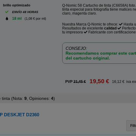
brillo optimizado
Q-Nomic 58 Cartucho de tinta (C6658A) foto.
tinta especial para fotografía tiene matices n
ENVÍO 48 HORAS
claro, magenta claro.
18 ml
(1,08 € por ml)
Nuestra Marca Q-Nomic te ofrece:
Hasta 
Resultados de excelente
calidad
Perfect
tu impresora
Fabricante con certificacione
CONSEJO:
Recomendamos comprar este cart
del cartucho original.
19,50 €
PVP
21,45 €
16,12 € iva ex
tinta (
Nota:
9
, Opiniones:
4
)
P DESKJET D2360
Fil