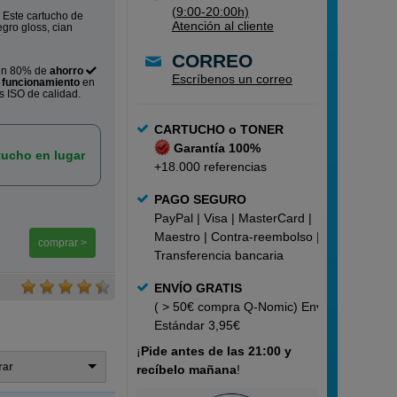
(9:00-20:00h)
 Este cartucho de
Atención al cliente
egro gloss, cian
CORREO
un 80% de
ahorro
Escríbenos un correo
o
funcionamiento
en
s ISO de calidad.
CARTUCHO o TONER
Garantía 100%
ucho en lugar
+18.000 referencias
PAGO SEGURO
PayPal | Visa | MasterCard |
Maestro | Contra-reembolso |
comprar >
Transferencia bancaria
ENVÍO GRATIS
( > 50€ compra Q-Nomic) Envío
Estándar 3,95€
¡
Pide
antes de las 21:00 y
trar
recíbelo mañana
!