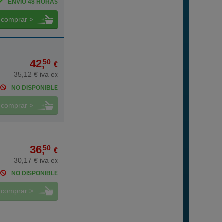
ENVÍO 48 HORAS
comprar >
42,
50
€
35,12 € iva ex
NO DISPONIBLE
comprar >
36,
50
€
30,17 € iva ex
NO DISPONIBLE
comprar >