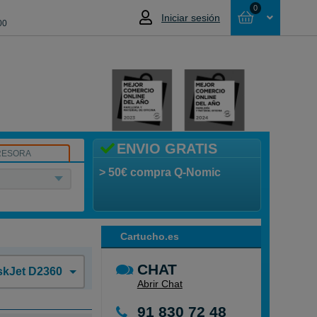
0
Iniciar sesión
00
Cesta
NO HAS SELECCIONADO NINGÚN
PRODUCTO
ENVIO GRATIS
RESORA
> 50€ compra Q-Nomic
Cartucho.es
CHAT
skJet D2360
Abrir Chat
91 830 72 48