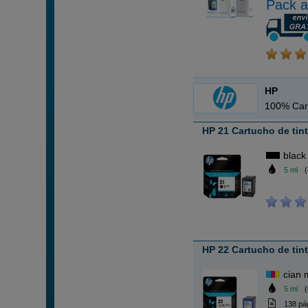
Pack a
HP
100% Car
HP 21 Cartucho de tin
black
5 ml
(
HP 22 Cartucho de tint
cian 
5 ml
(
138 pá