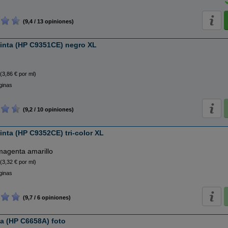
(9,4 / 13 opiniones)
inta (HP C9351CE) negro XL
(3,86 € por ml)
ginas
(9,2 / 10 opiniones)
inta (HP C9352CE) tri-color XL
magenta amarillo
(3,32 € por ml)
ginas
(9,7 / 6 opiniones)
ta (HP C6658A) foto