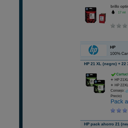
brillo opt
17 ml
HP
100% Car
HP 21 XL (negro) + 22 
Cartuch
HP 21XL
HP 22XL 
Consejo:
¿
Precio)
Pack a
HP pack ahorro 21 (neg