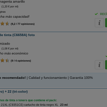
magenta amarillo
(1,20 € por ml)
ginas
RECÍ
cha más capacidad!
(9,2 / 77 opiniones)
e tinta (C6658A) foto
imizado
(1,08 € por ml)
ho más económico
(9 / 4 opiniones)
o recomendado!
| Calidad y funcionamiento | Garantía 100%
) + 22 (tri-color)
os de tinta o toners que contiene el pack:
 21XL (C9351CE) cartucho de tinta negro XL
23 ml