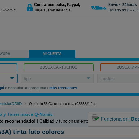
Contrareembolso, Paypal,
Envío < 24horas
€ Q-Nomic
Tarjeta, Transferencia
Horario 9:00 - 21:
AYUDA
MI CUENTA
BUSCA CARTUCHOS
BUSCA IMP
tipo
modelo
quí
o consulta las preguntas
más frecuentes
DeskJet D2360
Q-Nomic 58 Cartucho de tinta (C6658A) foto
o y Toner marca Q-Nomic
Funciona en:
De
to recomendado!
| Calidad y funcionamiento | Garantía 100%
A) tinta foto colores