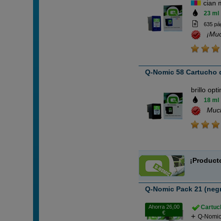
cian 
23 ml
635 pá
¡Mu
Q-Nomic 58 Cartucho d
brillo opt
18 ml
Muc
¡Product
Q-Nomic Pack 21 (negro
Ahorra 26,00
Cartuch
€
Q-Nomic