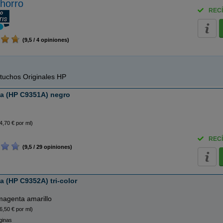
horro
RECÍ
(9,5 / 4 opiniones)
tuchos Originales HP
ta (HP C9351A) negro
4,70 € por ml)
RECÍ
(9,5 / 29 opiniones)
a (HP C9352A) tri-color
magenta amarillo
6,50 € por ml)
ginas