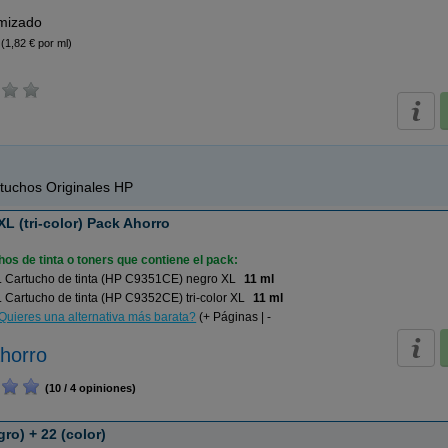
imizado
(1,82 € por ml)
tuchos Originales HP
XL (tri-color) Pack Ahorro
os de tinta o toners que contiene el pack:
 Cartucho de tinta (HP C9351CE) negro XL
11 ml
Cartucho de tinta (HP C9352CE) tri-color XL
11 ml
Quieres una alternativa más barata?
(+ Páginas | -
horro
(10 / 4 opiniones)
ro) + 22 (color)