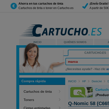
Ahorra en tus cartuchos de tinta
¡Envío Gratis!
Cartuchos de tinta o toner en Cartucho.es
A partir de 50
INICIO
QUIÉNES SOMOS
CARTUCHO.ES
marca
¿Necesitas ayuda? - Haz clic
a
Compra rápida
INICIO
HP
DeskJet
Cartuch
Cartuchos de tinta
¡Produc
Toners
Q-Nomic 58 (C6658
Cintas entintadas