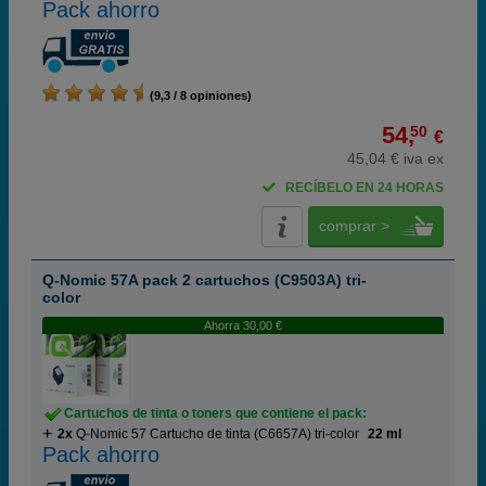
Pack ahorro
(9,3 / 8 opiniones)
54,
50
€
45,04 € iva ex
RECÍBELO EN 24 HORAS
comprar >
Q-Nomic 57A pack 2 cartuchos (C9503A) tri-
color
Ahorra 30,00 €
Cartuchos de tinta o toners que contiene el pack:
2x
Q-Nomic 57 Cartucho de tinta (C6657A) tri-color
22 ml
Pack ahorro