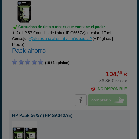
Cartuchos de tinta o toners que contiene el pack:
2x
HP 57 Cartucho de tinta (HP C6657A) tri-color
17 ml
Consejo:
¿Quieres una alternativa más barata?
(+ Páginas | -
Precio)
Pack ahorro
(10 / 1 opinión)
104,
50
€
86,36 € iva ex
NO DISPONIBLE
comprar >
HP Pack 56/57 (HP SA342AE)