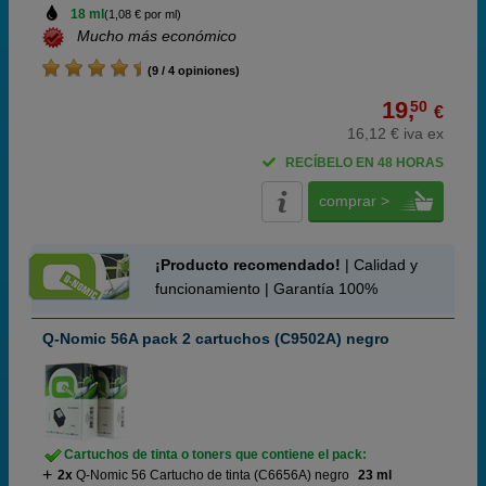
18 ml
(1,08 € por ml)
Mucho más económico
(9 / 4 opiniones)
19,
50
€
16,12 € iva ex
RECÍBELO EN 48 HORAS
comprar >
¡Producto recomendado!
| Calidad y
funcionamiento | Garantía 100%
Q-Nomic 56A pack 2 cartuchos (C9502A) negro
Cartuchos de tinta o toners que contiene el pack:
2x
Q-Nomic 56 Cartucho de tinta (C6656A) negro
23 ml