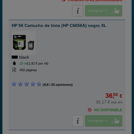
PRODUCTO DESCATALOGADO
comprar >
HP 56 Cartucho de tinta (HP C6656A) negro XL
black
19 ml
(1,92 € por ml)
450 páginas
(9,8 / 25 opiniones)
36,
50
€
30,17 € iva ex
NO DISPONIBLE
comprar >