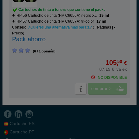
Cartuchos de tinta o toners que contiene el pack:
HP 56 Cartucho de tinta (HP C6656A) negro XL
19 ml
HP 57 Cartucho de tinta (HP C6657A) tri-color
17 ml
Consejo:
¿Quieres una alternativa más barata?
(+ Páginas | -
Precio)
Pack ahorro
(6 / 1 opinión)
105,
50
€
87,19 € iva ex
NO DISPONIBLE
comprar >
Cartucho.ES
Cartucho.PT