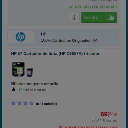
RECÍBELO EN 24 HORAS
comprar >
HP
100% Cartuchos Originales HP
HP 57 Cartucho de tinta (HP C6657A) tri-color
cian magenta amarillo
17 ml
(4,09 € por ml)
(8 / 1 opinión)
69,
50
€
57,44 € iva ex