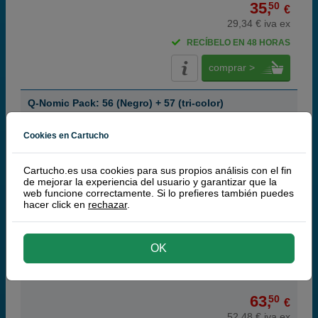
35,
50
€
29,34 € iva ex
RECÍBELO EN 48 HORAS
comprar >
Q-Nomic Pack: 56 (Negro) + 57 (tri-color)
Ahorra 42,00 €
Cookies en Cartucho
Cartucho.es usa cookies para sus propios análisis con el fin
Cartuchos de tinta o toners que contiene el pack:
de mejorar la experiencia del usuario y garantizar que la
web funcione correctamente. Si lo prefieres también puedes
Q-Nomic 56 Cartucho de tinta (C6656A) negro
23 ml
hacer click en
rechazar
.
Q-Nomic 57 Cartucho de tinta (C6657A) tri-color
22 ml
Pack ahorro
OK
(8,8 / 24 opiniones)
63,
50
€
52,48 € iva ex