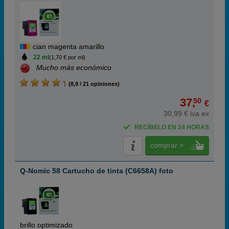
cian magenta amarillo
22 ml
(1,70 € por ml)
Mucho más económico
(8,9 / 21 opiniones)
37,
50
€
30,99 € iva ex
RECÍBELO EN 24 HORAS
comprar >
Q-Nomic 58 Cartucho de tinta (C6658A) foto
brillo optimizado