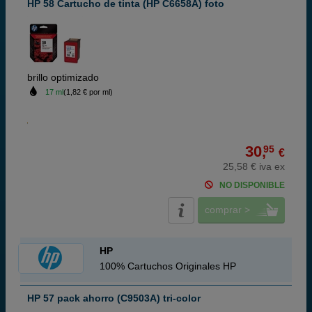
HP 58 Cartucho de tinta (HP C6658A) foto
brillo optimizado
17 ml
(1,82 € por ml)
30,
95
€
25,58 € iva ex
NO DISPONIBLE
comprar >
HP
100% Cartuchos Originales HP
HP 57 pack ahorro (C9503A) tri-color