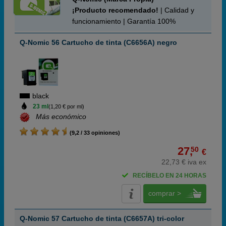
¡Producto recomendado!
| Calidad y
funcionamiento | Garantía 100%
Q-Nomic 56 Cartucho de tinta (C6656A) negro
black
23 ml
(1,20 € por ml)
Más económico
(9,2 / 33 opiniones)
27,
50
€
22,73 € iva ex
RECÍBELO EN 24 HORAS
comprar >
Q-Nomic 57 Cartucho de tinta (C6657A) tri-color