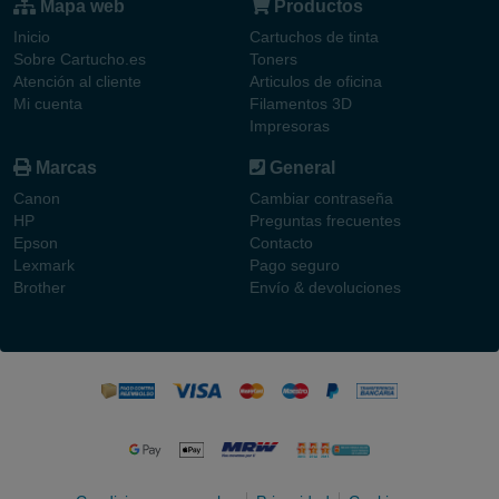
Mapa web
Productos
Inicio
Cartuchos de tinta
Sobre Cartucho.es
Toners
Atención al cliente
Articulos de oficina
Mi cuenta
Filamentos 3D
Impresoras
Marcas
General
Canon
Cambiar contraseña
HP
Preguntas frecuentes
Epson
Contacto
Lexmark
Pago seguro
Brother
Envío & devoluciones