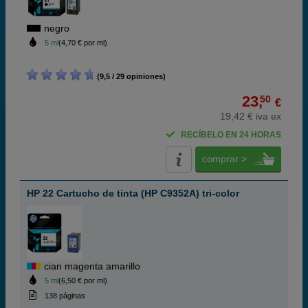
negro
5 ml
(4,70 € por ml)
(9,5 / 29 opiniones)
23,
50
€
19,42 € iva ex
RECÍBELO EN 24 HORAS
comprar >
HP 22 Cartucho de tinta (HP C9352A) tri-color
cian magenta amarillo
5 ml
(6,50 € por ml)
138 páginas