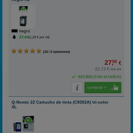
negro
23 ml
(1,20 € por ml)
(10 / 2 opiniones)
27,
50
€
22,73 € iva ex
RECÍBELO EN 24 HORAS
comprar >
Q-Nomic 22 Cartucho de tinta (C9352A) tri-color
XL