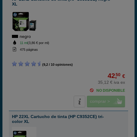
XL
negro
11 ml
(3,86 € por ml)
475 páginas
(9,2 / 10 opiniones)
42,
50
€
35,12 € iva ex
NO DISPONIBLE
comprar >
HP 22XL Cartucho de tinta (HP C9352CE) tri-
color XL