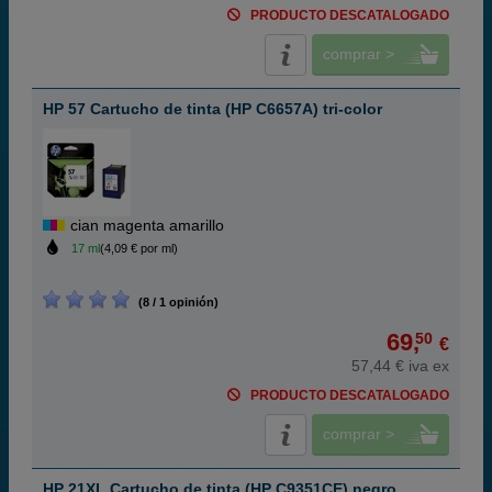
PRODUCTO DESCATALOGADO
comprar >
HP 57 Cartucho de tinta (HP C6657A) tri-color
cian magenta amarillo
17 ml
(4,09 € por ml)
(8 / 1 opinión)
69,
50
€
57,44 € iva ex
PRODUCTO DESCATALOGADO
comprar >
HP 21XL Cartucho de tinta (HP C9351CE) negro