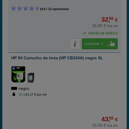
(9,4 / 13 opiniones)
32,
50
€
26,86 € iva ex
ENVÍO 48 HORAS
comprar >
HP 54 Cartucho de tinta (HP CB334A) negro XL
negro
20 ml
(2,17 € por ml)
43,
50
€
35,95 € iva ex