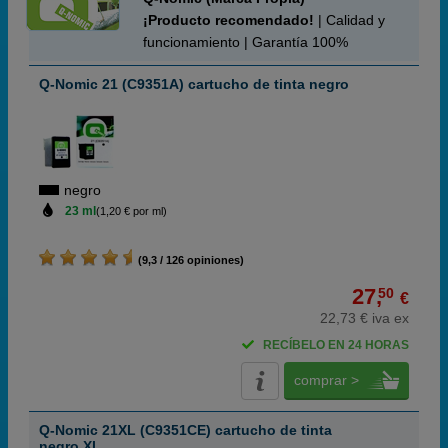
¡Producto recomendado!
| Calidad y
funcionamiento | Garantía 100%
Q-Nomic 21 (C9351A) cartucho de tinta negro
negro
23 ml
(1,20 € por ml)
(9,3 / 126 opiniones)
27,
50
€
22,73 € iva ex
RECÍBELO EN 24 HORAS
comprar >
Q-Nomic 21XL (C9351CE) cartucho de tinta
negro XL