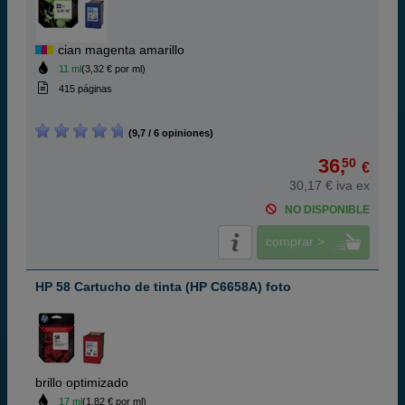
cian magenta amarillo
11 ml
(3,32 € por ml)
415 páginas
(9,7 / 6 opiniones)
36,
50
€
30,17 € iva ex
NO DISPONIBLE
comprar >
HP 58 Cartucho de tinta (HP C6658A) foto
brillo optimizado
17 ml
(1,82 € por ml)