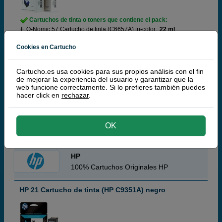
Cartuchos de tinta o toners que contiene el pack:
Q-Nomic 57 Cartucho de tinta (C6657A) tri-color
22 ml
Q-Nomic 58 Cartucho de tinta (C6658A) foto
18 ml
Pack ahorro
Cookies en Cartucho
(5,3 / 3 opiniones)
Cartucho.es usa cookies para sus propios análisis con el fin
de mejorar la experiencia del usuario y garantizar que la
35,
50
€
web funcione correctamente. Si lo prefieres también puedes
hacer click en
rechazar
.
29,34 € iva ex
ENVÍO 48 HORAS
OK
comprar >
HP
100% Cartuchos Originales HP
HP 21 Cartucho de tinta (HP C9351A) negro