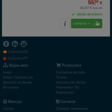
55,
50
€
45,87 € iva ex
ENVÍO 48 HORAS
comprar >
Cartucho.ES
Cartucho.PT
Mapa web
Productos
Inicio
Cartuchos de tinta
Sobre Cartucho.es
Toners
Atención al cliente
Articulos de oficina
Mi cuenta
Filamentos 3D
Impresoras
Marcas
General
Canon
Cambiar contraseña