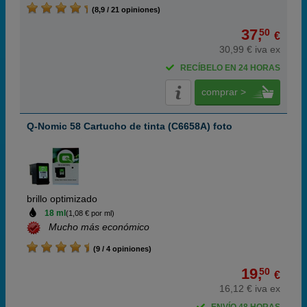
(8,9 / 21 opiniones)
37,
50
€
30,99 € iva ex
RECÍBELO EN 24 HORAS
comprar >
Q-Nomic 58 Cartucho de tinta (C6658A) foto
brillo optimizado
18 ml
(1,08 € por ml)
Mucho más económico
(9 / 4 opiniones)
19,
50
€
16,12 € iva ex