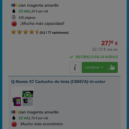
cian magenta amarillo
23 ml
(1,20 € por ml)
635 páginas
¡Mucha más capacidad!
(9,2 / 77 opiniones)
27,
50
€
22,73 € iva ex
RECÍBELO EN 24 HORAS
comprar >
Q-Nomic 57 Cartucho de tinta (C6657A) tri-color
cian magenta amarillo
22 ml
(1,70 € por ml)
Mucho más económico