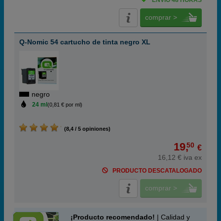
ENVÍO 48 HORAS
comprar >
Q-Nomic 54 cartucho de tinta negro XL
negro
24 ml
(0,81 € por ml)
(8,4 / 5 opiniones)
19,
50
€
16,12 € iva ex
PRODUCTO DESCATALOGADO
comprar >
¡Producto recomendado!
| Calidad y