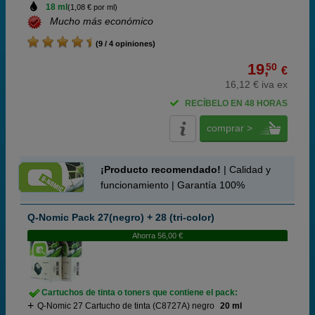
18 ml
(1,08 € por ml)
Mucho más económico
(9 / 4 opiniones)
19,
50
€
16,12 € iva ex
RECÍBELO EN 48 HORAS
comprar >
¡Producto recomendado!
| Calidad y
funcionamiento | Garantía 100%
Q-Nomic Pack 27(negro) + 28 (tri-color)
Ahorra 56,00 €
Cartuchos de tinta o toners que contiene el pack:
Q-Nomic 27 Cartucho de tinta (C8727A) negro
20 ml