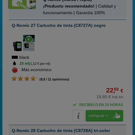
¡Producto recomendado!
| Calidad y
funcionamiento | Garantía 100%
Q-Nomic 27 Cartucho de tinta (C8727A) negro
black
20 ml
(1,12 € por ml)
Más económico
(8,5 / 11 opiniones)
22,
50
€
18,60 € iva ex
RECÍBELO EN 24 HORAS
comprar >
Q-Nomic 28 Cartucho de tinta (C8728A) tri-color