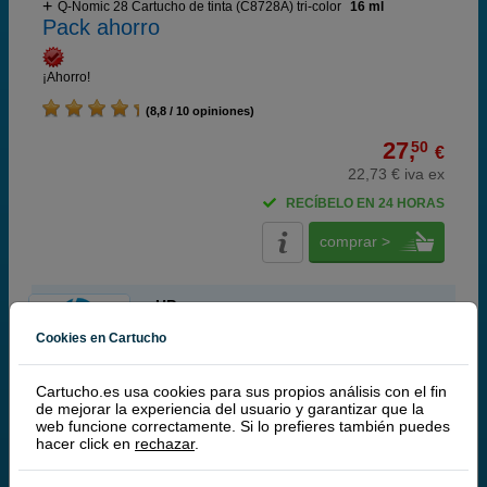
Q-Nomic 28 Cartucho de tinta (C8728A) tri-color
16 ml
Pack ahorro
¡Ahorro!
(8,8 / 10 opiniones)
27,
50
€
22,73 € iva ex
RECÍBELO EN 24 HORAS
comprar >
HP
100% Cartuchos Originales HP
Cookies en Cartucho
HP 28 Cartucho de tinta (HP C8728A) tri-color
Cartucho.es usa cookies para sus propios análisis con el fin
de mejorar la experiencia del usuario y garantizar que la
web funcione correctamente. Si lo prefieres también puedes
hacer click en
rechazar
.