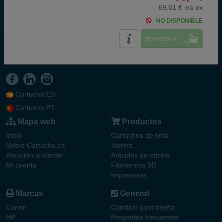
69,01 € iva ex
NO DISPONIBLE
comprar >
Cartucho.ES
Cartucho.PT
Mapa web
Productos
Inicio
Cartuchos de tinta
Sobre Cartucho.es
Toners
Atención al cliente
Articulos de oficina
Mi cuenta
Filamentos 3D
Impresoras
Marcas
General
Canon
Cambiar contraseña
HP
Preguntas frecuentes