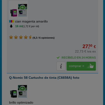
cian magenta amarillo
16 ml
(1,72 € por ml)
(9,3 / 6 opiniones)
27,
50
€
22,73 € iva ex
RECÍBELO EN 24 HORAS
comprar >
Q-Nomic 58 Cartucho de tinta (C6658A) foto
brillo optimizado