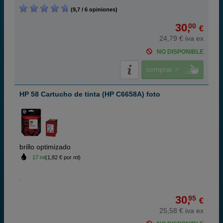
(9,7 / 6 opiniones)
30,
00
€
24,79 € iva ex
NO DISPONIBLE
comprar >
HP 58 Cartucho de tinta (HP C6658A) foto
brillo optimizado
17 ml
(1,82 € por ml)
30,
95
€
25,58 € iva ex