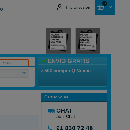
0
Iniciar sesión
00
Cesta
NO HAS SELECCIONADO NINGÚN
PRODUCTO
ENVIO GRATIS
RESORA
> 50€ compra Q-Nomic
Cartucho.es
CHAT
Abrir Chat
91 830 72 48