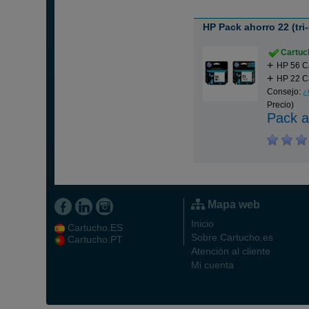
HP Pack ahorro 22 (tri-
Cartuch
HP 56 C
HP 22 Ca
Consejo:
¿
Precio)
Pack a
Mapa web
Inicio
Cartucho.ES
Sobre Cartucho.es
Cartucho.PT
Atención al cliente
Mi cuenta