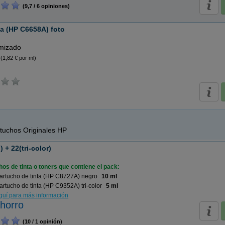
(9,7 / 6 opiniones)
ta (HP C6658A) foto
imizado
(1,82 € por ml)
tuchos Originales HP
 + 22(tri-color)
os de tinta o toners que contiene el pack:
artucho de tinta (HP C8727A) negro
10 ml
rtucho de tinta (HP C9352A) tri-color
5 ml
aquí para más información
horro
(10 / 1 opinión)