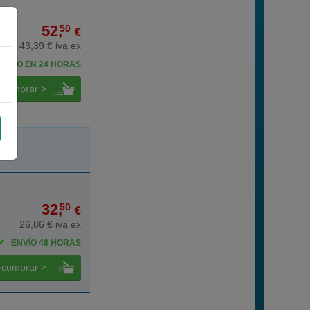
52,
50
€
43,39 € iva ex
BELO EN 24 HORAS
comprar >
32,
50
€
26,86 € iva ex
ENVÍO 48 HORAS
comprar >