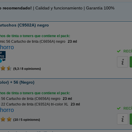
o recomendado!
| Calidad y funcionamiento | Garantía 100%
artuchos (C9502A) negro
os de tinta o toners que contiene el pack:
ic 56 Cartucho de tinta (C6656A) negro
23 ml
horro
RECÍ
(9,3 / 8 opiniones)
olor) + 56 (Negro)
os de tinta o toners que contiene el pack:
 56 Cartucho de tinta (C6656A) negro
23 ml
22 Cartucho de tinta (C9352A) tri-color XL
23 ml
RECÍ
horro
(10 / 5 opiniones)