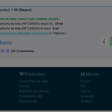
color) + 56 (Negro)
os de tinta o toners que contiene el pack:
artucho de tinta (HP C6656A) negro XL
19 ml
rtucho de tinta (HP C9352A) tri-color
5 ml
Quieres una alternativa más barata?
(+ Páginas | -
horro
(10 / 2 opiniones)
Productos
Marcas
Cartuchos de tinta
Canon
Toners
HP
Articulos de oficina
Epson
Filamentos 3D
Lexmark
Impresoras
Brother