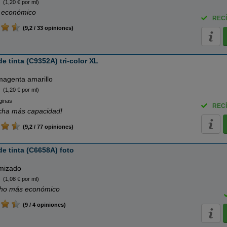
(1,20 € por ml)
 económico
RECÍ
(9,2 / 33 opiniones)
 tinta (C9352A) tri-color XL
magenta amarillo
(1,20 € por ml)
ginas
RECÍ
cha más capacidad!
(9,2 / 77 opiniones)
e tinta (C6658A) foto
imizado
(1,08 € por ml)
ho más económico
(9 / 4 opiniones)