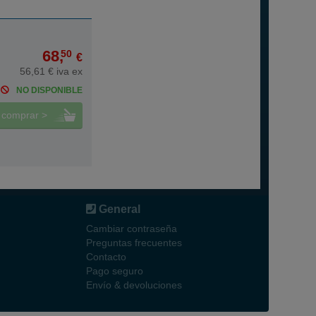
68,
50
€
56,61 € iva ex
NO DISPONIBLE
comprar >
General
Cambiar contraseña
Preguntas frecuentes
Contacto
Pago seguro
Envío & devoluciones