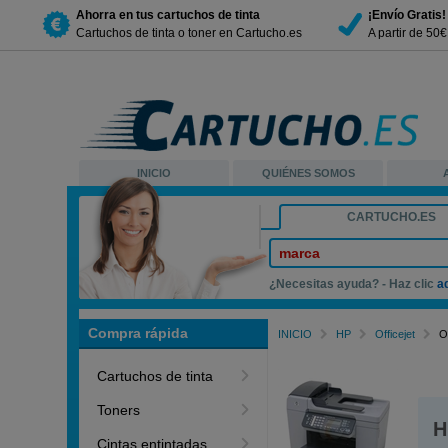
Ahorra en tus cartuchos de tinta
¡Envío Gratis!
Cartuchos de tinta o toner en Cartucho.es
A partir de 50
INICIO
QUIÉNES SOMOS
CARTUCHO.ES
marca
¿Necesitas ayuda? - Haz clic
a
Compra rápida
INICIO
HP
Officejet
O
Cartuchos de tinta
Toners
H
Cintas entintadas