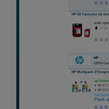
HP 58 Cartucho de tin
brillo opt
17 ml
HP
100% Car
HP Multipack 27(negro)
Cartuch
HP 27 C
HP 22 Ca
Haz click 
Pack a