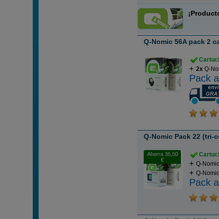
¡Product
Q-Nomic 56A pack 2 c
Cartuch
2x
Q-Nom
Pack a
Q-Nomic Pack 22 (tri-c
Ahorra 36,50
Cartuch
€
Q-Nomic
Q-Nomic 
Pack a