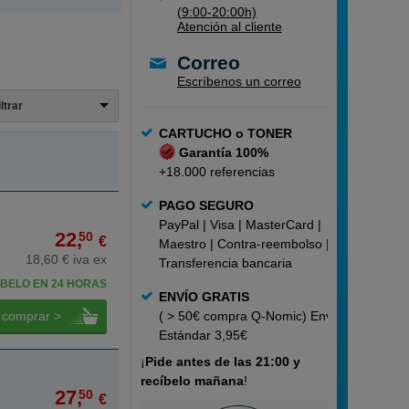
(9:00-20:00h)
Atención al cliente
Correo
Escríbenos un correo
iltrar
CARTUCHO o TONER
Garantía 100%
+18.000 referencias
PAGO SEGURO
PayPal | Visa | MasterCard |
22,
50
€
Maestro | Contra-reembolso |
18,60 € iva ex
Transferencia bancaria
BELO EN 24 HORAS
ENVÍO GRATIS
comprar >
( > 50€ compra Q-Nomic) Envío
Estándar 3,95€
¡
Pide
antes de las 21:00 y
recíbelo mañana
!
27,
50
€