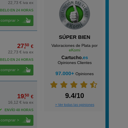
22,73 € iva ex
BELO EN 24 HORAS
comprar >
SÚPER BIEN
27,
50
Valoraciones de Plata por
€
eKomi
22,73 € iva ex
Cartucho.
es
BELO EN 24 HORAS
Opiniones Clientes
comprar >
97.000+
Opiniones
9.4/10
19,
50
€
16,12 € iva ex
> Ver todas las opiniones
ENVÍO 48 HORAS
comprar >