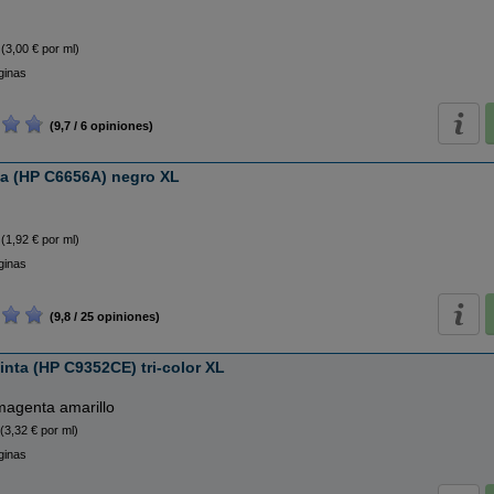
(3,00 € por ml)
ginas
(9,7 / 6 opiniones)
ta (HP C6656A) negro XL
(1,92 € por ml)
ginas
(9,8 / 25 opiniones)
inta (HP C9352CE) tri-color XL
magenta amarillo
(3,32 € por ml)
ginas