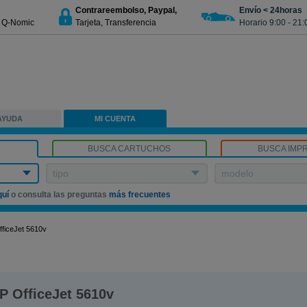
Contrareembolso, Paypal,
Envío < 24horas
€ Q-Nomic
Tarjeta, Transferencia
Horario 9:00 - 21:
AYUDA
MI CUENTA
BUSCA CARTUCHOS
BUSCA IMP
tipo
modelo
quí
o consulta las preguntas
más frecuentes
fficeJet 5610v
P OfficeJet 5610v