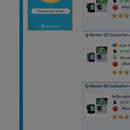
23 ml
Más
Q-Nomic 22 Cartucho de
cian 
23 ml
635 pá
¡Mu
Q-Nomic 58 Cartucho d
brillo opt
18 ml
Muc