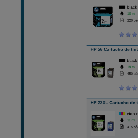
black
10 ml
220 pá
HP 56 Cartucho de tin
black
19 ml
450 pá
HP 22XL Cartucho de t
cian 
11 ml
415 pá