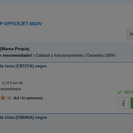
P OFFICEJET 5610V
F
(Marca Propia)
o recomendado!
| Calidad y funcionamiento | Garantía 100%
e tinta (C8727A) negro
(1,12 € por ml)
 económico
RECÍ
(8,5 / 11 opiniones)
e tinta (C6656A) negro