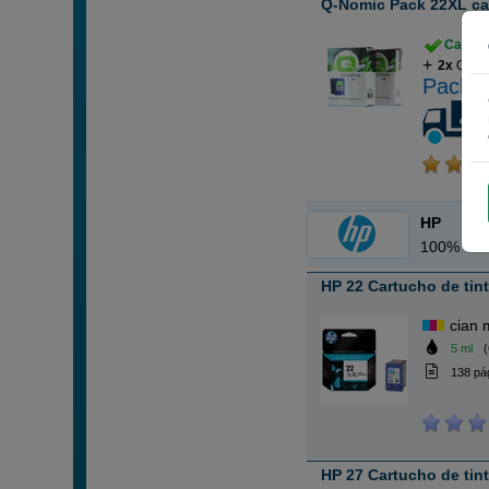
Q-Nomic Pack 22XL car
Cartuch
2x
Q-Nom
Pack a
HP
100% Car
HP 22 Cartucho de tint
cian 
5 ml
(
138 pá
HP 27 Cartucho de tin