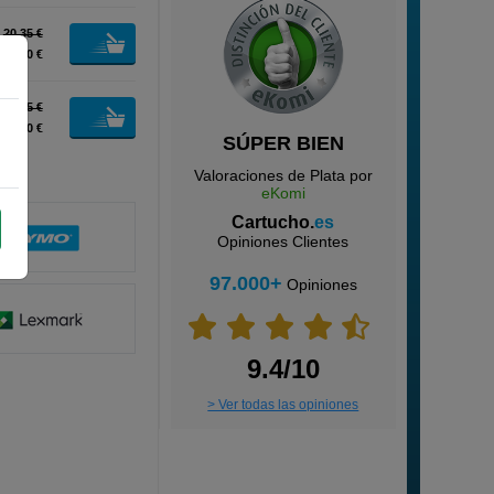
20,35 €
18,50 €
54,45 €
49,50 €
SÚPER BIEN
Valoraciones de Plata por
eKomi
Cartucho.
es
Opiniones Clientes
97.000+
Opiniones
9.4/10
> Ver todas las opiniones