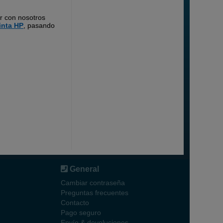
r con nosotros
inta HP
, pasando
General
Cambiar contraseña
Preguntas frecuentes
Contacto
Pago seguro
Envío & devoluciones