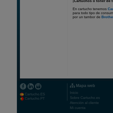
¡Cartuchos o toner de t
En cartucho tenemos
Ca
para todo tipo de consu
por un tambor de
Brothe
Mapa web
Inicio
Cartucho.ES
Sobre Cartucho.es
Cartucho.PT
Atención al cliente
Mi cuenta