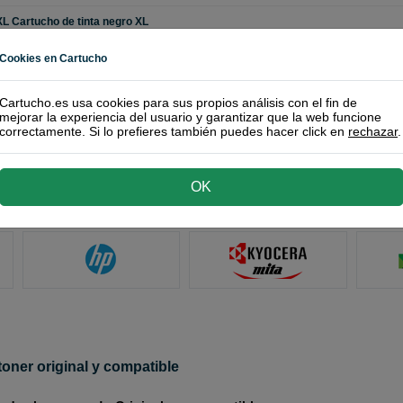
 Cartucho de tinta negro XL
TS3150
Cookies en Cartucho
 toner negro XL
-L2710DW
Cartucho.es usa cookies para sus propios análisis con el fin de
mejorar la experiencia del usuario y garantizar que la web funcione
correctamente. Si lo prefieres también puedes hacer click en
rechazar
.
a de cartucho o toner
OK
toner original y compatible