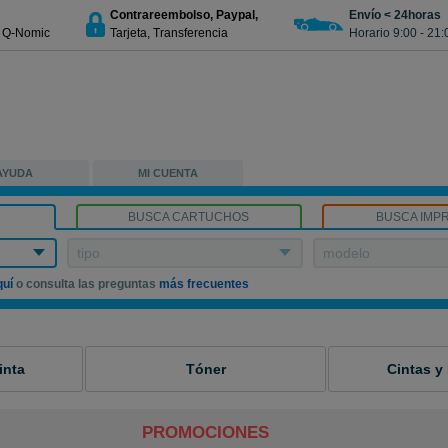
Contrareembolso, Paypal,
Envío < 24horas
€ Q-Nomic
Tarjeta, Transferencia
Horario 9:00 - 21:
AYUDA
MI CUENTA
BUSCA CARTUCHOS
BUSCA IMP
tipo
modelo
quí
o consulta las preguntas
más frecuentes
inta
Tóner
Cintas y
PROMOCIONES