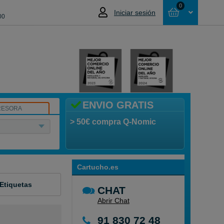
0
Iniciar sesión
00
Cesta
NO HAS SELECCIONADO NINGÚN
PRODUCTO
ENVIO GRATIS
RESORA
> 50€ compra Q-Nomic
Cartucho.es
 Etiquetas
CHAT
Abrir Chat
91 830 72 48