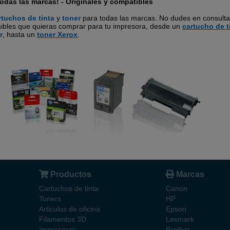
odas las marcas! - Originales y compatibles
rtuchos de tinta
y
toner
para todas las marcas. No dudes en consulta
mibles que quieras comprar para tu impresora, desde un
cartucho de t
r
, hasta un
toner Xerox
.
Productos
Marcas
Cartuchos de tinta
Canon
Toners
HP
Articulos de oficina
Epson
Filamentos 3D
Lexmark
Impresoras
Brother