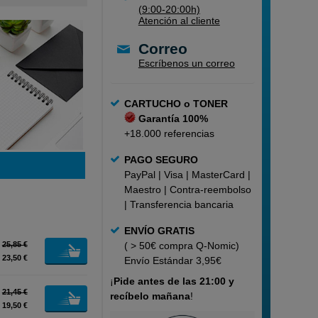
(9:00-20:00h)
Atención al cliente
Correo
Escríbenos un correo
CARTUCHO o TONER
Garantía 100%
+18.000 referencias
PAGO SEGURO
PayPal | Visa | MasterCard |
Maestro | Contra-reembolso
| Transferencia bancaria
ENVÍO GRATIS
25,85 €
( > 50€ compra Q-Nomic)
23,50 €
Envío Estándar 3,95€
¡
Pide
antes de las 21:00 y
21,45 €
recíbelo mañana
!
19,50 €