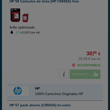
HP 58 Cartucho de tinta (HP C6658A) foto
brillo optimizado
17 ml
(1,82 € por ml)
30,
95
€
25,58 € iva ex
NO DISPONIBLE
comprar >
HP
100% Cartuchos Originales HP
HP 57 pack ahorro (C9503A) tri-color