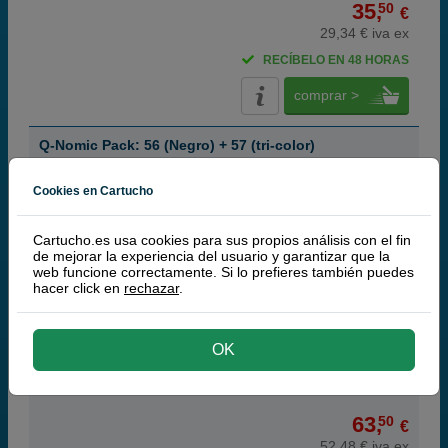
35,
50
€
29,34 € iva ex
RECÍBELO EN 48 HORAS
comprar >
Q-Nomic Pack: 56 (Negro) + 57 (tri-color)
Ahorra 42,00 €
Cookies en Cartucho
Cartucho.es usa cookies para sus propios análisis con el fin
Cartuchos de tinta o toners que contiene el pack:
de mejorar la experiencia del usuario y garantizar que la
web funcione correctamente. Si lo prefieres también puedes
Q-Nomic 56 Cartucho de tinta (C6656A) negro
23 ml
hacer click en
rechazar
.
Q-Nomic 57 Cartucho de tinta (C6657A) tri-color
22 ml
Pack ahorro
OK
(8,8 / 24 opiniones)
63,
50
€
52,48 € iva ex