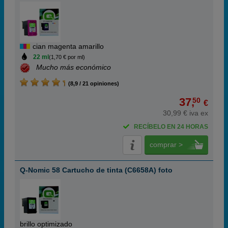
cian magenta amarillo
22 ml
(1,70 € por ml)
Mucho más económico
(8,9 / 21 opiniones)
37,
50
€
30,99 € iva ex
RECÍBELO EN 24 HORAS
comprar >
Q-Nomic 58 Cartucho de tinta (C6658A) foto
brillo optimizado