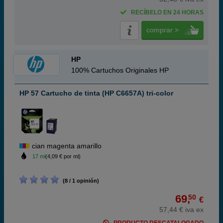
RECÍBELO EN 24 HORAS
comprar >
HP
100% Cartuchos Originales HP
HP 57 Cartucho de tinta (HP C6657A) tri-color
cian magenta amarillo
17 ml
(4,09 € por ml)
(8 / 1 opinión)
69,
50
€
57,44 € iva ex