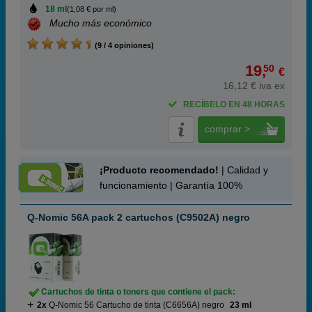
18 ml
(1,08 € por ml)
Mucho más económico
(9 / 4 opiniones)
19,
50
€
16,12 € iva ex
RECÍBELO EN 48 HORAS
comprar >
¡Producto recomendado!
| Calidad y
funcionamiento | Garantía 100%
Q-Nomic 56A pack 2 cartuchos (C9502A) negro
Cartuchos de tinta o toners que contiene el pack:
2x
Q-Nomic 56 Cartucho de tinta (C6656A) negro
23 ml