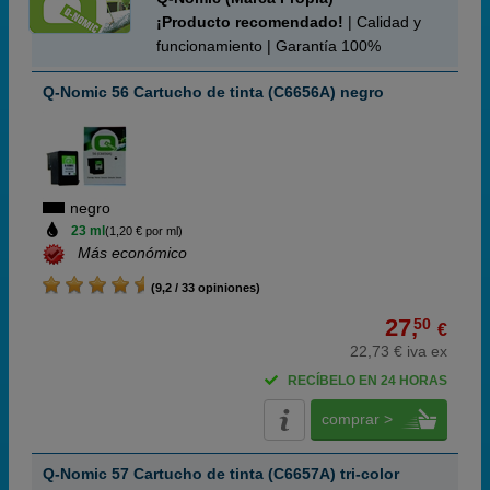
¡Producto recomendado!
| Calidad y
funcionamiento | Garantía 100%
Q-Nomic 56 Cartucho de tinta (C6656A) negro
negro
23 ml
(1,20 € por ml)
Más económico
(9,2 / 33 opiniones)
27,
50
€
22,73 € iva ex
RECÍBELO EN 24 HORAS
comprar >
Q-Nomic 57 Cartucho de tinta (C6657A) tri-color