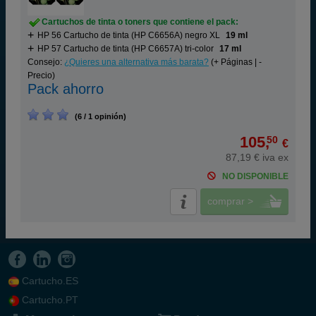
Cartuchos de tinta o toners que contiene el pack:
HP 56 Cartucho de tinta (HP C6656A) negro XL
19 ml
HP 57 Cartucho de tinta (HP C6657A) tri-color
17 ml
Consejo:
¿Quieres una alternativa más barata?
(+ Páginas | -
Precio)
Pack ahorro
(6 / 1 opinión)
105,
50
€
87,19 € iva ex
NO DISPONIBLE
comprar >
Cartucho.ES
Cartucho.PT