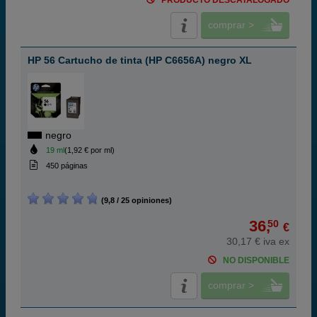
PRODUCTO DESCATALOGADO
comprar >
HP 56 Cartucho de tinta (HP C6656A) negro XL
negro
19 ml
(1,92 € por ml)
450 páginas
(9,8 / 25 opiniones)
36,
50
€
30,17 € iva ex
NO DISPONIBLE
comprar >