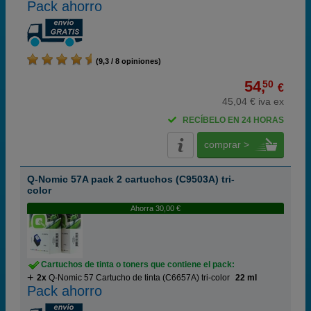
Pack ahorro
(9,3 / 8 opiniones)
54,
50
€
45,04 € iva ex
RECÍBELO EN 24 HORAS
comprar >
Q-Nomic 57A pack 2 cartuchos (C9503A) tri-
color
Ahorra 30,00 €
Cartuchos de tinta o toners que contiene el pack:
2x
Q-Nomic 57 Cartucho de tinta (C6657A) tri-color
22 ml
Pack ahorro