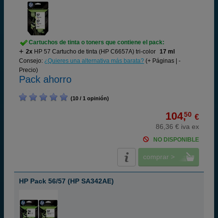
Cartuchos de tinta o toners que contiene el pack:
2x
HP 57 Cartucho de tinta (HP C6657A) tri-color
17 ml
Consejo:
¿Quieres una alternativa más barata?
(+ Páginas | -
Precio)
Pack ahorro
(10 / 1 opinión)
104,
50
€
86,36 € iva ex
NO DISPONIBLE
comprar >
HP Pack 56/57 (HP SA342AE)