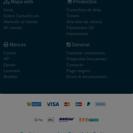
Mapa web
Productos
Inicio
Cartuchos de tinta
Sobre Cartucho.es
Toners
Atención al cliente
Articulos de oficina
Mi cuenta
Filamentos 3D
Impresoras
Marcas
General
Canon
Cambiar contraseña
HP
Preguntas frecuentes
Epson
Contacto
Lexmark
Pago seguro
Brother
Envío & devoluciones