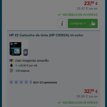
23,
50
€
19,42 € iva ex
RECÍBELO EN 24 HORAS
comprar >
HP 22 Cartucho de tinta (HP C9352A) tri-color
cian magenta amarillo
5 ml
(6,50 € por ml)
138 páginas
(9,4 / 13 opiniones)
32,
50
€
26,86 € iva ex
RECÍBELO EN 48 HORAS