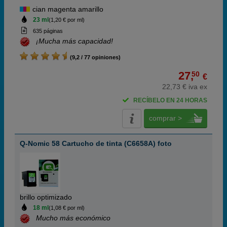
cian magenta amarillo
23 ml
(1,20 € por ml)
635 páginas
¡Mucha más capacidad!
(9,2 / 77 opiniones)
27,
50
€
22,73 € iva ex
RECÍBELO EN 24 HORAS
comprar >
Q-Nomic 58 Cartucho de tinta (C6658A) foto
brillo optimizado
18 ml
(1,08 € por ml)
Mucho más económico