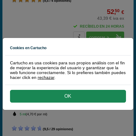
(9,5 / 4 opiniones)
52,
50
€
43,39 € iva ex
RECÍBELO EN 24 HORAS
comprar >
Cookies en Cartucho
HP
100% Cartuchos Originales HP
Cartucho.es usa cookies para sus propios análisis con el fin
de mejorar la experiencia del usuario y garantizar que la
web funcione correctamente. Si lo prefieres también puedes
HP 21 Cartucho de tinta (HP C9351A) negro
hacer click en
rechazar
.
OK
black
5 ml
(4,70 € por ml)
(9,5 / 29 opiniones)