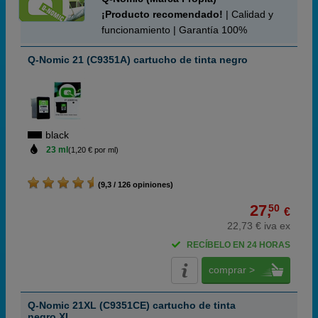
¡Producto recomendado!
| Calidad y
funcionamiento | Garantía 100%
Q-Nomic 21 (C9351A) cartucho de tinta negro
black
23 ml
(1,20 € por ml)
(9,3 / 126 opiniones)
27,
50
€
22,73 € iva ex
RECÍBELO EN 24 HORAS
comprar >
Q-Nomic 21XL (C9351CE) cartucho de tinta
negro XL