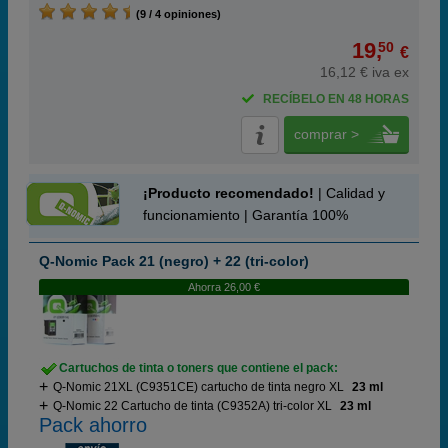
(9 / 4 opiniones)
19,
50
€
16,12 € iva ex
RECÍBELO EN 48 HORAS
comprar >
¡Producto recomendado!
| Calidad y
funcionamiento | Garantía 100%
Q-Nomic Pack 21 (negro) + 22 (tri-color)
Ahorra 26,00 €
Cartuchos de tinta o toners que contiene el pack:
Q-Nomic 21XL (C9351CE) cartucho de tinta negro XL
23 ml
Q-Nomic 22 Cartucho de tinta (C9352A) tri-color XL
23 ml
Pack ahorro