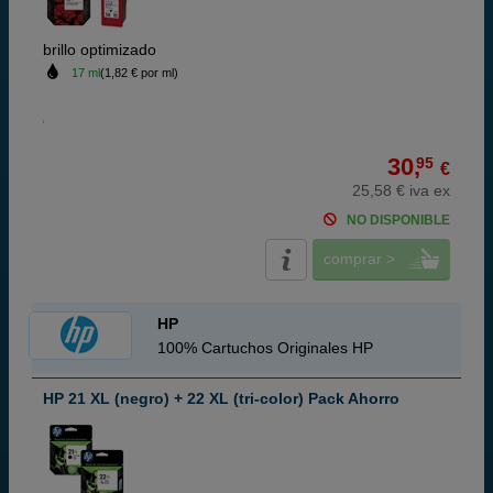
brillo optimizado
17 ml
(1,82 € por ml)
30,
95
€
25,58 € iva ex
NO DISPONIBLE
comprar >
HP
100% Cartuchos Originales HP
HP 21 XL (negro) + 22 XL (tri-color) Pack Ahorro