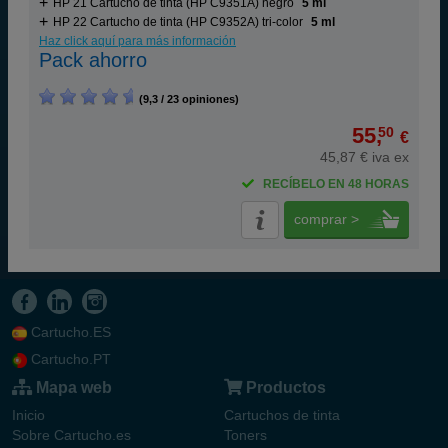
HP 21 Cartucho de tinta (HP C9351A) negro
5 ml
HP 22 Cartucho de tinta (HP C9352A) tri-color
5 ml
Haz click aquí para más información
Pack ahorro
(9,3 / 23 opiniones)
55,
50
€
45,87 € iva ex
RECÍBELO EN 48 HORAS
comprar >
Cartucho.ES
Cartucho.PT
Mapa web
Productos
Inicio
Cartuchos de tinta
Sobre Cartucho.es
Toners