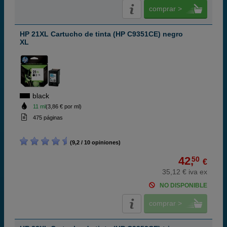
comprar >
HP 21XL Cartucho de tinta (HP C9351CE) negro
XL
black
11 ml
(3,86 € por ml)
475 páginas
(9,2 / 10 opiniones)
42,
50
€
35,12 € iva ex
NO DISPONIBLE
comprar >