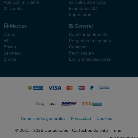
Atención al cliente
Articulos de oficina
Mi cuenta
Filamentos 3D
Impresoras
Marcas
General
Canon
Cambiar contraseña
HP
Preguntas frecuentes
Epson
Contacto
Lexmark
Pago seguro
Brother
Envío & devoluciones
Condiciones generales
Privacidad
Cookies
© 2011 - 2026 Cartucho.es - Cartuchos de tinta - Toner