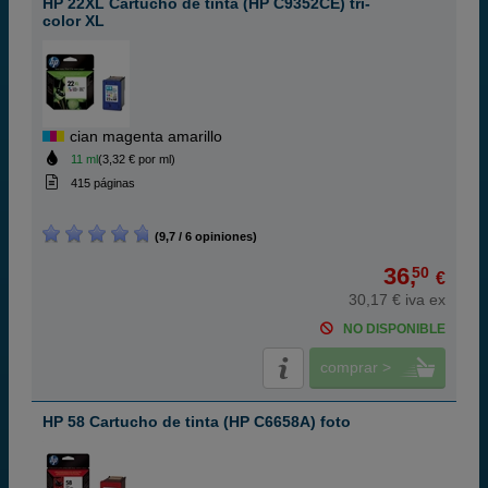
HP 22XL Cartucho de tinta (HP C9352CE) tri-
color XL
cian magenta amarillo
11 ml
(3,32 € por ml)
415 páginas
(9,7 / 6 opiniones)
36,
50
€
30,17 € iva ex
NO DISPONIBLE
comprar >
HP 58 Cartucho de tinta (HP C6658A) foto