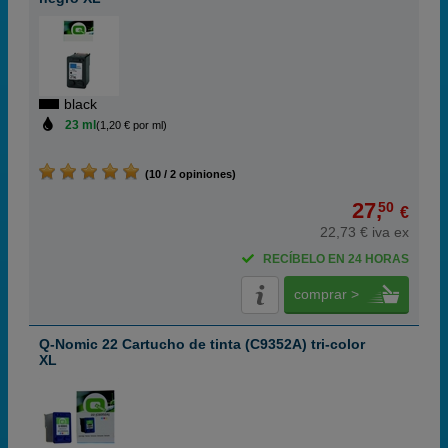
black
23 ml
(1,20 € por ml)
(10 / 2 opiniones)
27,
50
€
22,73 € iva ex
RECÍBELO EN 24 HORAS
comprar >
Q-Nomic 22 Cartucho de tinta (C9352A) tri-color
XL