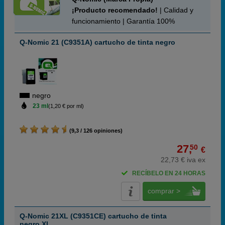
¡Producto recomendado!
| Calidad y
funcionamiento | Garantía 100%
Q-Nomic 21 (C9351A) cartucho de tinta negro
negro
23 ml
(1,20 € por ml)
(9,3 / 126 opiniones)
27,
50
€
22,73 € iva ex
RECÍBELO EN 24 HORAS
comprar >
Q-Nomic 21XL (C9351CE) cartucho de tinta
negro XL