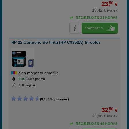
23,
50
€
19,42 € iva ex
RECÍBELO EN 24 HORAS
comprar >
HP 22 Cartucho de tinta (HP C9352A) tri-color
cian magenta amarillo
5 ml
(6,50 € por ml)
138 páginas
(9,4 / 13 opiniones)
32,
50
€
26,86 € iva ex
RECÍBELO EN 48 HORAS