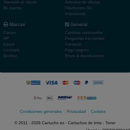
Atención al cliente
Articulos de oficina
Mi cuenta
Filamentos 3D
Impresoras
Marcas
General
Canon
Cambiar contraseña
HP
Preguntas frecuentes
Epson
Contacto
Lexmark
Pago seguro
Brother
Envío & devoluciones
Condiciones generales
Privacidad
Cookies
© 2011 - 2026 Cartucho.es - Cartuchos de tinta - Toner