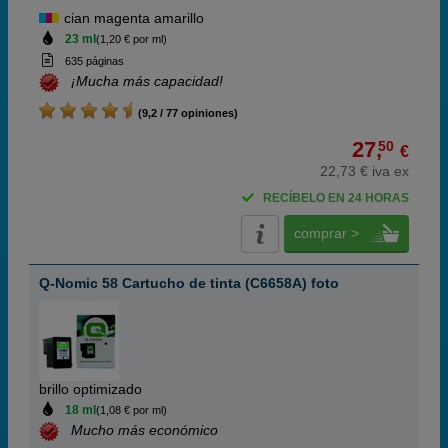
cian magenta amarillo
23 ml
(1,20 € por ml)
635 páginas
¡Mucha más capacidad!
(9,2 / 77 opiniones)
27,
50
€
22,73 € iva ex
RECÍBELO EN 24 HORAS
comprar >
Q-Nomic 58 Cartucho de tinta (C6658A) foto
brillo optimizado
18 ml
(1,08 € por ml)
Mucho más económico