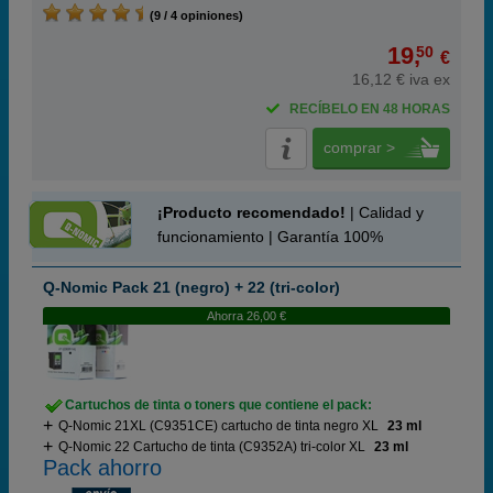
(9 / 4 opiniones)
19,
50
€
16,12 € iva ex
RECÍBELO EN 48 HORAS
comprar >
¡Producto recomendado!
| Calidad y
funcionamiento | Garantía 100%
Q-Nomic Pack 21 (negro) + 22 (tri-color)
Ahorra 26,00 €
Cartuchos de tinta o toners que contiene el pack:
Q-Nomic 21XL (C9351CE) cartucho de tinta negro XL
23 ml
Q-Nomic 22 Cartucho de tinta (C9352A) tri-color XL
23 ml
Pack ahorro