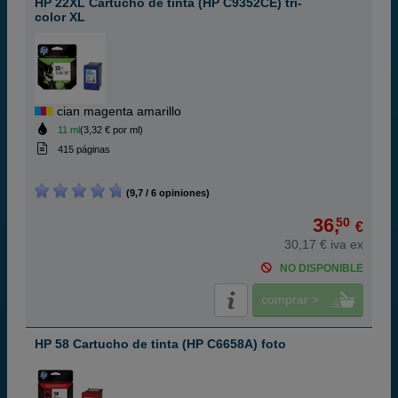
HP 22XL Cartucho de tinta (HP C9352CE) tri-
color XL
cian magenta amarillo
11 ml
(3,32 € por ml)
415 páginas
(9,7 / 6 opiniones)
36,
50
€
30,17 € iva ex
NO DISPONIBLE
comprar >
HP 58 Cartucho de tinta (HP C6658A) foto