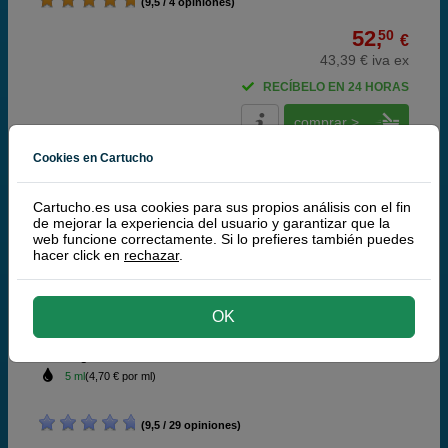
(9,5 / 4 opiniones)
52,
50
€
43,39 € iva ex
RECÍBELO EN 24 HORAS
comprar >
Cookies en Cartucho
HP
100% Cartuchos Originales HP
Cartucho.es usa cookies para sus propios análisis con el fin
de mejorar la experiencia del usuario y garantizar que la
web funcione correctamente. Si lo prefieres también puedes
HP 21 Cartucho de tinta (HP C9351A) negro
hacer click en
rechazar
.
OK
negro
5 ml
(4,70 € por ml)
(9,5 / 29 opiniones)