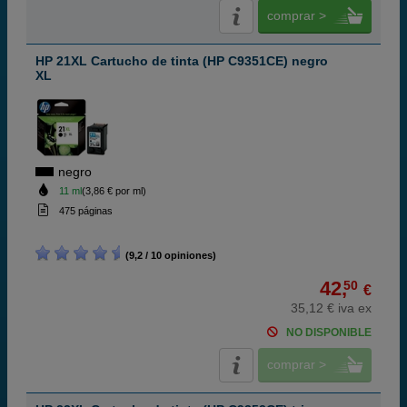
comprar >
HP 21XL Cartucho de tinta (HP C9351CE) negro
XL
negro
11 ml
(3,86 € por ml)
475 páginas
(9,2 / 10 opiniones)
42,
50
€
35,12 € iva ex
NO DISPONIBLE
comprar >