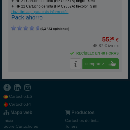
HP 21 Cartucho de tinta (HP C9351A) negro
5 ml
HP 22 Cartucho de tinta (HP C9352A) tri-color
5 ml
Haz click aquí para más información
Pack ahorro
(9,3 / 23 opiniones)
55,
50
€
45,87 € iva ex
RECÍBELO EN 48 HORAS
comprar >
Cartucho.ES
Cartucho.PT
Mapa web
Productos
Inicio
Cartuchos de tinta
Sobre Cartucho.es
Toners