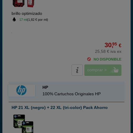
brillo optimizado
17 ml
(1,82 € por ml)
30,
95
€
25,58 € iva ex
NO DISPONIBLE
comprar >
HP
100% Cartuchos Originales HP
HP 21 XL (negro) + 22 XL (tri-color) Pack Ahorro