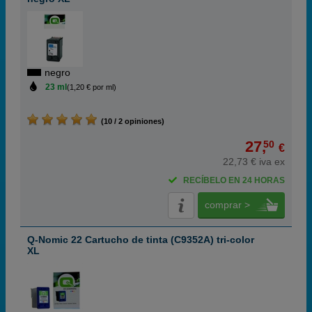
negro
23 ml
(1,20 € por ml)
(10 / 2 opiniones)
27,
50
€
22,73 € iva ex
RECÍBELO EN 24 HORAS
comprar >
Q-Nomic 22 Cartucho de tinta (C9352A) tri-color
XL