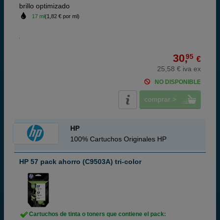
brillo optimizado
17 ml
(1,82 € por ml)
30,
95
€
25,58 € iva ex
NO DISPONIBLE
comprar >
HP
100% Cartuchos Originales HP
HP 57 pack ahorro (C9503A) tri-color
Cartuchos de tinta o toners que contiene el pack: