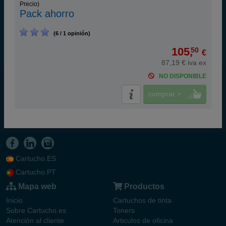
Precio)
Pack ahorro
(6 / 1 opinión)
105,
50
€
87,19 € iva ex
NO DISPONIBLE
comprar >
Cartucho.ES
Cartucho.PT
Mapa web
Productos
Inicio
Cartuchos de tinta
Sobre Cartucho.es
Toners
Atención al cliente
Articulos de oficina