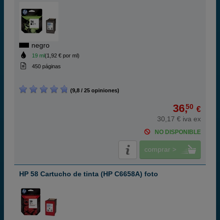
negro
19 ml
(1,92 € por ml)
450 páginas
(9,8 / 25 opiniones)
36,
50
€
30,17 € iva ex
NO DISPONIBLE
comprar >
HP 58 Cartucho de tinta (HP C6658A) foto