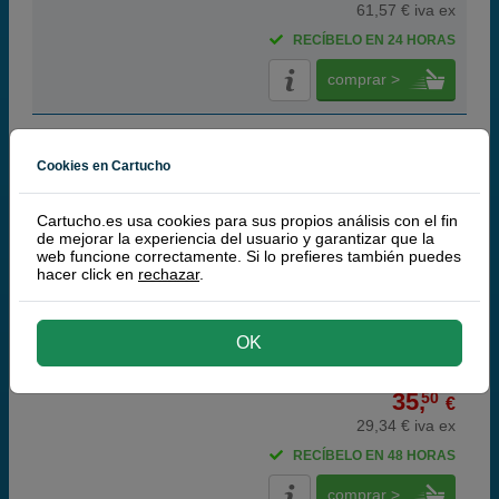
61,57 € iva ex
RECÍBELO EN 24 HORAS
comprar >
Q-Nomic Pack Ahorro 57 (tri-color) + 58 (foto)
Cookies en Cartucho
Cartucho.es usa cookies para sus propios análisis con el fin
de mejorar la experiencia del usuario y garantizar que la
Cartuchos de tinta o toners que contiene el pack:
web funcione correctamente. Si lo prefieres también puedes
hacer click en
rechazar
.
Q-Nomic 57 Cartucho de tinta (C6657A) tri-color
22 ml
Q-Nomic 58 Cartucho de tinta (C6658A) foto
18 ml
Pack ahorro
OK
(5,3 / 3 opiniones)
35,
50
€
29,34 € iva ex
RECÍBELO EN 48 HORAS
comprar >