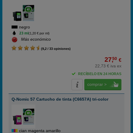
negro
23 ml
(1,20 € por ml)
Más económico
(9,2 / 33 opiniones)
27,
50
€
22,73 € iva ex
RECÍBELO EN 24 HORAS
comprar >
Q-Nomic 57 Cartucho de tinta (C6657A) tri-color
cian magenta amarillo