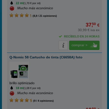
22 ml
(1,70 € por ml)
Mucho más económico
(8,9 / 21 opiniones)
37,
50
€
30,99 € iva ex
RECÍBELO EN 24 HORAS
comprar >
Q-Nomic 58 Cartucho de tinta (C6658A) foto
brillo optimizado
18 ml
(1,08 € por ml)
Mucho más económico
(9 / 4 opiniones)
50