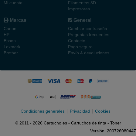
Mi cuenta
Filamentos 3D
Impresoras
Marcas
General
Canon
Cambiar contraseña
HP
Preguntas frecuentes
Epson
Contacto
Lexmark
Pago seguro
Brother
Envío & devoluciones
Condiciones generales
Privacidad
Cookies
© 2011 - 2026 Cartucho.es - Cartuchos de tinta - Toner
Versión: 200726080447