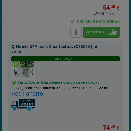
54,
50
€
45,04 € iva ex
RECÍBELO EN 24 HORAS
comprar >
Q-Nomic 57A pack 2 cartuchos (C9503A) tri-
color
Ahorra 30,00 €
Cartuchos de tinta o toners que contiene el pack:
2x
Q-Nomic 57 Cartucho de tinta (C6657A) tri-color
22 ml
Pack ahorro
74,
50
€