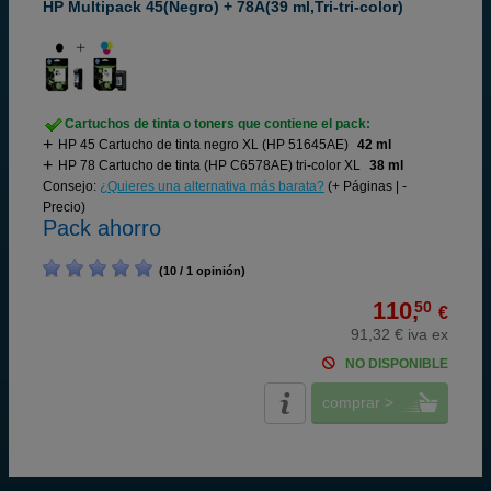
HP Multipack 45(Negro) + 78A(39 ml,Tri-tri-color)
Cartuchos de tinta o toners que contiene el pack:
HP 45 Cartucho de tinta negro XL (HP 51645AE)
42 ml
HP 78 Cartucho de tinta (HP C6578AE) tri-color XL
38 ml
Consejo:
¿Quieres una alternativa más barata?
(+ Páginas | -
Precio)
Pack ahorro
(10 / 1 opinión)
110,
50
€
91,32 € iva ex
NO DISPONIBLE
comprar >