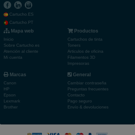
Cartucho.ES
Cartucho.PT
Mapa web
Productos
Inicio
Cartuchos de tinta
Sobre Cartucho.es
Toners
Atención al cliente
Articulos de oficina
Mi cuenta
Filamentos 3D
Impresoras
Marcas
General
Canon
Cambiar contraseña
HP
Preguntas frecuentes
Epson
Contacto
Lexmark
Pago seguro
Brother
Envío & devoluciones