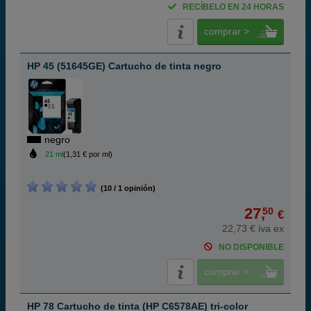
RECÍBELO EN 24 HORAS
comprar >
HP 45 (51645GE) Cartucho de tinta negro
negro
21 ml
(1,31 € por ml)
(10 / 1 opinión)
27,
50
€
22,73 € iva ex
NO DISPONIBLE
comprar >
HP 78 Cartucho de tinta (HP C6578AE) tri-color