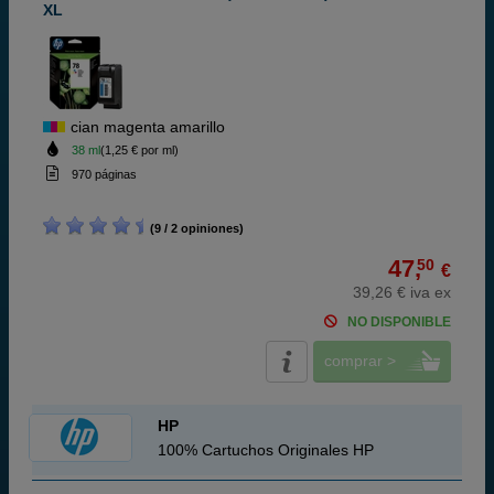
XL
cian magenta amarillo
38 ml
(1,25 € por ml)
970 páginas
(9 / 2 opiniones)
47,
50
€
39,26 € iva ex
NO DISPONIBLE
comprar >
HP
100% Cartuchos Originales HP