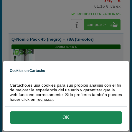
€
61,16 € iva ex
RECÍBELO EN 24 HORAS
comprar >
Q-Nomic Pack 45 (negro) + 78A (tri-color)
Ahorra 42,00 €
Cookies en Cartucho
Cartuchos de tinta o toners que contiene el pack:
Q-Nomic 45 Cartucho de tinta (51645AE) negro XL
42 ml
Q-Nomic 78 Cartucho de tinta (C6578AE) tri-color XL
39 ml
Cartucho.es usa cookies para sus propios análisis con el fin
Pack ahorro
de mejorar la experiencia del usuario y garantizar que la
web funcione correctamente. Si lo prefieres también puedes
hacer click en
rechazar
.
(9 / 50 opiniones)
OK
68,
50
€
56,61 € iva ex