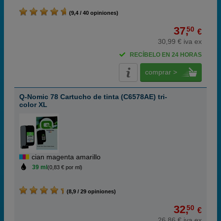
(9,4 / 40 opiniones)
37,
50
€
30,99 € iva ex
RECÍBELO EN 24 HORAS
comprar >
Q-Nomic 78 Cartucho de tinta (C6578AE) tri-
color XL
cian magenta amarillo
39 ml
(0,83 € por ml)
(8,9 / 29 opiniones)
32,
50
€
26,86 € iva ex