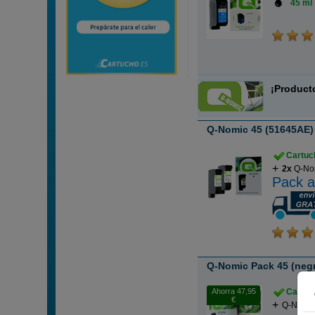
45 ml
¡Product
Q-Nomic 45 (51645AE) 
Cartuch
2x
Q-Nom
Pack a
Q-Nomic Pack 45 (negro
Ahorra 47,95
Cartuch
€
Q-Nomic