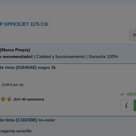
P OFFICEJET 1175 CXI
F
(Marca Propia)
o recomendado!
| Calidad y funcionamiento | Garantía 100%
e tinta (51645AE) negro XL
o
(0,89 € por ml)
RECÍ
(9,4 / 40 opiniones)
 tinta (C1823DE) tri-color
magenta amarillo