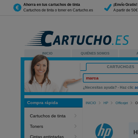
Ahorra en tus cartuchos de tinta
¡Envío Gratis!
Cartuchos de tinta o toner en Cartucho.es
A partir de 50
INICIO
QUIÉNES SOMOS
CARTUCHO.ES
marca
¿Necesitas ayuda? - Haz clic
a
Compra rápida
INICIO
HP
Officejet
O
Cartuchos de tinta
Toners
H
Cintas entintadas