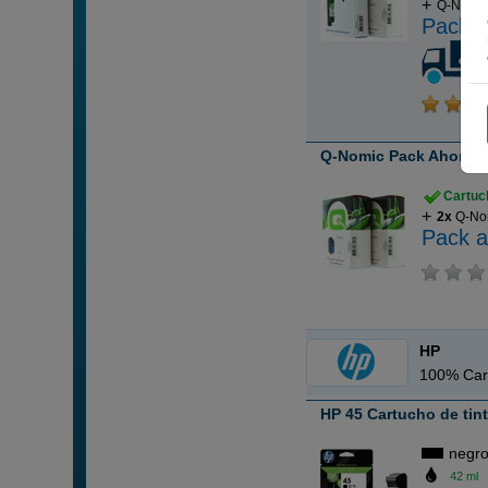
Q-Nomic 
Pack a
Q-Nomic Pack Ahorro 2
Cartuch
2x
Q-Nom
Pack a
HP
100% Car
HP 45 Cartucho de tin
negr
42 ml