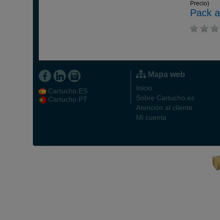
Precio)
Pack a
Mapa web
Inicio
Cartucho.ES
Sobre Cartucho.es
Cartucho.PT
Atención al cliente
Mi cuenta