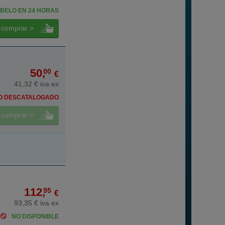
BELO EN 24 HORAS
comprar >
50,
00
€
41,32 € iva ex
O DESCATALOGADO
comprar >
112,
95
€
93,35 € iva ex
NO DISPONIBLE