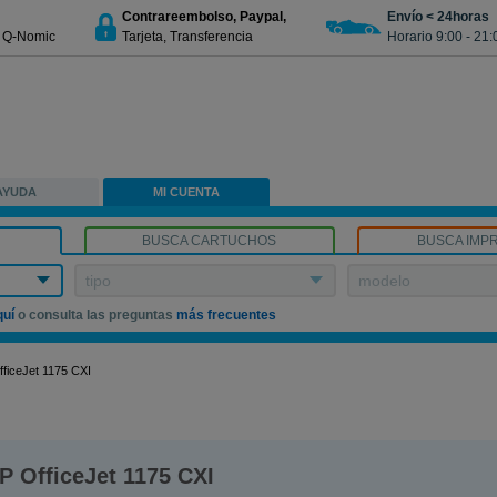
Contrareembolso, Paypal,
Envío < 24horas
€ Q-Nomic
Tarjeta, Transferencia
Horario 9:00 - 21:
AYUDA
MI CUENTA
BUSCA CARTUCHOS
BUSCA IMP
tipo
modelo
quí
o consulta las preguntas
más frecuentes
fficeJet 1175 CXI
P OfficeJet 1175 CXI