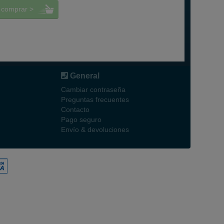
comprar >
General
Cambiar contraseña
Preguntas frecuentes
Contacto
Pago seguro
Envío & devoluciones