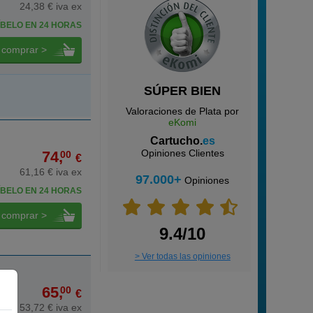
24,38 € iva ex
BELO EN 24 HORAS
comprar >
SÚPER BIEN
Valoraciones de Plata por
eKomi
Cartucho.
es
Opiniones Clientes
74,
00
€
61,16 € iva ex
97.000+
Opiniones
BELO EN 24 HORAS
comprar >
9.4/10
> Ver todas las opiniones
65,
00
€
53,72 € iva ex