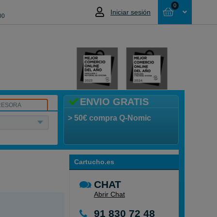
0
Iniciar sesión
00
Cesta
NO HAS SELECCIONADO NINGÚN
PRODUCTO
ENVIO GRATIS
RESORA
> 50€ compra Q-Nomic
Cartucho.es
CHAT
Abrir Chat
91 830 72 48