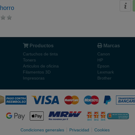
horro
Productos
Marcas
Cartuchos de tinta
Canon
Toners
HP
Articulos de oficina
Epson
Filamentos 3D
Lexmark
Impresoras
Brother
Condiciones generales
Privacidad
Cookies