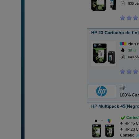
930 pá
HP 23 Cartucho de tint
cian 
30 ml
640 pá
HP
100% Car
HP Multipack 45(Negro) 
Cartuch
HP 45 C
HP 23 Ca
Consejo:
¿