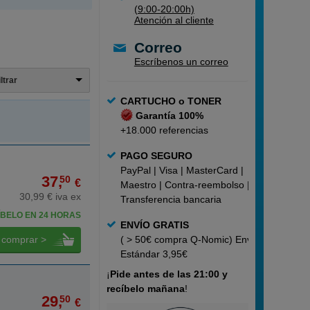
(9:00-20:00h)
Atención al cliente
Correo
Escríbenos un correo
iltrar
CARTUCHO o TONER
Garantía 100%
+18.000 referencias
PAGO SEGURO
PayPal | Visa | MasterCard |
37,
50
€
Maestro | Contra-reembolso |
30,99 € iva ex
Transferencia bancaria
BELO EN 24 HORAS
ENVÍO GRATIS
comprar >
( > 50€ compra Q-Nomic) Envío
Estándar 3,95€
¡
Pide
antes de las 21:00 y
recíbelo mañana
!
29,
50
€