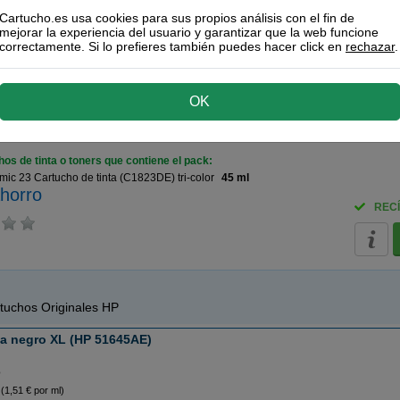
23 Cartucho de tinta (C1823DE) tri-color
45 ml
Cartucho.es usa cookies para sus propios análisis con el fin de
RECÍ
horro
mejorar la experiencia del usuario y garantizar que la web funcione
correctamente. Si lo prefieres también puedes hacer click en
rechazar
.
(9,5 / 4 opiniones)
OK
 Cartuchos De Tinta 23 tri-color
os de tinta o toners que contiene el pack:
ic 23 Cartucho de tinta (C1823DE) tri-color
45 ml
horro
RECÍ
tuchos Originales HP
ta negro XL (HP 51645AE)
o
(1,51 € por ml)