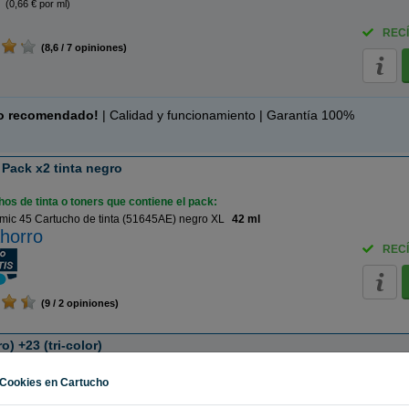
(0,66 € por ml)
RECÍ
(8,6 / 7 opiniones)
o recomendado!
| Calidad y funcionamiento | Garantía 100%
Pack x2 tinta negro
os de tinta o toners que contiene el pack:
ic 45 Cartucho de tinta (51645AE) negro XL
42 ml
horro
RECÍ
(9 / 2 opiniones)
) +23 (tri-color)
os de tinta o toners que contiene el pack:
Cookies en Cartucho
 45 Cartucho de tinta (51645AE) negro XL
42 ml