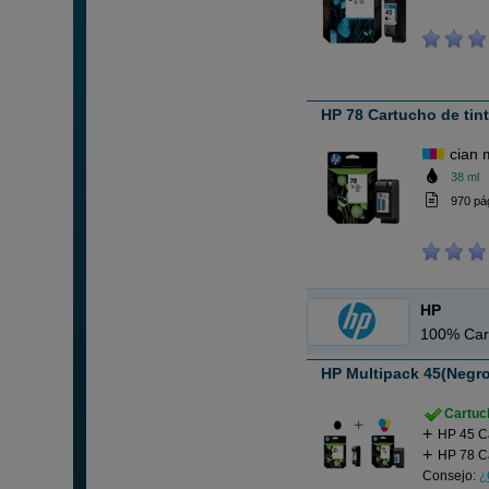
HP 78 Cartucho de tint
cian 
38 ml
970 pá
HP
100% Car
HP Multipack 45(Negro)
Cartuch
HP 45 C
HP 78 Ca
Consejo:
¿