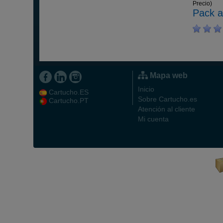
Precio)
Pack a
Mapa web
Inicio
Cartucho.ES
Sobre Cartucho.es
Cartucho.PT
Atención al cliente
Mi cuenta