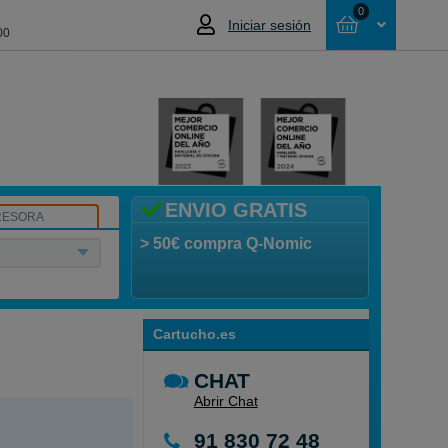
0
Iniciar sesión
00
Cesta
NO HAS SELECCIONADO NINGÚN
PRODUCTO
ENVIO GRATIS
RESORA
> 50€ compra Q-Nomic
Cartucho.es
CHAT
Abrir Chat
91 830 72 48