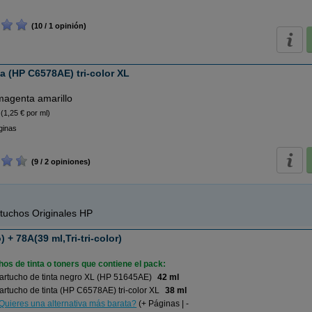
(10 / 1 opinión)
a (HP C6578AE) tri-color XL
magenta amarillo
(1,25 € por ml)
ginas
(9 / 2 opiniones)
tuchos Originales HP
 + 78A(39 ml,Tri-tri-color)
os de tinta o toners que contiene el pack:
artucho de tinta negro XL (HP 51645AE)
42 ml
rtucho de tinta (HP C6578AE) tri-color XL
38 ml
Quieres una alternativa más barata?
(+ Páginas | -