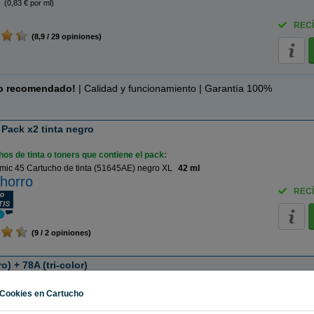
(0,83 € por ml)
RECÍ
(8,9 / 29 opiniones)
o recomendado!
| Calidad y funcionamiento | Garantía 100%
Pack x2 tinta negro
os de tinta o toners que contiene el pack:
ic 45 Cartucho de tinta (51645AE) negro XL
42 ml
horro
RECÍ
(9 / 2 opiniones)
) + 78A (tri-color)
os de tinta o toners que contiene el pack:
Cookies en Cartucho
 45 Cartucho de tinta (51645AE) negro XL
42 ml