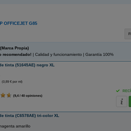
P OFFICEJET G85
F
(Marca Propia)
o recomendado!
| Calidad y funcionamiento | Garantía 100%
e tinta (51645AE) negro XL
o
(0,89 € por ml)
RECÍ
(9,4 / 40 opiniones)
e tinta (C6578AE) tri-color XL
magenta amarillo