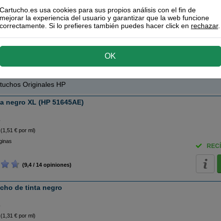
78 Cartucho de tinta (C6578AE) tri-color XL
39 ml
Cartucho.es usa cookies para sus propios análisis con el fin de
RECÍ
horro
mejorar la experiencia del usuario y garantizar que la web funcione
correctamente. Si lo prefieres también puedes hacer click en
rechazar
.
(9 / 50 opiniones)
OK
tuchos Originales HP
ta negro XL (HP 51645AE)
o
(1,51 € por ml)
ginas
RECÍ
(9,4 / 14 opiniones)
cho de tinta negro
o
(1,31 € por ml)