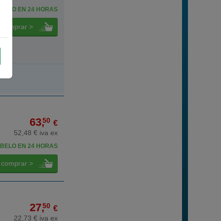
BELO EN 24 HORAS
comprar >
63,
50
€
52,48 € iva ex
BELO EN 24 HORAS
comprar >
27,
50
€
22,73 € iva ex