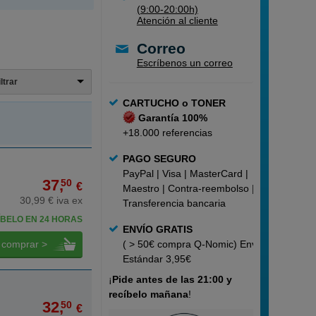
(9:00-20:00h)
Atención al cliente
Correo
Escríbenos un correo
iltrar
CARTUCHO o TONER
Garantía 100%
+18.000 referencias
PAGO SEGURO
PayPal | Visa | MasterCard |
37,
50
€
Maestro | Contra-reembolso |
30,99 € iva ex
Transferencia bancaria
BELO EN 24 HORAS
ENVÍO GRATIS
comprar >
( > 50€ compra Q-Nomic) Envío
Estándar 3,95€
¡
Pide
antes de las 21:00 y
recíbelo mañana
!
32,
50
€