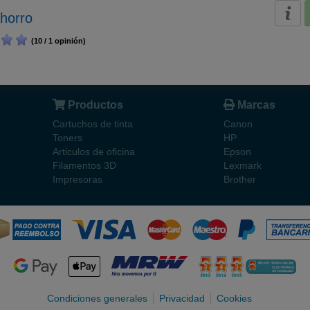
horro
(10 / 1 opinión)
Productos
Marcas
Cartuchos de tinta
Canon
Toners
HP
Articulos de oficina
Epson
Filamentos 3D
Lexmark
Impresoras
Brother
Condiciones generales
Privacidad
Cookies