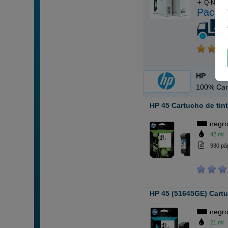
Q-Nomic 
Pack a
HP
100% Car
HP 45 Cartucho de tin
negr
42 ml
930 pá
HP 45 (51645GE) Cartu
negr
21 ml