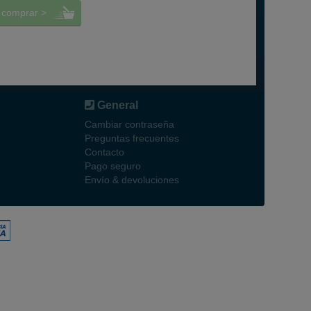
comprar >
General
Cambiar contraseña
Preguntas frecuentes
Contacto
Pago seguro
Envío & devoluciones