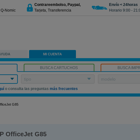
Contrareembolso, Paypal,
Envío < 24horas
€ Q-Nomic
Tarjeta, Transferencia
Horario 9:00 - 21:
AYUDA
MI CUENTA
BUSCA CARTUCHOS
BUSCA IMP
tipo
modelo
quí
o consulta las preguntas
más frecuentes
fficeJet G85
P OfficeJet G85