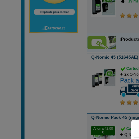
39 ml
¡Product
Q-Nomic 45 (51645AE) 
Cartuch
2x
Q-Nom
Pack a
Q-Nomic Pack 45 (negro
Ahorra 42,00
Cartuch
€
Q-Nomic