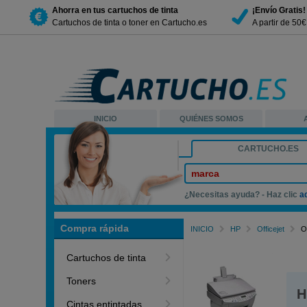
Ahorra en tus cartuchos de tinta
¡Envío Gratis!
Cartuchos de tinta o toner en Cartucho.es
A partir de 50
INICIO
QUIÉNES SOMOS
CARTUCHO.ES
marca
¿Necesitas ayuda? - Haz clic
a
Compra rápida
INICIO
HP
Officejet
O
Cartuchos de tinta
Toners
H
Cintas entintadas