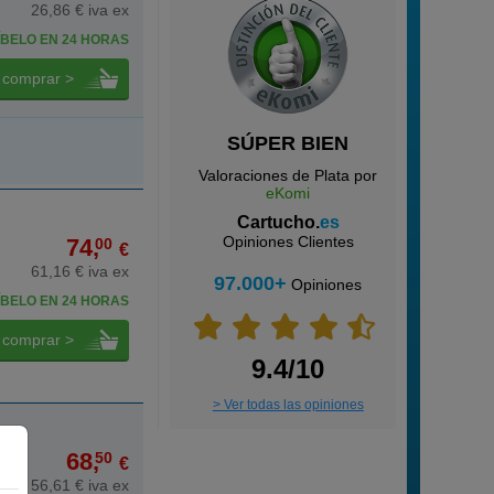
26,86 € iva ex
BELO EN 24 HORAS
comprar >
SÚPER BIEN
Valoraciones de Plata por
eKomi
Cartucho.
es
Opiniones Clientes
74,
00
€
61,16 € iva ex
97.000+
Opiniones
BELO EN 24 HORAS
comprar >
9.4/10
> Ver todas las opiniones
68,
50
€
56,61 € iva ex