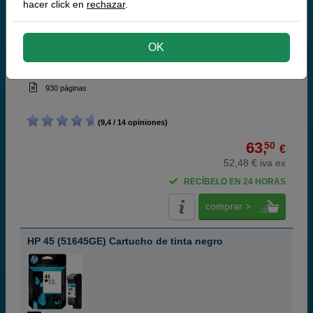
hacer click en
rechazar
.
OK
negro
42 ml
(1,51 € por ml)
930 páginas
(9,4 / 14 opiniones)
63,
50
€
52,48 € iva ex
RECÍBELO EN 24 HORAS
comprar >
HP 45 (51645GE) Cartucho de tinta negro