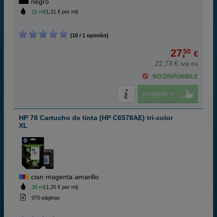
negro
21 ml
(1,31 € por ml)
(10 / 1 opinión)
27,
50
€
22,73 € iva ex
NO DISPONIBLE
comprar >
HP 78 Cartucho de tinta (HP C6578AE) tri-color
XL
cian magenta amarillo
38 ml
(1,25 € por ml)
970 páginas