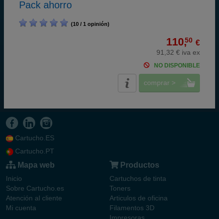
Pack ahorro
(10 / 1 opinión)
110,
50
€
91,32 € iva ex
NO DISPONIBLE
comprar >
Cartucho.ES
Cartucho.PT
Mapa web
Productos
Inicio
Cartuchos de tinta
Sobre Cartucho.es
Toners
Atención al cliente
Articulos de oficina
Mi cuenta
Filamentos 3D
Impresoras