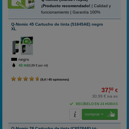
¡Producto recomendado!
| Calidad y
funcionamiento | Garantía 100%
Q-Nomic 45 Cartucho de tinta (51645AE) negro
XL
negro
42 ml
(0,89 € por ml)
(9,4 / 40 opiniones)
37,
50
€
30,99 € iva ex
RECÍBELO EN 24 HORAS
comprar >
Q-Nomic 78 Cartucho de tinta (C6578AE) tri-