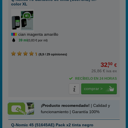
color XL
cian magenta amarillo
39 ml
(0,83 € por ml)
(8,9 / 29 opiniones)
32,
50
€
26,86 € iva ex
RECÍBELO EN 24 HORAS
comprar >
¡Producto recomendado!
| Calidad y
funcionamiento | Garantía 100%
Q-Nomic 45 (51645AE) Pack x2 tinta negro