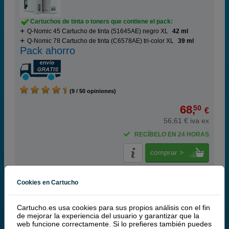
Cartuchos de tinta o toners que contiene el pack:
Q-Nomic 45 Cartucho de tinta (51645AE) negro XL
42 ml
Q-Nomic 78 Cartucho de tinta (C6578AE) tri-color XL
39 ml
Pack ahorro
(9 / 50 opiniones)
68,
50
€
56,61 € iva ex
RECÍBELO EN 24 HORAS
comprar >
HP
Cookies en Cartucho
100% Cartuchos Originales HP
Cartucho.es usa cookies para sus propios análisis con el fin
de mejorar la experiencia del usuario y garantizar que la
HP 45 Cartucho de tinta negro XL (HP 51645AE)
web funcione correctamente. Si lo prefieres también puedes