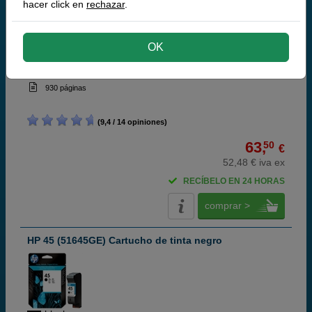
hacer click en
rechazar
.
OK
black
42 ml
(1,51 € por ml)
930 páginas
(9,4 / 14 opiniones)
63,
50
€
52,48 € iva ex
RECÍBELO EN 24 HORAS
comprar >
HP 45 (51645GE) Cartucho de tinta negro