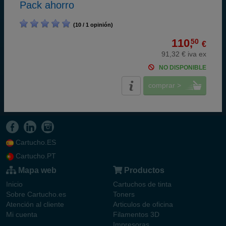
Pack ahorro
(10 / 1 opinión)
110,
50
€
91,32 € iva ex
NO DISPONIBLE
comprar >
Cartucho.ES
Cartucho.PT
Mapa web
Productos
Inicio
Cartuchos de tinta
Sobre Cartucho.es
Toners
Atención al cliente
Articulos de oficina
Mi cuenta
Filamentos 3D
Impresoras