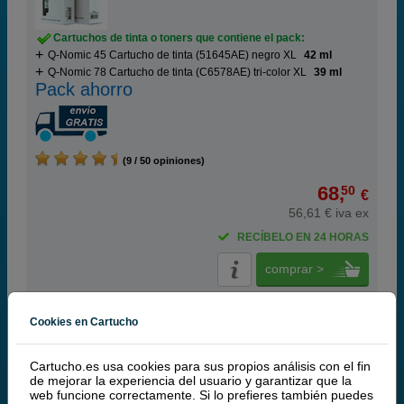
Cartuchos de tinta o toners que contiene el pack:
Q-Nomic 45 Cartucho de tinta (51645AE) negro XL
42 ml
Q-Nomic 78 Cartucho de tinta (C6578AE) tri-color XL
39 ml
Pack ahorro
(9 / 50 opiniones)
68,
50
€
56,61 € iva ex
RECÍBELO EN 24 HORAS
comprar >
HP
Cookies en Cartucho
100% Cartuchos Originales HP
Cartucho.es usa cookies para sus propios análisis con el fin
de mejorar la experiencia del usuario y garantizar que la
HP 45 Cartucho de tinta negro XL (HP 51645AE)
web funcione correctamente. Si lo prefieres también puedes