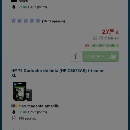
black
21 ml
(1,31 € por ml)
(10 / 1 opinión)
27,
50
€
22,73 € iva ex
NO DISPONIBLE
comprar >
HP 78 Cartucho de tinta (HP C6578AE) tri-color
XL
cian magenta amarillo
38 ml
(1,25 € por ml)
970 páginas