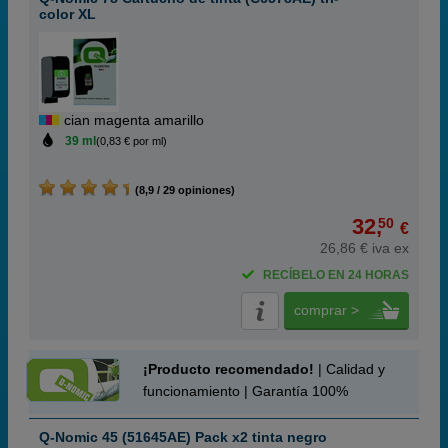
color XL
cian magenta amarillo
39 ml
(0,83 € por ml)
(8,9 / 29 opiniones)
32,
50
€
26,86 € iva ex
RECÍBELO EN 24 HORAS
comprar >
¡Producto recomendado!
| Calidad y
funcionamiento | Garantía 100%
Q-Nomic 45 (51645AE) Pack x2 tinta negro