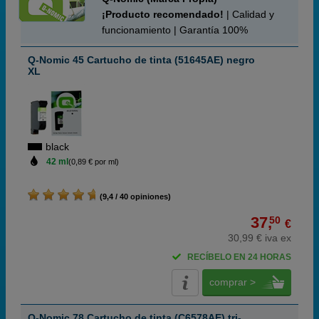
¡Producto recomendado!
| Calidad y
funcionamiento | Garantía 100%
Q-Nomic 45 Cartucho de tinta (51645AE) negro
XL
black
42 ml
(0,89 € por ml)
(9,4 / 40 opiniones)
37,
50
€
30,99 € iva ex
RECÍBELO EN 24 HORAS
comprar >
Q-Nomic 78 Cartucho de tinta (C6578AE) tri-