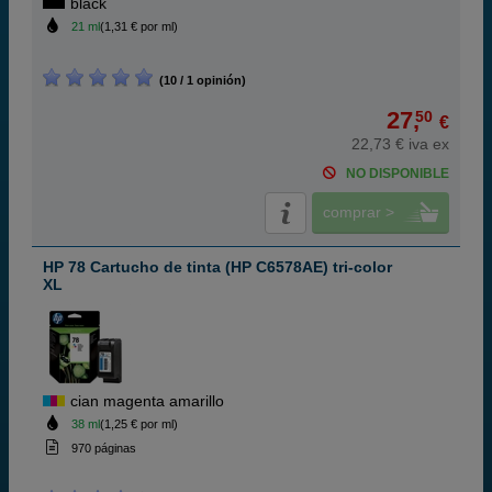
black
21 ml
(1,31 € por ml)
(10 / 1 opinión)
27,
50
€
22,73 € iva ex
NO DISPONIBLE
comprar >
HP 78 Cartucho de tinta (HP C6578AE) tri-color
XL
cian magenta amarillo
38 ml
(1,25 € por ml)
970 páginas