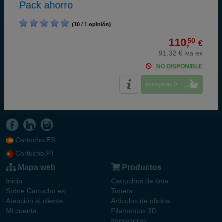
Pack ahorro
(10 / 1 opinión)
110,
50
€
91,32 € iva ex
NO DISPONIBLE
comprar >
Cartucho.ES
Cartucho.PT
Mapa web
Productos
Inicio
Cartuchos de tinta
Sobre Cartucho.es
Toners
Atención al cliente
Articulos de oficina
Mi cuenta
Filamentos 3D
Impresoras