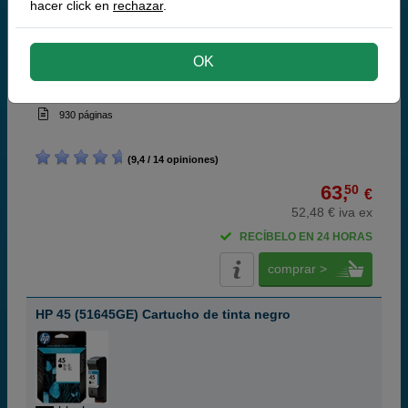
hacer click en
rechazar
.
OK
black
42 ml
(1,51 € por ml)
930 páginas
(9,4 / 14 opiniones)
63,
50
€
52,48 € iva ex
RECÍBELO EN 24 HORAS
comprar >
HP 45 (51645GE) Cartucho de tinta negro