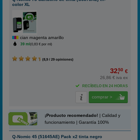
color XL
cian magenta amarillo
39 ml
(0,83 € por ml)
(8,9 / 29 opiniones)
32,
50
€
26,86 € iva ex
RECÍBELO EN 24 HORAS
comprar >
¡Producto recomendado!
| Calidad y
funcionamiento | Garantía 100%
Q-Nomic 45 (51645AE) Pack x2 tinta negro