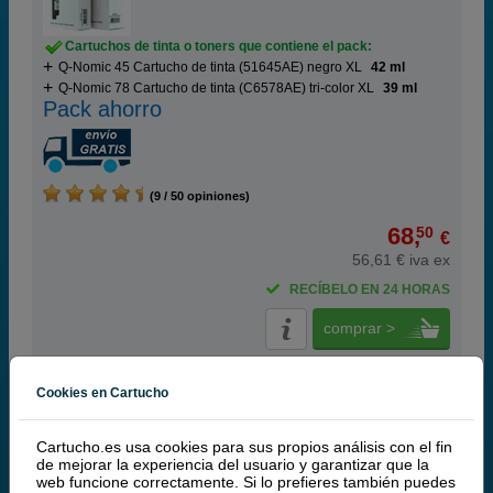
Cartuchos de tinta o toners que contiene el pack:
Q-Nomic 45 Cartucho de tinta (51645AE) negro XL
42 ml
Q-Nomic 78 Cartucho de tinta (C6578AE) tri-color XL
39 ml
Pack ahorro
(9 / 50 opiniones)
68,
50
€
56,61 € iva ex
RECÍBELO EN 24 HORAS
comprar >
HP
Cookies en Cartucho
100% Cartuchos Originales HP
Cartucho.es usa cookies para sus propios análisis con el fin
de mejorar la experiencia del usuario y garantizar que la
HP 45 Cartucho de tinta negro XL (HP 51645AE)
web funcione correctamente. Si lo prefieres también puedes