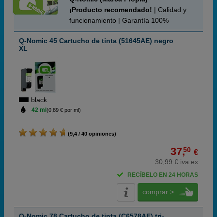
¡Producto recomendado!
| Calidad y
funcionamiento | Garantía 100%
Q-Nomic 45 Cartucho de tinta (51645AE) negro
XL
black
42 ml
(0,89 € por ml)
(9,4 / 40 opiniones)
37,
50
€
30,99 € iva ex
RECÍBELO EN 24 HORAS
comprar >
Q-Nomic 78 Cartucho de tinta (C6578AE) tri-