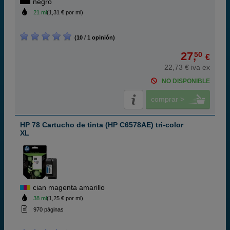
negro
21 ml
(1,31 € por ml)
(10 / 1 opinión)
27,
50
€
22,73 € iva ex
NO DISPONIBLE
comprar >
HP 78 Cartucho de tinta (HP C6578AE) tri-color
XL
cian magenta amarillo
38 ml
(1,25 € por ml)
970 páginas