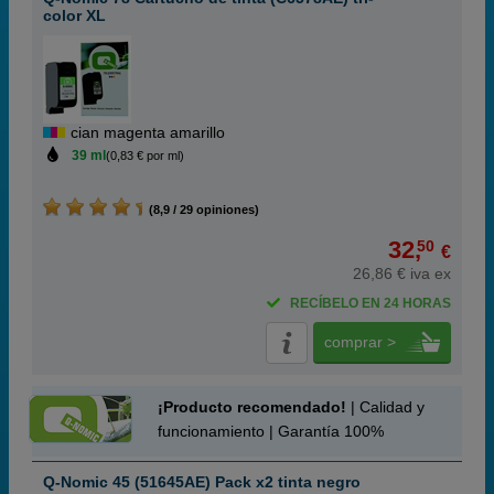
color XL
cian magenta amarillo
39 ml
(0,83 € por ml)
(8,9 / 29 opiniones)
32,
50
€
26,86 € iva ex
RECÍBELO EN 24 HORAS
comprar >
¡Producto recomendado!
| Calidad y
funcionamiento | Garantía 100%
Q-Nomic 45 (51645AE) Pack x2 tinta negro