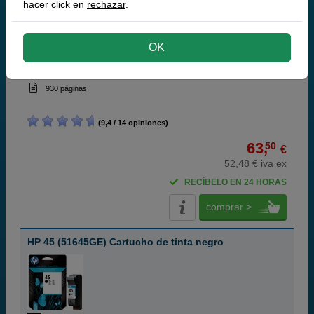
hacer click en
rechazar
.
OK
negro
42 ml
(1,51 € por ml)
930 páginas
(9,4 / 14 opiniones)
63,
50
€
52,48 € iva ex
RECÍBELO EN 24 HORAS
comprar >
HP 45 (51645GE) Cartucho de tinta negro