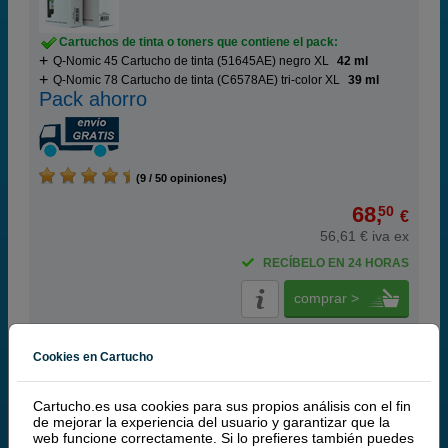
Cartuchos de tinta o toners que contiene el pack:
Q-Nomic 45 Cartucho de tinta (51645AE) negro XL
42 ml
Q-Nomic 78 Cartucho de tinta (C6578AE) tri-color XL
39 ml
Pack ahorro
(9 / 50 opiniones)
68,
50
€
56,61 € iva ex
RECÍBELO EN 24 HORAS
comprar >
HP
Cookies en Cartucho
100% Cartuchos Originales HP
Cartucho.es usa cookies para sus propios análisis con el fin
de mejorar la experiencia del usuario y garantizar que la
HP 45 Cartucho de tinta negro XL (HP 51645AE)
web funcione correctamente. Si lo prefieres también puedes