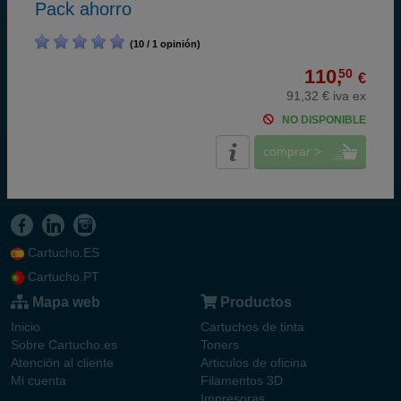
Pack ahorro
(10 / 1 opinión)
110,
50
€
91,32 € iva ex
NO DISPONIBLE
comprar >
Cartucho.ES
Cartucho.PT
Mapa web
Productos
Inicio
Cartuchos de tinta
Sobre Cartucho.es
Toners
Atención al cliente
Articulos de oficina
Mi cuenta
Filamentos 3D
Impresoras