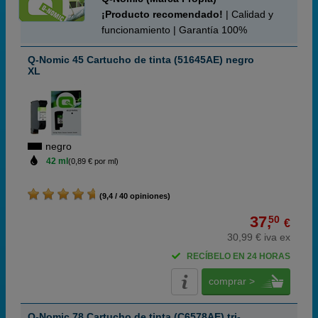
¡Producto recomendado!
| Calidad y
funcionamiento | Garantía 100%
Q-Nomic 45 Cartucho de tinta (51645AE) negro
XL
negro
42 ml
(0,89 € por ml)
(9,4 / 40 opiniones)
37,
50
€
30,99 € iva ex
RECÍBELO EN 24 HORAS
comprar >
Q-Nomic 78 Cartucho de tinta (C6578AE) tri-