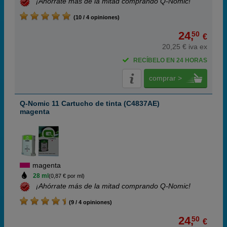
¡Ahórrate más de la mitad comprando Q-Nomic!
(10 / 4 opiniones)
24,
50
€
20,25 € iva ex
RECÍBELO EN 24 HORAS
comprar >
Q-Nomic 11 Cartucho de tinta (C4837AE)
magenta
magenta
28 ml
(0,87 € por ml)
¡Ahórrate más de la mitad comprando Q-Nomic!
(9 / 4 opiniones)
24,
50
€