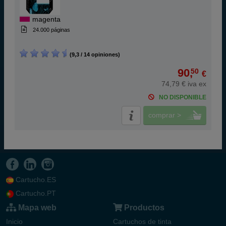
magenta
24.000 páginas
(9,3 / 14 opiniones)
90,
50
€
74,79 € iva ex
NO DISPONIBLE
comprar >
Cartucho.ES
Cartucho.PT
Mapa web
Productos
Inicio
Cartuchos de tinta