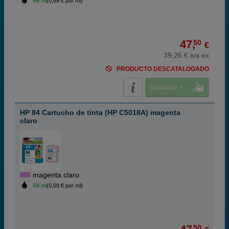
69 ml
(0,69 € por ml)
47,
50
€
39,26 € iva ex
PRODUCTO DESCATALOGADO
comprar >
HP 84 Cartucho de tinta (HP C5018A) magenta
claro
magenta claro
69 ml
(0,69 € por ml)
50