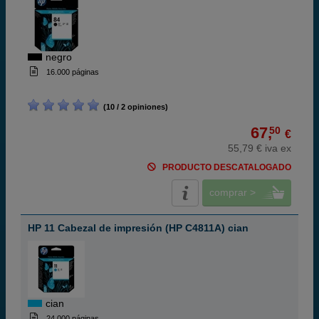
negro
16.000 páginas
(10 / 2 opiniones)
67,
50
€
55,79 € iva ex
PRODUCTO DESCATALOGADO
comprar >
HP 11 Cabezal de impresión (HP C4811A) cian
cian
24.000 páginas