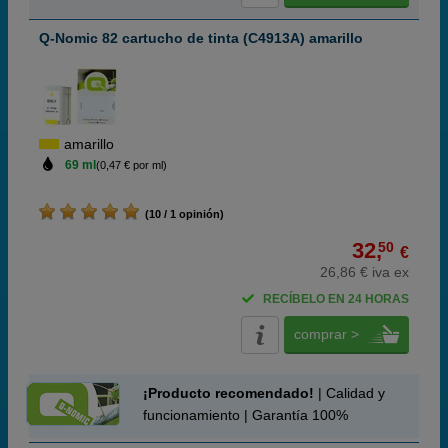
Q-Nomic 82 cartucho de tinta (C4913A) amarillo
amarillo
69 ml
(0,47 € por ml)
(10 / 1 opinión)
32,
50
€
26,86 € iva ex
RECÍBELO EN 24 HORAS
comprar >
¡Producto recomendado!
| Calidad y
funcionamiento | Garantía 100%