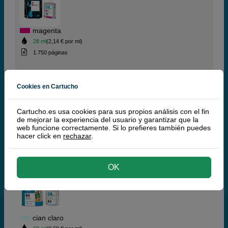
magenta
28 ml
(2,14 € por ml)
1.750 páginas
(7,3 / 3 opiniones)
Cookies en Cartucho
60,
00
€
49,59 € iva ex
Cartucho.es usa cookies para sus propios análisis con el fin
de mejorar la experiencia del usuario y garantizar que la
PRODUCTO DESCATALOGADO
web funcione correctamente. Si lo prefieres también puedes
hacer click en
rechazar
.
comprar >
HP 84 Cartucho de tinta (HP C5017A) cian claro
OK
cian claro