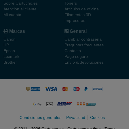
Sobre Cartucho.es
Toners
Atención al cliente
Articulos de oficina
Mi cuenta
Filamentos 3D
Impresoras
Marcas
General
Canon
Cambiar contraseña
HP
Preguntas frecuentes
Epson
Contacto
Lexmark
Pago seguro
Brother
Envío & devoluciones
Condiciones generales
Privacidad
Cookies
© 2011 - 2026 Cartucho.es - Cartuchos de tinta - Toner