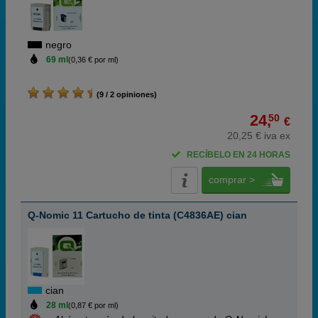
negro
69 ml
(0,36 € por ml)
(9 / 2 opiniones)
24,
50
€
20,25 € iva ex
RECÍBELO EN 24 HORAS
comprar >
Q-Nomic 11 Cartucho de tinta (C4836AE) cian
cian
28 ml
(0,87 € por ml)