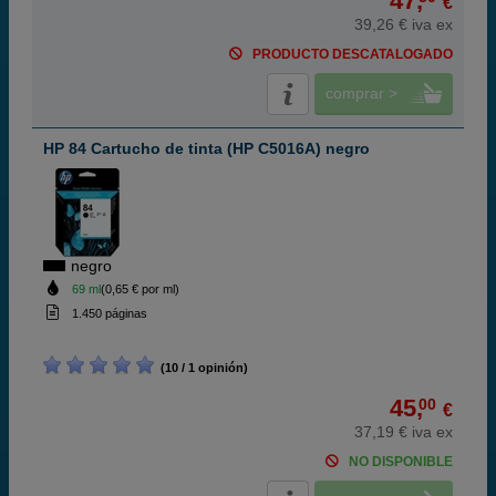
47,
€
39,26 € iva ex
PRODUCTO DESCATALOGADO
comprar >
HP 84 Cartucho de tinta (HP C5016A) negro
negro
69 ml
(0,65 € por ml)
1.450 páginas
(10 / 1 opinión)
45,
00
€
37,19 € iva ex
NO DISPONIBLE