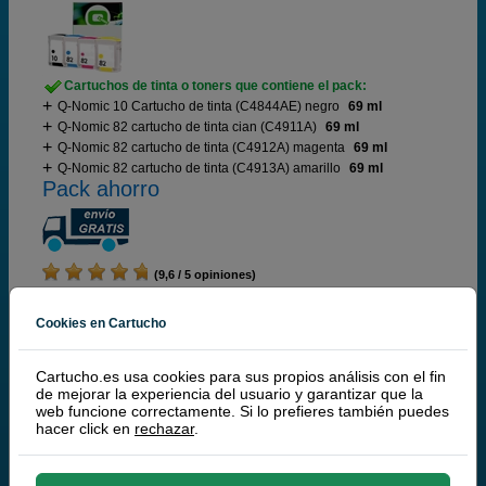
Cartuchos de tinta o toners que contiene el pack:
Q-Nomic 10 Cartucho de tinta (C4844AE) negro
69 ml
Q-Nomic 82 cartucho de tinta cian (C4911A)
69 ml
Q-Nomic 82 cartucho de tinta (C4912A) magenta
69 ml
Q-Nomic 82 cartucho de tinta (C4913A) amarillo
69 ml
Pack ahorro
(9,6 / 5 opiniones)
88,
00
€
Cookies en Cartucho
72,73 € iva ex
RECÍBELO EN 24 HORAS
Cartucho.es usa cookies para sus propios análisis con el fin
de mejorar la experiencia del usuario y garantizar que la
comprar >
web funcione correctamente. Si lo prefieres también puedes
hacer click en
rechazar
.
Q-Nomic