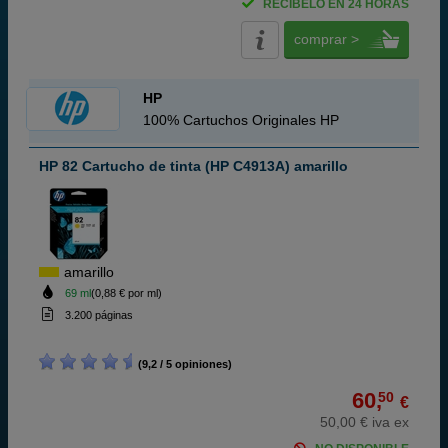
RECÍBELO EN 24 HORAS
comprar >
HP
100% Cartuchos Originales HP
HP 82 Cartucho de tinta (HP C4913A) amarillo
amarillo
69 ml
(0,88 € por ml)
3.200 páginas
(9,2 / 5 opiniones)
60,
50
€
50,00 € iva ex