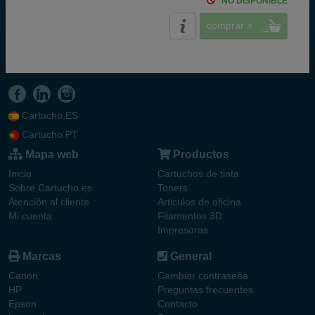
NO DISPONIBLE
comprar >
Cartucho.ES
Cartucho.PT
Mapa web
Productos
Inicio
Cartuchos de tinta
Sobre Cartucho.es
Toners
Atención al cliente
Articulos de oficina
Mi cuenta
Filamentos 3D
Impresoras
Marcas
General
Canon
Cambiar contraseña
HP
Preguntas frecuentes
Epson
Contacto