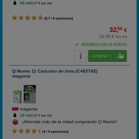
69 ml
(0,47 € por ml)
(9,7 / 6 opiniones)
32,
50
€
26,86 € iva ex
RECÍBELO EN 24 HORAS
comprar >
Q-Nomic 11 Cartucho de tinta (C4837AE)
magenta
magenta
28 ml
(0,87 € por ml)
¡Ahórrate más de la mitad comprando Q-Nomic!
(9 / 4 opiniones)