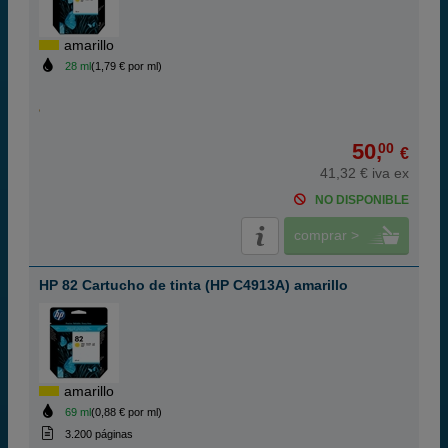
amarillo
28 ml
(1,79 € por ml)
50,
00
€
41,32 € iva ex
NO DISPONIBLE
comprar >
HP 82 Cartucho de tinta (HP C4913A) amarillo
amarillo
69 ml
(0,88 € por ml)
3.200 páginas