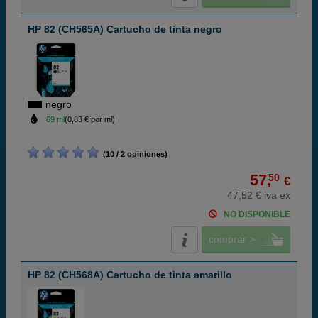
HP 82 (CH565A) Cartucho de tinta negro
negro
69 ml
(0,83 € por ml)
(10 / 2 opiniones)
57,
50
€
47,52 € iva ex
NO DISPONIBLE
comprar >
HP 82 (CH568A) Cartucho de tinta amarillo