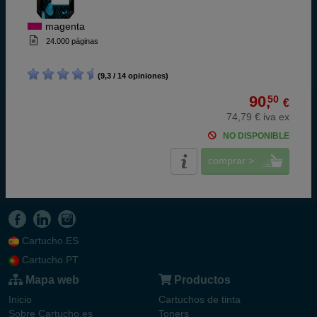
magenta
24.000 páginas
(9,3 / 14 opiniones)
90,
50
€
74,79 € iva ex
NO DISPONIBLE
comprar >
Cartucho.ES
Cartucho.PT
Mapa web
Productos
Inicio
Cartuchos de tinta
Sobre Cartucho.es
Toners