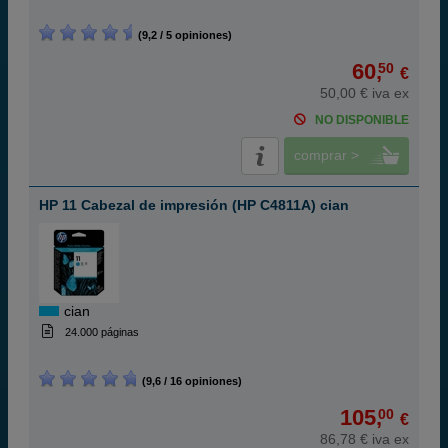
(9,2 / 5 opiniones)
60,
50
€
50,00 € iva ex
NO DISPONIBLE
comprar >
HP 11 Cabezal de impresión (HP C4811A) cian
cian
24.000 páginas
(9,6 / 16 opiniones)
105,
00
€
86,78 € iva ex