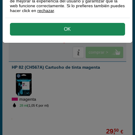
de mejorar la experiencia del usuario y garantizar que la
3.200 páginas
web funcione correctamente. Si lo prefieres también puedes
hacer click en
rechazar
.
(10 / 7 opiniones)
65,
50
€
OK
54,13 € iva ex
PRODUCTO DESCATALOGADO
comprar >
HP 82 (CH567A) Cartucho de tinta magenta
magenta
28 ml
(1,05 € por ml)
29,
50
€