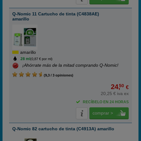
Q-Nomic 11 Cartucho de tinta (C4838AE)
amarillo
amarillo
28 ml
(0,87 € por ml)
¡Ahórrate más de la mitad comprando Q-Nomic!
(9,3 / 3 opiniones)
24,
50
€
20,25 € iva ex
RECÍBELO EN 24 HORAS
comprar >
Q-Nomic 82 cartucho de tinta (C4913A) amarillo