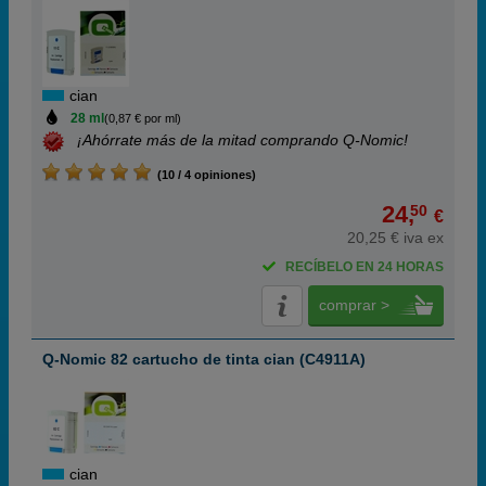
cian
28 ml
(0,87 € por ml)
¡Ahórrate más de la mitad comprando Q-Nomic!
(10 / 4 opiniones)
24,
50
€
20,25 € iva ex
RECÍBELO EN 24 HORAS
comprar >
Q-Nomic 82 cartucho de tinta cian (C4911A)
cian