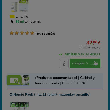
amarillo
69 ml
(0,47 € por ml)
(10 / 1 opinión)
32,
50
€
26,86 € iva ex
RECÍBELO EN 24 HORAS
comprar >
¡Producto recomendado!
| Calidad y
funcionamiento | Garantía 100%
Q-Nomic Pack tinta 11 (cian+ magenta+ amarillo)