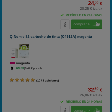
24,
50
€
20,25 € iva ex
RECÍBELO EN 24 HORAS
comprar >
Q-Nomic 82 cartucho de tinta (C4912A) magenta
magenta
69 ml
(0,47 € por ml)
(10 / 3 opiniones)
32,
50
€
26,86 € iva ex
RECÍBELO EN 24 HORAS
comprar >