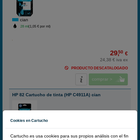
cian
28 ml
(1,05 € por ml)
29,
50
€
24,38 € iva ex
PRODUCTO DESCATALOGADO
comprar >
HP 82 Cartucho de tinta (HP C4911A) cian
Cookies en Cartucho
cian
69 ml
(0,95 € por ml)
Cartucho.es usa cookies para sus propios análisis con el fin