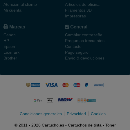
Atención al cliente
Articulos de oficina
Mi cuenta
Filamentos 3D
Impresoras
Marcas
General
Canon
Cambiar contraseña
HP
Preguntas frecuentes
Epson
Contacto
Lexmark
Pago seguro
Brother
Envío & devoluciones
Condiciones generales
Privacidad
Cookies
© 2011 - 2026 Cartucho.es - Cartuchos de tinta - Toner