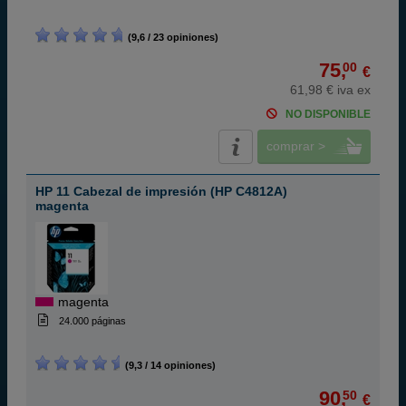
(9,6 / 23 opiniones)
75,
00
€
61,98 € iva ex
NO DISPONIBLE
comprar >
HP 11 Cabezal de impresión (HP C4812A)
magenta
magenta
24.000 páginas
(9,3 / 14 opiniones)
90,
50
€