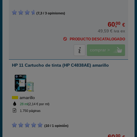
(7,3 / 3 opiniones)
60,
00
€
49,59 € iva ex
PRODUCTO DESCATALOGADO
comprar >
HP 11 Cartucho de tinta (HP C4838AE) amarillo
amarillo
28 ml
(2,14 € por ml)
1.750 páginas
(10 / 1 opinión)
60,
00