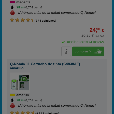
magenta
28 ml
(0,87 € por ml)
¡Ahórrate más de la mitad comprando Q-Nomic!
(9 / 4 opiniones)
24,
50
€
20,25 € iva ex
RECÍBELO EN 24 HORAS
comprar >
Q-Nomic 11 Cartucho de tinta (C4838AE)
amarillo
amarillo
28 ml
(0,87 € por ml)
¡Ahórrate más de la mitad comprando Q-Nomic!
(9,3 / 3 opiniones)