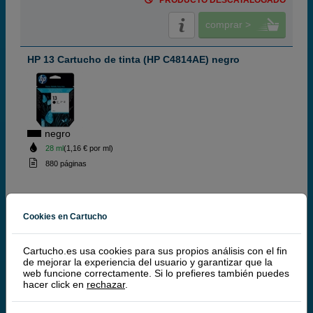
PRODUCTO DESCATALOGADO
comprar >
HP 13 Cartucho de tinta (HP C4814AE) negro
negro
28 ml
(1,16 € por ml)
880 páginas
Cookies en Cartucho
32,
50
€
26,86 € iva ex
Cartucho.es usa cookies para sus propios análisis con el fin
PRODUCTO DESCATALOGADO
de mejorar la experiencia del usuario y garantizar que la
web funcione correctamente. Si lo prefieres también puedes
comprar >
hacer click en
rechazar
.