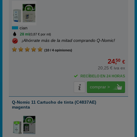
cian
28 ml
(0,87 € por ml)
¡Ahórrate más de la mitad comprando Q-Nomic!
(10 / 4 opiniones)
24,
50
€
20,25 € iva ex
RECÍBELO EN 24 HORAS
comprar >
Q-Nomic 11 Cartucho de tinta (C4837AE)
magenta