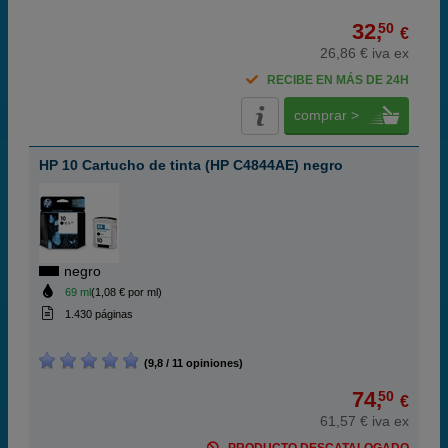
32,
50
€
26,86 € iva ex
RECIBE EN MÁS DE 24H
comprar >
HP 10 Cartucho de tinta (HP C4844AE) negro
negro
69 ml
(1,08 € por ml)
1.430 páginas
(9,8 / 11 opiniones)
74,
50
€
61,57 € iva ex