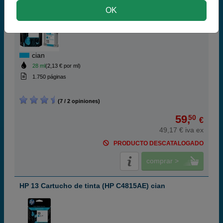
HP 11 Cartucho de tinta (HP C4836AE) cian
OK
cian
28 ml
(2,13 € por ml)
1.750 páginas
(7 / 2 opiniones)
59,
50
€
49,17 € iva ex
PRODUCTO DESCATALOGADO
comprar >
HP 13 Cartucho de tinta (HP C4815AE) cian