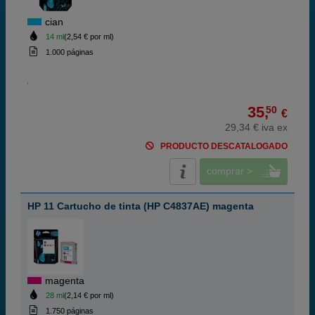
cian
14 ml
(2,54 € por ml)
1.000 páginas
35,
50
€
29,34 € iva ex
PRODUCTO DESCATALOGADO
comprar >
HP 11 Cartucho de tinta (HP C4837AE) magenta
magenta
28 ml
(2,14 € por ml)
1.750 páginas