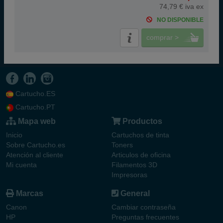
74,79 € iva ex
NO DISPONIBLE
comprar >
Cartucho.ES
Cartucho.PT
Mapa web
Productos
Inicio
Cartuchos de tinta
Sobre Cartucho.es
Toners
Atención al cliente
Articulos de oficina
Mi cuenta
Filamentos 3D
Impresoras
Marcas
General
Canon
Cambiar contraseña
HP
Preguntas frecuentes