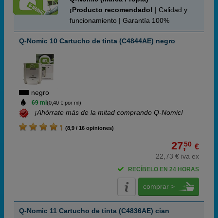
¡Producto recomendado!
| Calidad y
funcionamiento | Garantía 100%
Q-Nomic 10 Cartucho de tinta (C4844AE) negro
negro
69 ml
(0,40 € por ml)
¡Ahórrate más de la mitad comprando Q-Nomic!
(8,9 / 16 opiniones)
27,
50
€
22,73 € iva ex
RECÍBELO EN 24 HORAS
comprar >
Q-Nomic 11 Cartucho de tinta (C4836AE) cian