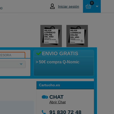
0
Iniciar sesión
00
Cesta
NO HAS SELECCIONADO NINGÚN
PRODUCTO
ENVIO GRATIS
RESORA
> 50€ compra Q-Nomic
Cartucho.es
CHAT
Abrir Chat
91 830 72 48