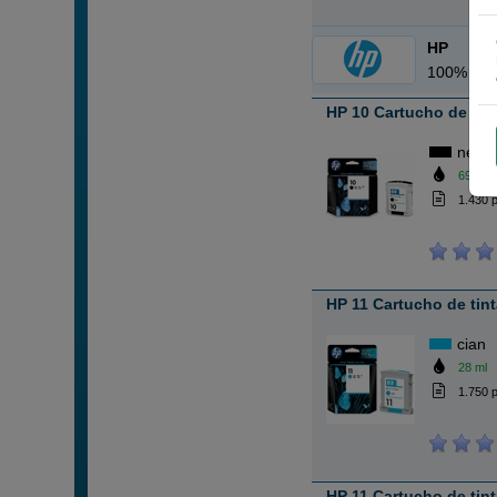
HP
100% Car
HP 10 Cartucho de tin
negr
69 ml
1.430 
HP 11 Cartucho de tin
cian
28 ml
1.750 
HP 11 Cartucho de tin