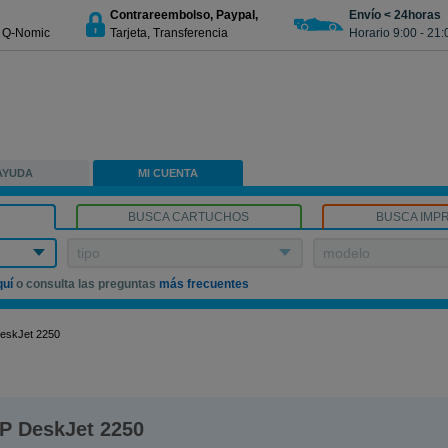
Contrareembolso, Paypal,
Envío < 24horas
€ Q-Nomic
Tarjeta, Transferencia
Horario 9:00 - 21:
AYUDA
MI CUENTA
BUSCA CARTUCHOS
BUSCA IMP
tipo
modelo
quí
o consulta las preguntas
más frecuentes
eskJet 2250
P DeskJet 2250