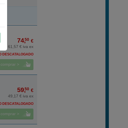
74,
50
€
61,57 € iva ex
O DESCATALOGADO
comprar >
59,
50
€
49,17 € iva ex
O DESCATALOGADO
comprar >