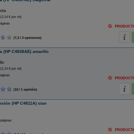
nta
(2,14 € por ml)
páginas
PRODUCT
(7,3 / 3 opiniones)
ta (HP C4838AE) amarillo
llo
(2,14 € por ml)
páginas
PRODUCT
(10 / 1 opinión)
esión (HP C4811A) cian
 páginas
PRODUCT