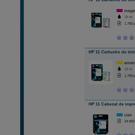
mage
28 ml
1.750 
HP 11 Cartucho de tin
amari
28 ml
1.750 
HP 11 Cabezal de impr
cian
24.000