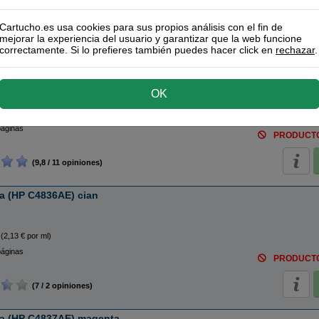
Cartucho.es usa cookies para sus propios análisis con el fin de
mejorar la experiencia del usuario y garantizar que la web funcione
tuchos Originales HP
correctamente. Si lo prefieres también puedes hacer click en
rechazar
.
ta (HP C4844AE) negro
OK
o
(1,08 € por ml)
páginas
PRODUCT
(9,8 / 11 opiniones)
ta (HP C4836AE) cian
(2,13 € por ml)
páginas
PRODUCT
(7 / 2 opiniones)
ta (HP C4837AE) magenta