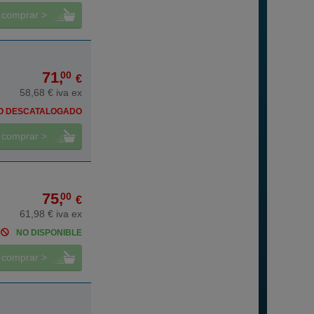
comprar >
71,
00
€
58,68 € iva ex
O DESCATALOGADO
comprar >
75,
00
€
61,98 € iva ex
NO DISPONIBLE
comprar >