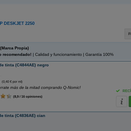
P DESKJET 2250
F
(Marca Propia)
o recomendado!
| Calidad y funcionamiento | Garantía 100%
e tinta (C4844AE) negro
o
(0,40 € por ml)
rrate más de la mitad comprando Q-Nomic!
RECÍ
(8,9 / 16 opiniones)
e tinta (C4836AE) cian