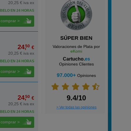
20,25 € iva ex
BELO EN 24 HORAS
comprar >
SÚPER BIEN
24,
50
Valoraciones de Plata por
€
eKomi
20,25 € iva ex
Cartucho.
es
BELO EN 24 HORAS
Opiniones Clientes
comprar >
97.000+
Opiniones
24,
9.4/10
50
€
20,25 € iva ex
> Ver todas las opiniones
BELO EN 24 HORAS
comprar >