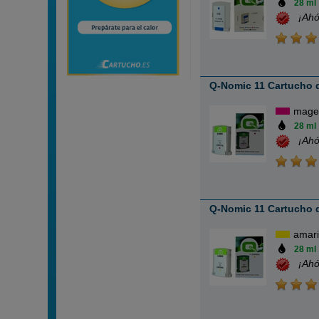
28 ml
¡Ahó
Q-Nomic 11 Cartucho 
mage
28 ml
¡Ahó
Q-Nomic 11 Cartucho d
amari
28 ml
¡Ahó