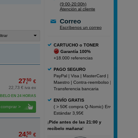
(9:00-20:00h)
Atención al cliente
Correo
Escríbenos un correo
iltrar
CARTUCHO o TONER
Garantía 100%
+18.000 referencias
PAGO SEGURO
PayPal | Visa | MasterCard |
27,
50
€
Maestro | Contra-reembolso |
22,73 € iva ex
Transferencia bancaria
BELO EN 24 HORAS
ENVÍO GRATIS
comprar >
( > 50€ compra Q-Nomic) Envío
Estándar 3,95€
¡
Pide
antes de las 21:00 y
recíbelo mañana
!
24,
50
€