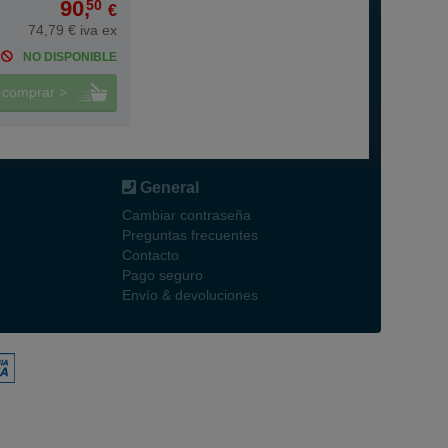
90,
50
€
74,79 € iva ex
NO DISPONIBLE
comprar >
General
Cambiar contraseña
Preguntas frecuentes
Contacto
Pago seguro
Envío & devoluciones