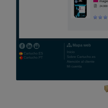
mage
24.000
Mapa web
Inicio
Cartucho.ES
Sobre Cartucho.es
Cartucho.PT
Atención al cliente
Mi cuenta