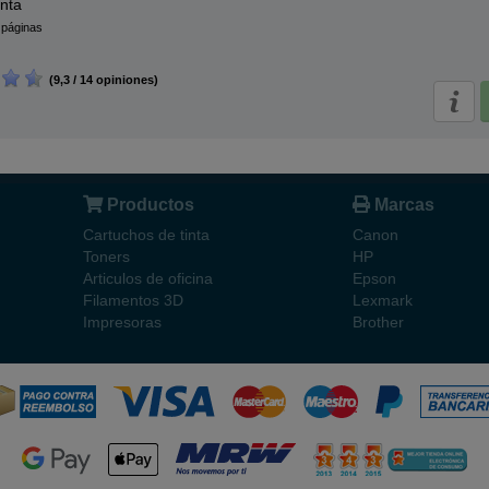
nta
 páginas
(9,3 / 14 opiniones)
Productos
Marcas
Cartuchos de tinta
Canon
Toners
HP
Articulos de oficina
Epson
Filamentos 3D
Lexmark
Impresoras
Brother