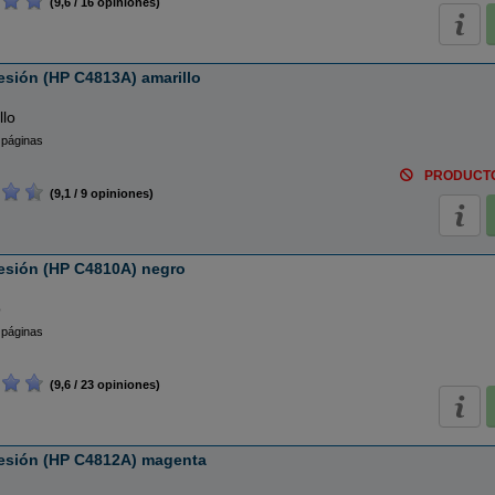
(9,6 / 16 opiniones)
esión (HP C4813A) amarillo
llo
 páginas
PRODUCT
(9,1 / 9 opiniones)
esión (HP C4810A) negro
o
 páginas
(9,6 / 23 opiniones)
resión (HP C4812A) magenta