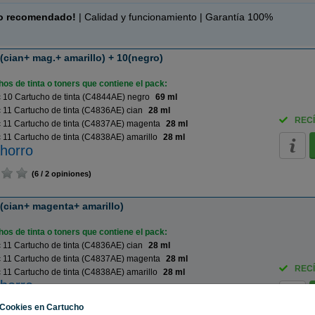
o recomendado!
| Calidad y funcionamiento | Garantía 100%
(cian+ mag.+ amarillo) + 10(negro)
os de tinta o toners que contiene el pack:
 10 Cartucho de tinta (C4844AE) negro
69 ml
11 Cartucho de tinta (C4836AE) cian
28 ml
RECÍ
 11 Cartucho de tinta (C4837AE) magenta
28 ml
11 Cartucho de tinta (C4838AE) amarillo
28 ml
horro
(6 / 2 opiniones)
 (cian+ magenta+ amarillo)
os de tinta o toners que contiene el pack:
11 Cartucho de tinta (C4836AE) cian
28 ml
 11 Cartucho de tinta (C4837AE) magenta
28 ml
RECÍ
11 Cartucho de tinta (C4838AE) amarillo
28 ml
horro
Cookies en Cartucho
(10 / 1 opinión)