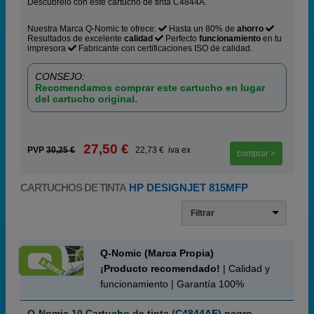
Descúbrelo con este cartucho de tinta C4844A.
Nuestra Marca Q-Nomic te ofrece:
Hasta un 80% de
ahorro
Resultados de excelente
calidad
Perfecto
funcionamiento
en tu
impresora
Fabricante con certificaciones ISO de calidad.
CONSEJO:
Recomendamos comprar este cartucho en lugar
del cartucho original.
27,50 €
PVP
30,25 €
22,73 € iva ex
comprar >
CARTUCHOS DE TINTA
HP DESIGNJET 815MFP
Filtrar
Q-Nomic (Marca Propia)
¡Producto recomendado!
| Calidad y
funcionamiento | Garantía 100%
Q-Nomic 10 Cartucho de tinta (C4844AE) negro