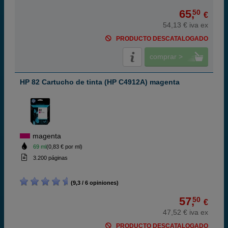
65,
50
€
54,13 € iva ex
PRODUCTO DESCATALOGADO
comprar >
HP 82 Cartucho de tinta (HP C4912A) magenta
magenta
69 ml
(0,83 € por ml)
3.200 páginas
(9,3 / 6 opiniones)
57,
50
€
47,52 € iva ex
PRODUCTO DESCATALOGADO