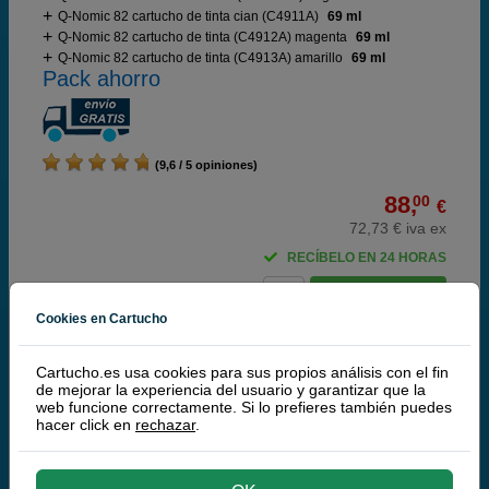
Q-Nomic 82 cartucho de tinta cian (C4911A)
69 ml
Q-Nomic 82 cartucho de tinta (C4912A) magenta
69 ml
Q-Nomic 82 cartucho de tinta (C4913A) amarillo
69 ml
Pack ahorro
(9,6 / 5 opiniones)
88,
00
€
72,73 € iva ex
RECÍBELO EN 24 HORAS
comprar >
Cookies en Cartucho
Q-Nomic Pack tinta 11 (cian+ mag.+ amarillo) +
10(negro)
Cartucho.es usa cookies para sus propios análisis con el fin
de mejorar la experiencia del usuario y garantizar que la
web funcione correctamente. Si lo prefieres también puedes
hacer click en
rechazar
.
Cartuchos de tinta o toners que contiene el pack: