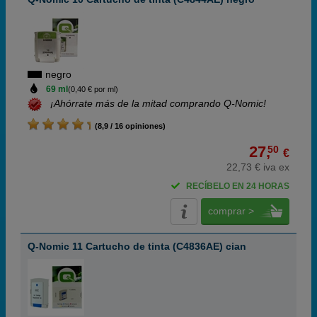
negro
69 ml
(0,40 € por ml)
¡Ahórrate más de la mitad comprando Q-Nomic!
(8,9 / 16 opiniones)
27,
50
€
22,73 € iva ex
RECÍBELO EN 24 HORAS
comprar >
Q-Nomic 11 Cartucho de tinta (C4836AE) cian