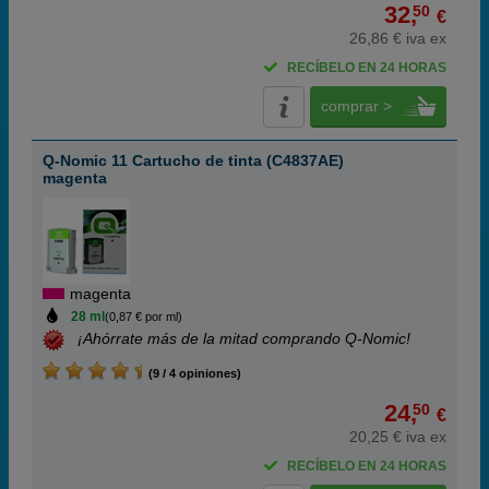
32,
50
€
26,86 € iva ex
RECÍBELO EN 24 HORAS
comprar >
Q-Nomic 11 Cartucho de tinta (C4837AE)
magenta
magenta
28 ml
(0,87 € por ml)
¡Ahórrate más de la mitad comprando Q-Nomic!
(9 / 4 opiniones)
24,
50
€
20,25 € iva ex
RECÍBELO EN 24 HORAS