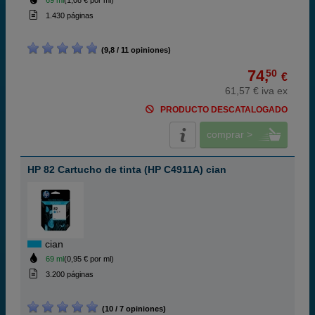
69 ml
(1,08 € por ml)
1.430 páginas
(9,8 / 11 opiniones)
74,
50
€
61,57 € iva ex
PRODUCTO DESCATALOGADO
comprar >
HP 82 Cartucho de tinta (HP C4911A) cian
cian
69 ml
(0,95 € por ml)
3.200 páginas
(10 / 7 opiniones)