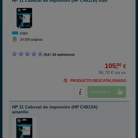
HP 11 Cabezal de impresión (HP C4811A) cian
cian
24.000 páginas
(9,6 / 16 opiniones)
105,
00
€
86,78 € iva ex
PRODUCTO DESCATALOGADO
comprar >
HP 11 Cabezal de impresión (HP C4813A)
amarillo