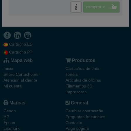
comprar >
Cartucho.ES
Cartucho.PT
Mapa web
Productos
Inicio
Cartuchos de tinta
Sobre Cartucho.es
Toners
Atención al cliente
Articulos de oficina
Mi cuenta
Filamentos 3D
Impresoras
Marcas
General
Canon
Cambiar contraseña
HP
Preguntas frecuentes
Epson
Contacto
Lexmark
Pago seguro