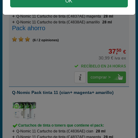
OK
Q-Nomic 10 Cartucho de tinta (C4844AE) negro
69 ml
Q-Nomic 11 Cartucho de tinta (C4836AE) cian
28 ml
Q-Nomic 11 Cartucho de tinta (C4837AE) magenta
28 ml
Q-Nomic 11 Cartucho de tinta (C4838AE) amarillo
28 ml
Pack ahorro
(6 / 2 opiniones)
37,
50
€
30,99 € iva ex
RECÍBELO EN 24 HORAS
comprar >
Q-Nomic Pack tinta 11 (cian+ magenta+ amarillo)
Cartuchos de tinta o toners que contiene el pack:
Q-Nomic 11 Cartucho de tinta (C4836AE) cian
28 ml
Q-Nomic 11 Cartucho de tinta (C4837AE) magenta
28 ml