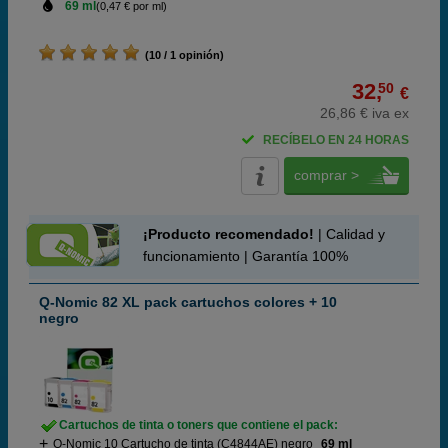
69 ml
(0,47 € por ml)
(10 / 1 opinión)
32,
50
€
26,86 € iva ex
RECÍBELO EN 24 HORAS
comprar >
¡Producto recomendado!
| Calidad y
funcionamiento | Garantía 100%
Q-Nomic 82 XL pack cartuchos colores + 10
negro
Cartuchos de tinta o toners que contiene el pack:
Q-Nomic 10 Cartucho de tinta (C4844AE) negro
69 ml