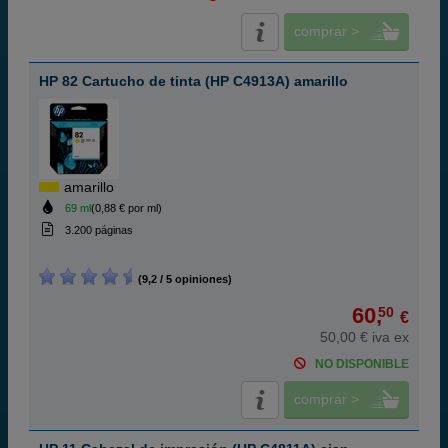
comprar >
HP 82 Cartucho de tinta (HP C4913A) amarillo
amarillo
69 ml
(0,88 € por ml)
3.200 páginas
(9,2 / 5 opiniones)
60,
50
€
50,00 € iva ex
NO DISPONIBLE
comprar >