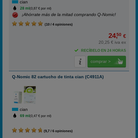
cian
28 ml
(0,87 € por ml)
¡Ahórrate más de la mitad comprando Q-Nomic!
(10 / 4 opiniones)
24,
50
€
20,25 € iva ex
RECÍBELO EN 24 HORAS
comprar >
Q-Nomic 82 cartucho de tinta cian (C4911A)
cian
69 ml
(0,47 € por ml)
(9,7 / 6 opiniones)