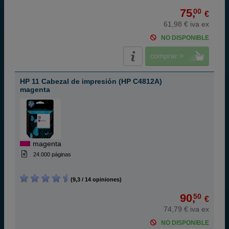
75,
00
€
61,98 € iva ex
NO DISPONIBLE
comprar >
HP 11 Cabezal de impresión (HP C4812A)
magenta
magenta
24.000 páginas
(9,3 / 14 opiniones)
90,
50
€
74,79 € iva ex
NO DISPONIBLE