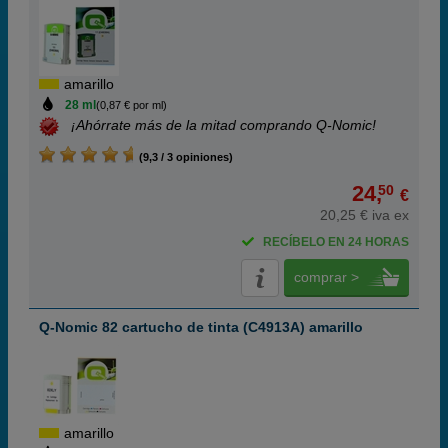
amarillo
28 ml
(0,87 € por ml)
¡Ahórrate más de la mitad comprando Q-Nomic!
(9,3 / 3 opiniones)
24,
50
€
20,25 € iva ex
RECÍBELO EN 24 HORAS
comprar >
Q-Nomic 82 cartucho de tinta (C4913A) amarillo
amarillo