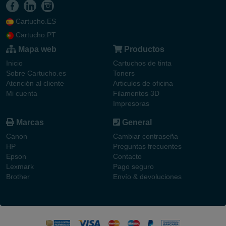
Cartucho.ES
Cartucho.PT
Mapa web
Productos
Inicio
Cartuchos de tinta
Sobre Cartucho.es
Toners
Atención al cliente
Articulos de oficina
Mi cuenta
Filamentos 3D
Impresoras
Marcas
General
Canon
Cambiar contraseña
HP
Preguntas frecuentes
Epson
Contacto
Lexmark
Pago seguro
Brother
Envío & devoluciones