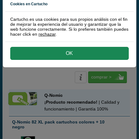
Cookies en Cartucho
magenta
Cartucho.es usa cookies para sus propios análisis con el fin
de mejorar la experiencia del usuario y garantizar que la
69 ml
(0,47 € por ml)
web funcione correctamente. Si lo prefieres también puedes
hacer click en
rechazar
.
(10 / 3 opiniones)
32,
50
€
OK
26,86 € iva ex
RECÍBELO EN 24 HORAS
comprar >
Q-Nomic
¡Producto recomendado!
| Calidad y
funcionamiento | Garantía 100%
Q-Nomic 82 XL pack cartuchos colores + 10
negro