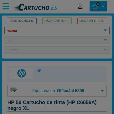
0
CARTUCHO.ES
BUSCA CARTUCHOS
BUSCA IMPRESORA
marca
tipo
modelo
HP
Funciona en:
OfficeJet 5505
HP 56 Cartucho de tinta (HP C6656A)
negro XL