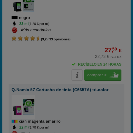
negro
23 ml
(1,20 € por ml)
Más económico
(9,2 / 33 opiniones)
27,
50
€
22,73 € iva ex
RECÍBELO EN 24 HORAS
comprar >
Q-Nomic 57 Cartucho de tinta (C6657A) tri-color
cian magenta amarillo
22 ml
(1,70 € por ml)