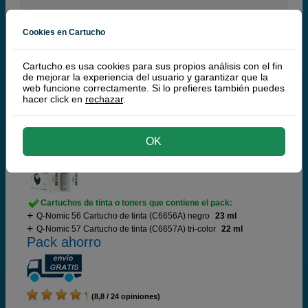
Cookies en Cartucho
74,
50
€
61,57 € iva ex
Cartucho.es usa cookies para sus propios análisis con el fin
RECÍBELO EN 24 HORAS
de mejorar la experiencia del usuario y garantizar que la
web funcione correctamente. Si lo prefieres también puedes
comprar >
hacer click en
rechazar
.
Q-Nomic Pack: 56 (Negro) + 57 (tri-color)
OK
Ahorra 42,00 €
Cartuchos de tinta o toners que contiene el pack:
Q-Nomic 56 Cartucho de tinta (C6656A) negro
23 ml
Q-Nomic 57 Cartucho de tinta (C6657A) tri-color
22 ml
Pack ahorro
(8,8 / 24 opiniones)