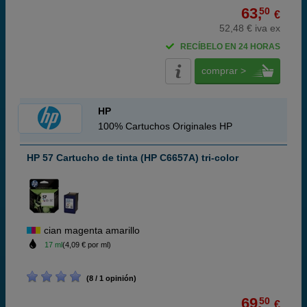
63,
50
€
52,48 € iva ex
RECÍBELO EN 24 HORAS
comprar >
HP
100% Cartuchos Originales HP
HP 57 Cartucho de tinta (HP C6657A) tri-color
cian magenta amarillo
17 ml
(4,09 € por ml)
(8 / 1 opinión)
69,
50
€