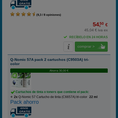
(9,3 / 8 opiniones)
54,
50
€
45,04 € iva ex
RECÍBELO EN 24 HORAS
comprar >
Q-Nomic 57A pack 2 cartuchos (C9503A) tri-
color
Ahorra 30,00 €
Cartuchos de tinta o toners que contiene el pack:
2x
Q-Nomic 57 Cartucho de tinta (C6657A) tri-color
22 ml
Pack ahorro