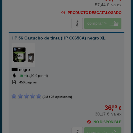
57,44 € iva ex
PRODUCTO DESCATALOGADO
comprar >
HP 56 Cartucho de tinta (HP C6656A) negro XL
negro
19 ml
(1,92 € por ml)
450 páginas
(9,8 / 25 opiniones)
36,
50
€
30,17 € iva ex
NO DISPONIBLE
comprar >