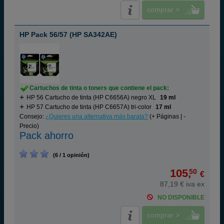
comprar >
HP Pack 56/57 (HP SA342AE)
Cartuchos de tinta o toners que contiene el pack:
HP 56 Cartucho de tinta (HP C6656A) negro XL
19 ml
HP 57 Cartucho de tinta (HP C6657A) tri-color
17 ml
Consejo:
¿Quieres una alternativa más barata?
(+ Páginas | -
Precio)
Pack ahorro
(6 / 1 opinión)
105,
50
€
87,19 € iva ex
NO DISPONIBLE
comprar >