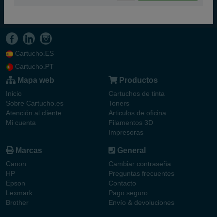
Cartucho.ES
Cartucho.PT
Mapa web
Productos
Inicio
Cartuchos de tinta
Sobre Cartucho.es
Toners
Atención al cliente
Articulos de oficina
Mi cuenta
Filamentos 3D
Impresoras
Marcas
General
Canon
Cambiar contraseña
HP
Preguntas frecuentes
Epson
Contacto
Lexmark
Pago seguro
Brother
Envío & devoluciones