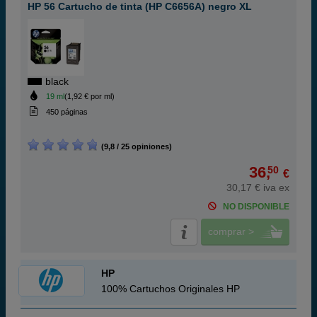
HP 56 Cartucho de tinta (HP C6656A) negro XL
black
19 ml
(1,92 € por ml)
450 páginas
(9,8 / 25 opiniones)
36,
50
€
30,17 € iva ex
NO DISPONIBLE
comprar >
HP
100% Cartuchos Originales HP