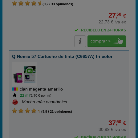
(9,2 / 33 opiniones)
27,
50
€
22,73 € iva ex
RECÍBELO EN 24 HORAS
comprar >
Q-Nomic 57 Cartucho de tinta (C6657A) tri-color
cian magenta amarillo
22 ml
(1,70 € por ml)
Mucho más económico
(8,9 / 21 opiniones)
37,
50
€
30,99 € iva ex
RECÍBELO EN 24 HORAS