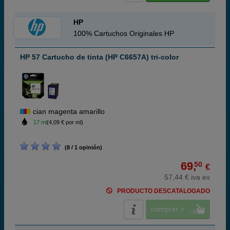
HP
100% Cartuchos Originales HP
HP 57 Cartucho de tinta (HP C6657A) tri-color
cian magenta amarillo
17 ml
(4,09 € por ml)
(8 / 1 opinión)
69,
50
€
57,44 € iva ex
PRODUCTO DESCATALOGADO
comprar >