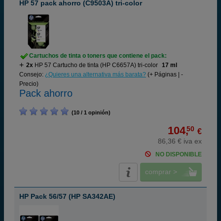
HP 57 pack ahorro (C9503A) tri-color
Cartuchos de tinta o toners que contiene el pack:
2x
HP 57 Cartucho de tinta (HP C6657A) tri-color
17 ml
Consejo:
¿Quieres una alternativa más barata?
(+ Páginas | -
Precio)
Pack ahorro
(10 / 1 opinión)
104,
50
€
86,36 € iva ex
NO DISPONIBLE
comprar >
HP Pack 56/57 (HP SA342AE)