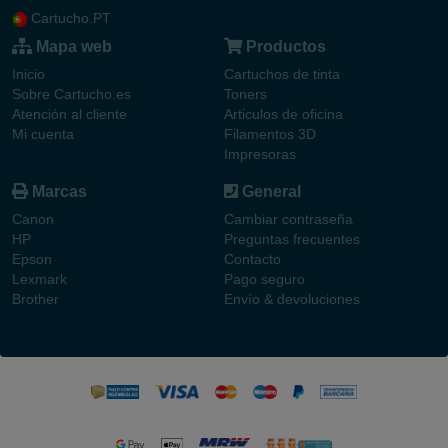
Cartucho.PT
Mapa web
Productos
Inicio
Cartuchos de tinta
Sobre Cartucho.es
Toners
Atención al cliente
Articulos de oficina
Mi cuenta
Filamentos 3D
Impresoras
Marcas
General
Canon
Cambiar contraseña
HP
Preguntas frecuentes
Epson
Contacto
Lexmark
Pago seguro
Brother
Envío & devoluciones