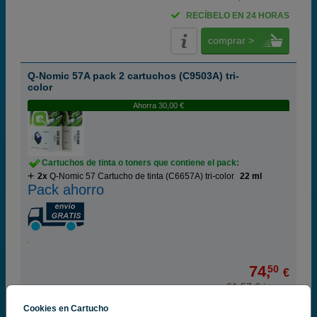
RECÍBELO EN 24 HORAS
comprar >
Q-Nomic 57A pack 2 cartuchos (C9503A) tri-
color
Ahorra 30,00 €
Cartuchos de tinta o toners que contiene el pack:
2x
Q-Nomic 57 Cartucho de tinta (C6657A) tri-color
22 ml
Pack ahorro
74,
50
€
61,57 € iva ex
RECÍBELO EN 24 HORAS
Cookies en Cartucho