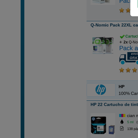
Pack a
Q-Nomic Pack 22XL car
Cartuch
2x
Q-Nom
Pack a
HP
100% Car
HP 22 Cartucho de tint
cian 
5 ml
(
138 pá