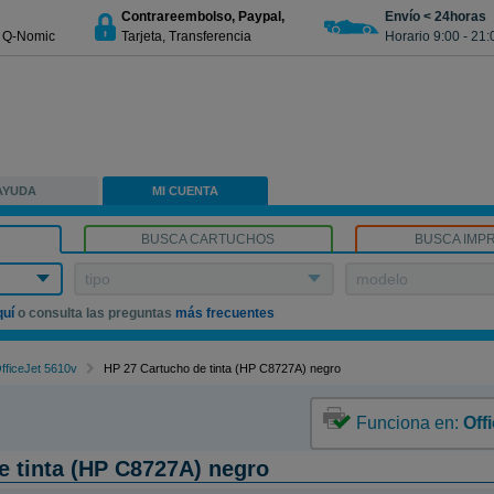
Contrareembolso, Paypal,
Envío < 24horas
€ Q-Nomic
Tarjeta, Transferencia
Horario 9:00 - 21:
AYUDA
MI CUENTA
BUSCA CARTUCHOS
BUSCA IMP
tipo
modelo
quí
o consulta las preguntas
más frecuentes
fficeJet 5610v
HP 27 Cartucho de tinta (HP C8727A) negro
Funciona en:
Off
e tinta (HP C8727A) negro