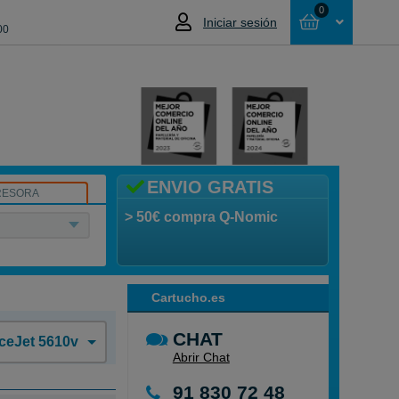
0
Iniciar sesión
00
Cesta
NO HAS SELECCIONADO NINGÚN
PRODUCTO
ENVIO GRATIS
RESORA
> 50€ compra Q-Nomic
Cartucho.es
CHAT
iceJet 5610v
Abrir Chat
91 830 72 48