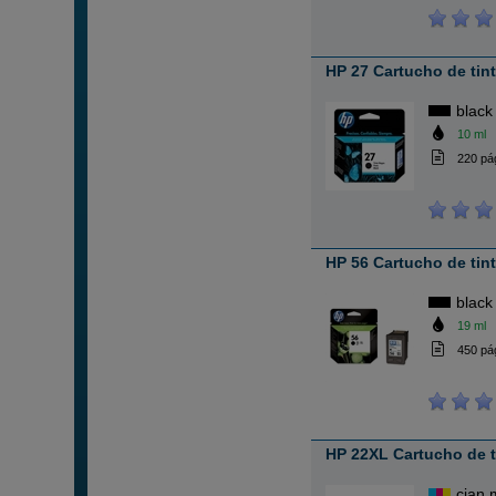
HP 27 Cartucho de tin
black
10 ml
220 pá
HP 56 Cartucho de tin
black
19 ml
450 pá
HP 22XL Cartucho de t
cian 