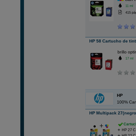
11 ml
415 pá
HP 58 Cartucho de tin
brillo opt
17 ml
HP
100% Car
HP Multipack 27(negro)
Cartuch
HP 27 C
HP 22 Ca