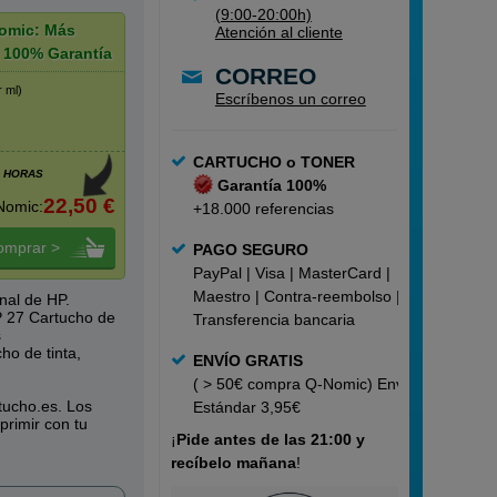
(9:00-20:00h)
omic: Más
Atención al cliente
 100% Garantía
CORREO
r ml)
Escríbenos un correo
CARTUCHO o TONER
4 HORAS
Garantía 100%
22,50 €
Nomic:
+18.000 referencias
omprar >
PAGO SEGURO
PayPal | Visa | MasterCard |
Maestro | Contra-reembolso |
nal de HP.
 27 Cartucho de
Transferencia bancaria
s
o de tinta,
ENVÍO GRATIS
( > 50€ compra Q-Nomic) Envío
tucho.es. Los
Estándar 3,95€
primir con tu
¡
Pide
antes de las 21:00 y
recíbelo mañana
!