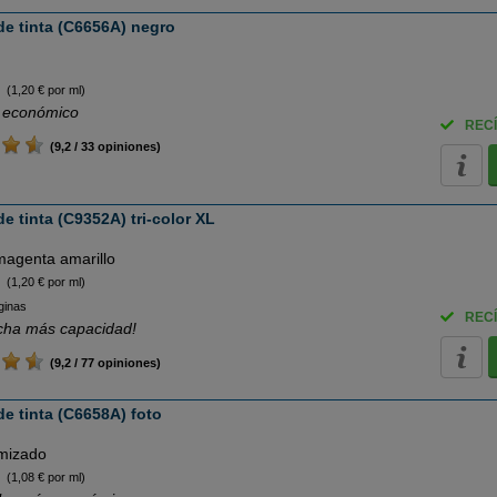
e tinta (C6656A) negro
(1,20 € por ml)
 económico
RECÍ
(9,2 / 33 opiniones)
 tinta (C9352A) tri-color XL
magenta amarillo
(1,20 € por ml)
ginas
RECÍ
cha más capacidad!
(9,2 / 77 opiniones)
e tinta (C6658A) foto
imizado
(1,08 € por ml)