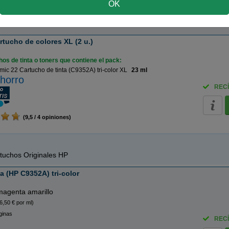
horro
OK
(10 / 5 opiniones)
tucho de colores XL (2 u.)
os de tinta o toners que contiene el pack:
ic 22 Cartucho de tinta (C9352A) tri-color XL
23 ml
horro
RECÍ
(9,5 / 4 opiniones)
tuchos Originales HP
a (HP C9352A) tri-color
magenta amarillo
6,50 € por ml)
ginas
RECÍ