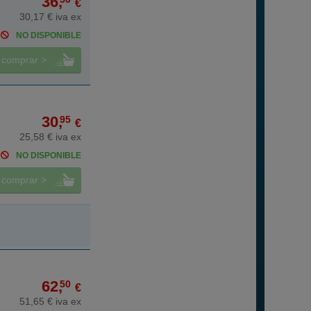
36,
€
30,17 € iva ex
NO DISPONIBLE
comprar >
30,
95
€
25,58 € iva ex
NO DISPONIBLE
comprar >
62,
50
€
51,65 € iva ex