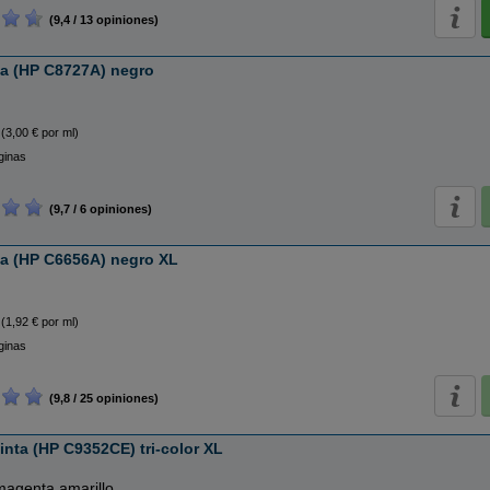
(9,4 / 13 opiniones)
ta (HP C8727A) negro
(3,00 € por ml)
ginas
(9,7 / 6 opiniones)
ta (HP C6656A) negro XL
(1,92 € por ml)
ginas
(9,8 / 25 opiniones)
inta (HP C9352CE) tri-color XL
magenta amarillo