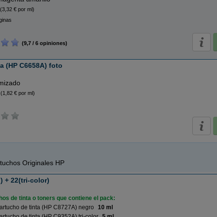
(3,32 € por ml)
ginas
(9,7 / 6 opiniones)
ta (HP C6658A) foto
imizado
(1,82 € por ml)
tuchos Originales HP
 + 22(tri-color)
os de tinta o toners que contiene el pack:
artucho de tinta (HP C8727A) negro
10 ml
rtucho de tinta (HP C9352A) tri-color
5 ml