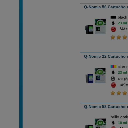
Q-Nomic 56 Cartucho d
black
23 ml
Más
Q-Nomic 22 Cartucho de
cian 
23 ml
635 pá
¡Mu
Q-Nomic 58 Cartucho d
brillo opt
18 ml