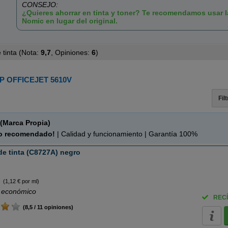
CONSEJO:
¿Quieres ahorrar en tinta y toner? Te recomendamos usar 
Nomic en lugar del original.
tinta (
Nota:
9,7
, Opiniones:
6
)
P OFFICEJET 5610V
Fil
(Marca Propia)
o recomendado!
| Calidad y funcionamiento | Garantía 100%
e tinta (C8727A) negro
(1,12 € por ml)
 económico
RECÍ
(8,5 / 11 opiniones)