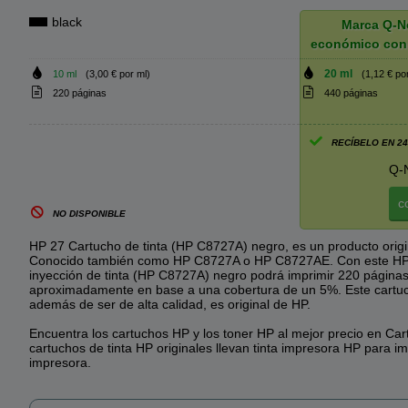
black
Marca Q-N
económico con
20 ml
10 ml
(3,00 € por ml)
(1,12 € po
220 páginas
440 páginas
RECÍBELO EN 2
Q-
c
NO DISPONIBLE
HP 27 Cartucho de tinta (HP C8727A) negro, es un producto origi
Conocido también como HP C8727A o HP C8727AE. Con este HP
inyección de tinta (HP C8727A) negro podrá imprimir 220 página
aproximadamente en base a una cobertura de un 5%. Este cartuch
además de ser de alta calidad, es original de HP.
Encuentra los cartuchos HP y los toner HP al mejor precio en Car
cartuchos de tinta HP originales llevan tinta impresora HP para im
impresora.