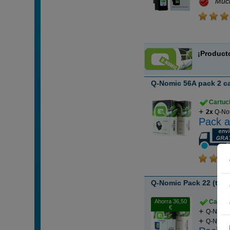
Muc
¡Product
Q-Nomic 56A pack 2 c
Cartuch
2x
Q-Nom
Pack a
Q-Nomic Pack 22 (tri-c
Ahorra 36,50
Cartuch
€
Q-Nomic
Q-Nomic 