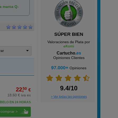
la marca Q-
SÚPER BIEN
Valoraciones de Plata por
eKomi
trar
Cartucho.
es
Opiniones Clientes
97.000+
Opiniones
9.4/10
22,
50
€
18,60 € iva ex
> Ver todas las opiniones
BELO EN 24 HORAS
comprar >