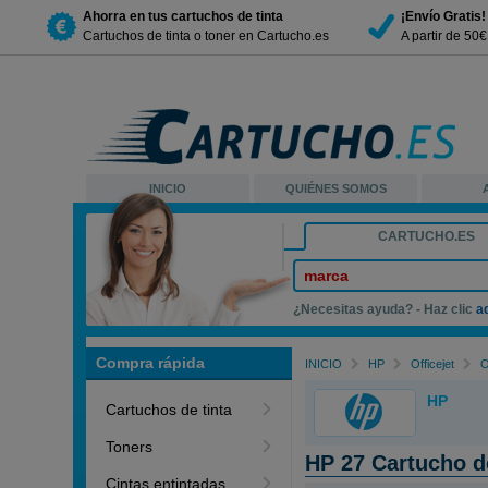
Ahorra en tus cartuchos de tinta
¡Envío Gratis!
Cartuchos de tinta o toner en Cartucho.es
A partir de 50
INICIO
QUIÉNES SOMOS
CARTUCHO.ES
marca
¿Necesitas ayuda? - Haz clic
a
Compra rápida
INICIO
HP
Officejet
O
HP
Cartuchos de tinta
Toners
HP 27 Cartucho d
Cintas entintadas