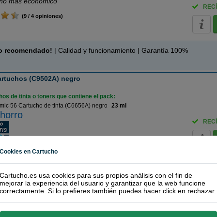
ho más económico
RECÍ
(9 / 4 opiniones)
o recomendado!
| Calidad y funcionamiento | Garantía 100%
artuchos (C9502A) negro
os de tinta o toners que contiene el pack:
ic 56 Cartucho de tinta (C6656A) negro
23 ml
horro
RECÍ
(9,3 / 8 opiniones)
Cookies en Cartucho
olor) + 56 (Negro)
Cartucho.es usa cookies para sus propios análisis con el fin de
mejorar la experiencia del usuario y garantizar que la web funcione
os de tinta o toners que contiene el pack:
correctamente. Si lo prefieres también puedes hacer click en
rechazar
.
 56 Cartucho de tinta (C6656A) negro
23 ml
22 Cartucho de tinta (C9352A) tri-color XL
23 ml
RECÍ