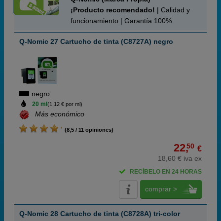
¡Producto recomendado!
| Calidad y
funcionamiento | Garantía 100%
Q-Nomic 27 Cartucho de tinta (C8727A) negro
negro
20 ml
(1,12 € por ml)
Más económico
(8,5 / 11 opiniones)
22,
50
€
18,60 € iva ex
RECÍBELO EN 24 HORAS
comprar >
Q-Nomic 28 Cartucho de tinta (C8728A) tri-color