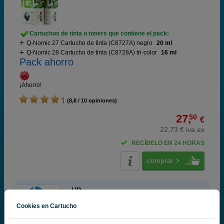
Cartuchos de tinta o toners que contiene el pack:
Q-Nomic 27 Cartucho de tinta (C8727A) negro
20 ml
Q-Nomic 28 Cartucho de tinta (C8728A) tri-color
16 ml
Pack ahorro
¡Ahorro!
(8,8 / 10 opiniones)
27,
50
€
22,73 € iva ex
RECÍBELO EN 24 HORAS
comprar >
HP
100% Cartuchos Originales HP
Cookies en Cartucho