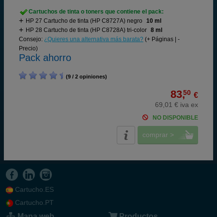
Cartuchos de tinta o toners que contiene el pack:
HP 27 Cartucho de tinta (HP C8727A) negro
10 ml
HP 28 Cartucho de tinta (HP C8728A) tri-color
8 ml
Consejo:
¿Quieres una alternativa más barata?
(+ Páginas | -
Precio)
Pack ahorro
(9 / 2 opiniones)
83,
50
€
69,01 € iva ex
NO DISPONIBLE
comprar >
Cartucho.ES
Cartucho.PT
Mapa web
Productos