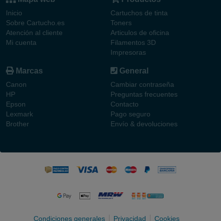
Inicio
Cartuchos de tinta
Sobre Cartucho.es
Toners
Atención al cliente
Articulos de oficina
Mi cuenta
Filamentos 3D
Impresoras
Marcas
General
Canon
Cambiar contraseña
HP
Preguntas frecuentes
Epson
Contacto
Lexmark
Pago seguro
Brother
Envío & devoluciones
Condiciones generales
Privacidad
Cookies