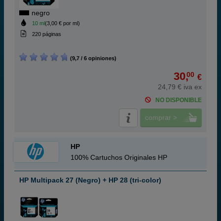
negro
10 ml
(3,00 € por ml)
220 páginas
(9,7 / 6 opiniones)
30,
00
€
24,79 € iva ex
NO DISPONIBLE
comprar >
HP
100% Cartuchos Originales HP
HP Multipack 27 (Negro) + HP 28 (tri-color)