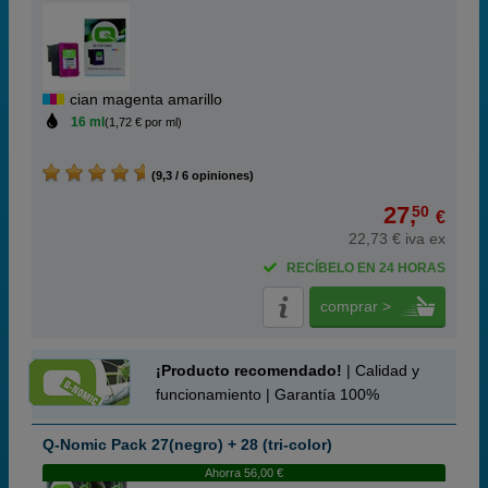
cian magenta amarillo
16 ml
(1,72 € por ml)
(9,3 / 6 opiniones)
27,
50
€
22,73 € iva ex
RECÍBELO EN 24 HORAS
comprar >
¡Producto recomendado!
| Calidad y
funcionamiento | Garantía 100%
Q-Nomic Pack 27(negro) + 28 (tri-color)
Ahorra 56,00 €