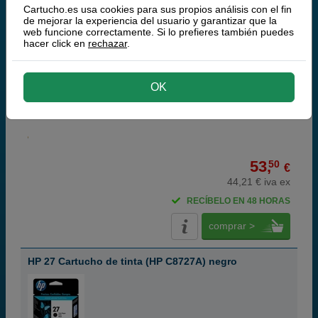
HP 28 Cartucho de tinta (HP C8728A) tri-color
Cartucho.es usa cookies para sus propios análisis con el fin
de mejorar la experiencia del usuario y garantizar que la
web funcione correctamente. Si lo prefieres también puedes
hacer click en
rechazar
.
cian magenta amarillo
OK
8 ml
(6,69 € por ml)
240 páginas
53,
50
€
44,21 € iva ex
RECÍBELO EN 48 HORAS
comprar >
HP 27 Cartucho de tinta (HP C8727A) negro