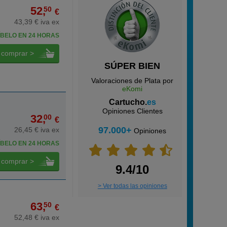
52,
50
€
43,39 € iva ex
BELO EN 24 HORAS
comprar >
SÚPER BIEN
Valoraciones de Plata por
eKomi
Cartucho.
es
Opiniones Clientes
32,
00
€
97.000+
26,45 € iva ex
Opiniones
BELO EN 24 HORAS
comprar >
9.4/10
> Ver todas las opiniones
63,
50
€
52,48 € iva ex