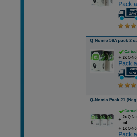
Pack a
Q-Nomic 56A pack 2 c
Cartuch
2x
Q-Nom
Pack a
Q-Nomic Pack 21 (Negro
Cartuch
2x
Q-Nom
ml
1x
Q-Nom
Pack a