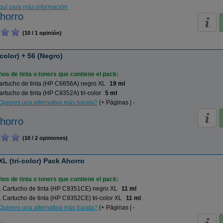
aquí para más información
horro
(10 / 1 opinión)
color) + 56 (Negro)
os de tinta o toners que contiene el pack:
artucho de tinta (HP C6656A) negro XL
19 ml
rtucho de tinta (HP C9352A) tri-color
5 ml
Quieres una alternativa más barata?
(+ Páginas | -
horro
(10 / 2 opiniones)
XL (tri-color) Pack Ahorro
os de tinta o toners que contiene el pack:
 Cartucho de tinta (HP C9351CE) negro XL
11 ml
Cartucho de tinta (HP C9352CE) tri-color XL
11 ml
Quieres una alternativa más barata?
(+ Páginas | -