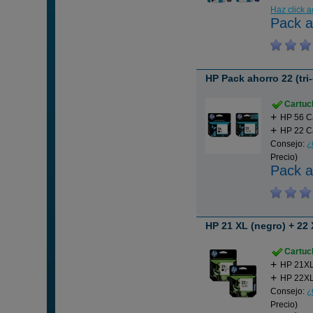
Haz click 
Pack a
HP Pack ahorro 22 (tri-
Cartuch
HP 56 C
HP 22 Ca
Consejo:
¿
Precio)
Pack a
HP 21 XL (negro) + 22 
Cartuch
HP 21XL
HP 22XL 
Consejo:
¿
Precio)