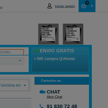
0
Iniciar sesión
00
Cesta
NO HAS SELECCIONADO NINGÚN
PRODUCTO
ENVIO GRATIS
RESORA
> 50€ compra Q-Nomic
Cartucho.es
Funciona en:
CHAT
Abrir Chat
91 830 72 48