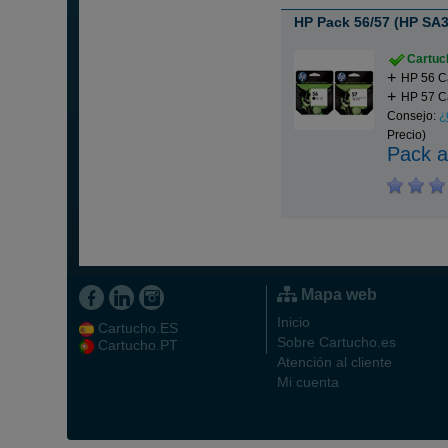
HP Pack 56/57 (HP SA
Cartuch
HP 56 C
HP 57 Ca
Consejo:
¿
Precio)
Pack a
Mapa web
Inicio
Cartucho.ES
Sobre Cartucho.es
Cartucho.PT
Atención al cliente
Mi cuenta