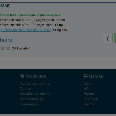
342AE)
os de tinta o toners que contiene el pack:
artucho de tinta (HP C6656A) negro XL
19 ml
rtucho de tinta (HP C6657A) tri-color
17 ml
Quieres una alternativa más barata?
(+ Páginas | -
horro
(6 / 1 opinión)
Productos
Marcas
Cartuchos de tinta
Canon
Toners
HP
Articulos de oficina
Epson
Filamentos 3D
Lexmark
Impresoras
Brother