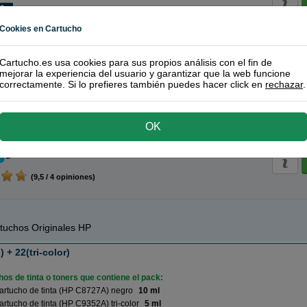
Cookies en Cartucho
(9,5 / 35 opiniones)
Cartucho.es usa cookies para sus propios análisis con el fin de
mejorar la experiencia del usuario y garantizar que la web funcione
tucho de colores XL (2 u.)
correctamente. Si lo prefieres también puedes hacer click en
rechazar
.
os de tinta o toners que contiene el pack:
ic 22 Cartucho de tinta (C9352A) tri-color XL
23 ml
horro
OK
RECÍ
(9,5 / 4 opiniones)
tuchos Originales HP
 + 22(tri-color)
os de tinta o toners que contiene el pack:
artucho de tinta (HP C8727A) negro
10 ml
rtucho de tinta (HP C9352A) tri-color
5 ml