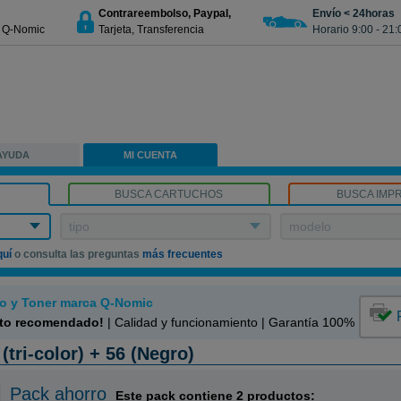
Contrareembolso, Paypal,
Envío < 24horas
€ Q-Nomic
Tarjeta, Transferencia
Horario 9:00 - 21:
AYUDA
MI CUENTA
BUSCA CARTUCHOS
BUSCA IMP
tipo
modelo
quí
o consulta las preguntas
más frecuentes
o y Toner marca Q-Nomic
to recomendado!
| Calidad y funcionamiento | Garantía 100%
tri-color) + 56 (Negro)
Pack ahorro
Este pack contiene 2 productos: