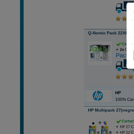
Q-Nomic Pack 22XL car
Cartuch
2x
Q-Nom
Pack a
HP
100% Car
HP Multipack 27(negro)
Cartuch
HP 27 C
HP 22 Ca