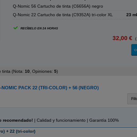
Q-Nomic 56 Cartucho de tinta (C6656A) negro
Q-Nomic 22 Cartucho de tinta (C9352A) tri-color XL
23 m
RECÍBELO EN 24 HORAS
32,00 €
(
c
tinta (
Nota:
10
, Opiniones:
5
)
-NOMIC PACK 22 (TRI-COLOR) + 56 (NEGRO)
Fil
c
o recomendado!
| Calidad y funcionamiento | Garantía 100%
) + 22 (tri-color)