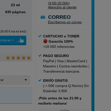
(9:00-20:00h)
23 ml
Atención al cliente
l
635 páginas
CORREO
Escríbenos un correo
 26,45 € iva ex excl)
CARTUCHO o TONER
omprar >
Garantía 100%
+18.000 referencias
PAGO SEGURO
PayPal | Visa | MasterCard |
Maestro | Contra-reembolso |
Transferencia bancaria
trar
ENVÍO GRATIS
( > 50€ compra Q-Nomic) Envío
Estándar 3,95€
¡
Pide
antes de las 21:00 y
recíbelo mañana
!