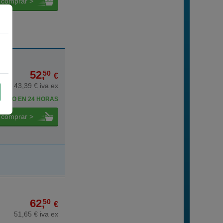
comprar >
52,
50
€
43,39 € iva ex
BELO EN 24 HORAS
comprar >
62,
50
€
51,65 € iva ex