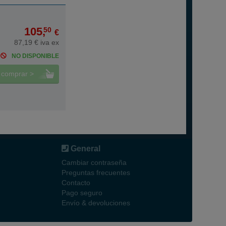
105,
50
€
87,19 € iva ex
NO DISPONIBLE
comprar >
General
Cambiar contraseña
Preguntas frecuentes
Contacto
Pago seguro
Envío & devoluciones