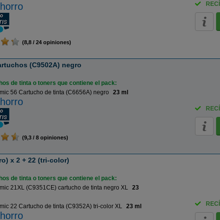
RECÍ
horro
(8,8 / 24 opiniones)
artuchos (C9502A) negro
os de tinta o toners que contiene el pack:
ic 56 Cartucho de tinta (C6656A) negro
23 ml
horro
RECÍ
(9,3 / 8 opiniones)
) x 2 + 22 (tri-color)
os de tinta o toners que contiene el pack:
ic 21XL (C9351CE) cartucho de tinta negro XL
23
RECÍ
ic 22 Cartucho de tinta (C9352A) tri-color XL
23 ml
horro