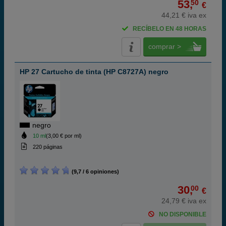
53,
50
€
44,21 € iva ex
RECÍBELO EN 48 HORAS
comprar >
HP 27 Cartucho de tinta (HP C8727A) negro
negro
10 ml
(3,00 € por ml)
220 páginas
(9,7 / 6 opiniones)
30,
00
€
24,79 € iva ex
NO DISPONIBLE