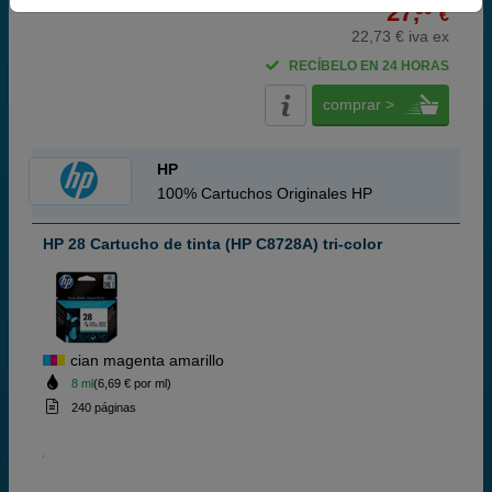
27,
50
€
22,73 € iva ex
RECÍBELO EN 24 HORAS
comprar >
HP
100% Cartuchos Originales HP
HP 28 Cartucho de tinta (HP C8728A) tri-color
cian magenta amarillo
8 ml
(6,69 € por ml)
240 páginas