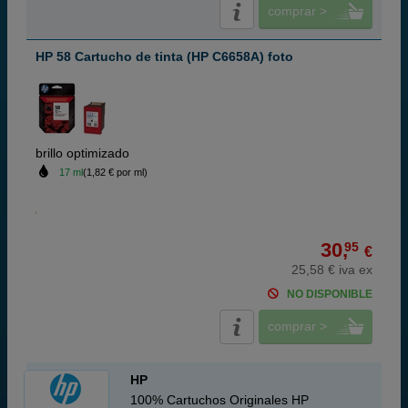
comprar >
HP 58 Cartucho de tinta (HP C6658A) foto
brillo optimizado
17 ml
(1,82 € por ml)
30,
95
€
25,58 € iva ex
NO DISPONIBLE
comprar >
HP
100% Cartuchos Originales HP