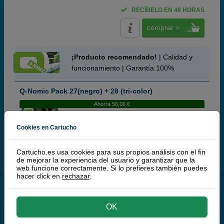
RECÍBELO EN 48 HORAS
comprar >
¡Producto recomendado!
| Calidad y
funcionamiento | Garantía 100%
Q-Nomic Pack 27(negro) + 28 (tri-color)
Ahorra 56,00 €
Cookies en Cartucho
Cartuchos de tinta o toners que contiene el pack:
Cartucho.es usa cookies para sus propios análisis con el fin
Q-Nomic 27 Cartucho de tinta (C8727A) negro
20 ml
de mejorar la experiencia del usuario y garantizar que la
Q-Nomic 28 Cartucho de tinta (C8728A) tri-color
16 ml
web funcione correctamente. Si lo prefieres también puedes
Pack ahorro
hacer click en
rechazar
.
¡Ahorro!
OK
(8,8 / 10 opiniones)