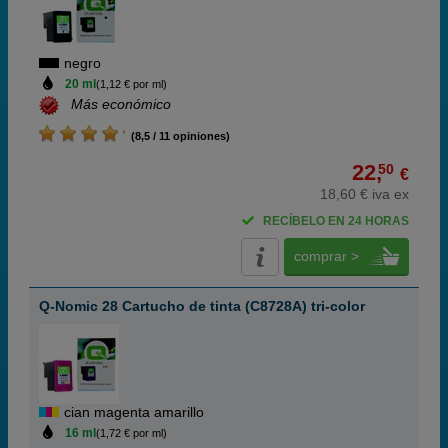
negro
20 ml
(1,12 € por ml)
Más económico
(8,5 / 11 opiniones)
22,
50
€
18,60 € iva ex
RECÍBELO EN 24 HORAS
comprar >
Q-Nomic 28 Cartucho de tinta (C8728A) tri-color
cian magenta amarillo
16 ml
(1,72 € por ml)