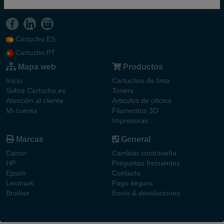
Cartucho.ES
Cartucho.PT
Mapa web
Productos
Inicio
Cartuchos de tinta
Sobre Cartucho.es
Toners
Atención al cliente
Articulos de oficina
Mi cuenta
Filamentos 3D
Impresoras
Marcas
General
Canon
Cambiar contraseña
HP
Preguntas frecuentes
Epson
Contacto
Lexmark
Pago seguro
Brother
Envío & devoluciones