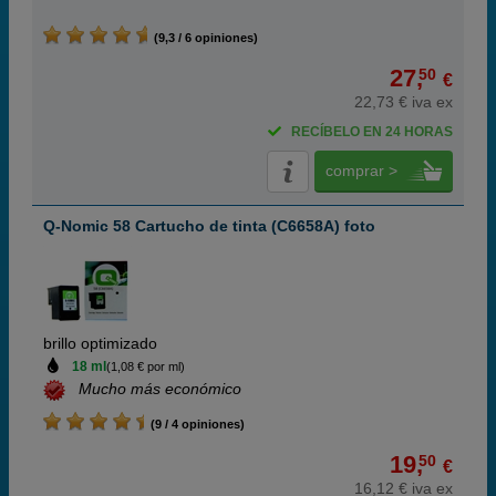
(9,3 / 6 opiniones)
27,
50
€
22,73 € iva ex
RECÍBELO EN 24 HORAS
comprar >
Q-Nomic 58 Cartucho de tinta (C6658A) foto
brillo optimizado
18 ml
(1,08 € por ml)
Mucho más económico
(9 / 4 opiniones)
19,
50
€
16,12 € iva ex