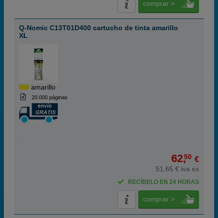
comprar >
Q-Nomic C13T01D400 cartucho de tinta amarillo
XL
amarillo
20.000 páginas
62,
50
€
51,65 € iva ex
RECÍBELO EN 24 HORAS
comprar >