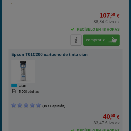
107,
50
€
88,84 € iva ex
RECÍBELO EN 48 HORAS
comprar >
Epson T01C200 cartucho de tinta cian
cian
5.000 páginas
(10 / 1 opinión)
40,
50
€
33,47 € iva ex
RECÍBELO EN 48 HORAS