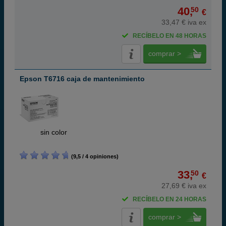
40,
50
€
33,47 € iva ex
RECÍBELO EN 48 HORAS
comprar >
Epson T6716 caja de mantenimiento
ABC
sin color
(9,5 / 4 opiniones)
33,
50
€
27,69 € iva ex
RECÍBELO EN 24 HORAS
comprar >