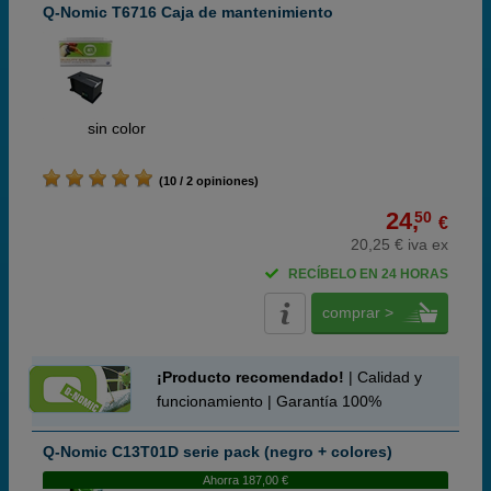
Q-Nomic T6716 Caja de mantenimiento
ABC
sin color
(10 / 2 opiniones)
24,
50
€
20,25 € iva ex
RECÍBELO EN 24 HORAS
comprar >
¡Producto recomendado!
| Calidad y
funcionamiento | Garantía 100%
Q-Nomic C13T01D serie pack (negro + colores)
Ahorra 187,00 €