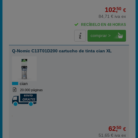
102,
50
€
84,71 € iva ex
RECÍBELO EN 48 HORAS
comprar >
Q-Nomic C13T01D200 cartucho de tinta cian XL
cian
20.000 páginas
62,
50
€
51,65 € iva ex