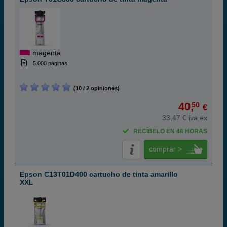
magenta
5.000 páginas
(10 / 2 opiniones)
40,
50
€
33,47 € iva ex
RECÍBELO EN 48 HORAS
comprar >
Epson C13T01D400 cartucho de tinta amarillo
XXL