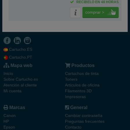
RECÍBELO EN 48 HORAS
comprar >
Cartucho.ES
Cartucho.PT
Mapa web
Productos
Inicio
Cartuchos de tinta
Sobre Cartucho.es
Toners
Atención al cliente
Articulos de oficina
Mi cuenta
Filamentos 3D
Impresoras
Marcas
General
Canon
Cambiar contraseña
HP
Preguntas frecuentes
Epson
Contacto