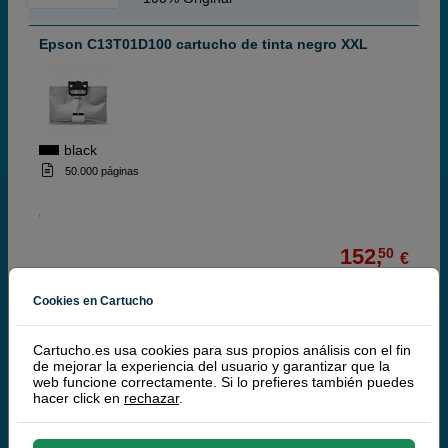
Epson C13T01D100 cartucho de tinta negro XXL
black
50.000 páginas
152,
50
€
126,03 € iva ex
Cookies en Cartucho
RECÍBELO EN 48 HORAS
comprar >
Cartucho.es usa cookies para sus propios análisis con el fin
de mejorar la experiencia del usuario y garantizar que la
web funcione correctamente. Si lo prefieres también puedes
Epson T01C100 cartucho de tinta negro
hacer click en
rechazar
.