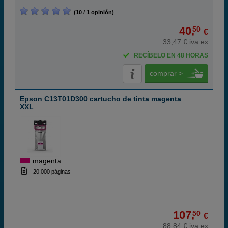
(10 / 1 opinión)
40,
50
€
33,47 € iva ex
RECÍBELO EN 48 HORAS
comprar >
Epson C13T01D300 cartucho de tinta magenta
XXL
magenta
20.000 páginas
107,
50
€
88,84 € iva ex