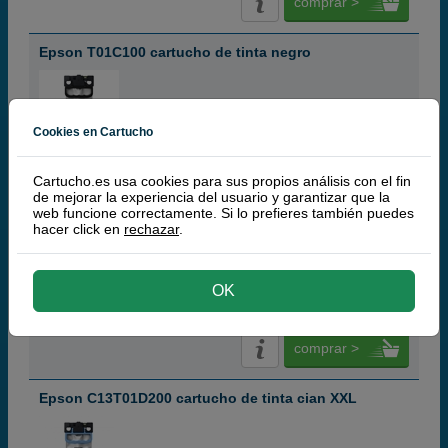
comprar >
Epson T01C100 cartucho de tinta negro
Cookies en Cartucho
black
Cartucho.es usa cookies para sus propios análisis con el fin
10.000 páginas
de mejorar la experiencia del usuario y garantizar que la
web funcione correctamente. Si lo prefieres también puedes
hacer click en
rechazar
.
(10 / 1 opinión)
38,
50
€
31,82 € iva ex
OK
RECÍBELO EN 24 HORAS
comprar >
Epson C13T01D200 cartucho de tinta cian XXL