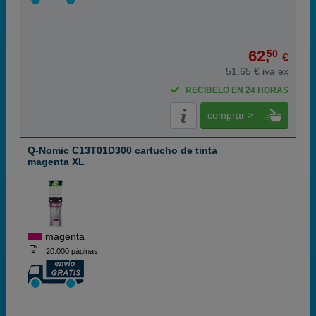
62,
50
€
51,65 € iva ex
RECÍBELO EN 24 HORAS
comprar >
Q-Nomic C13T01D300 cartucho de tinta
magenta XL
magenta
20.000 páginas