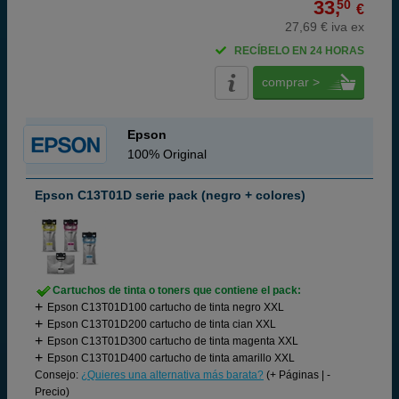
33,
50
€
27,69 € iva ex
RECÍBELO EN 24 HORAS
comprar >
Epson
100% Original
Epson C13T01D serie pack (negro + colores)
Cartuchos de tinta o toners que contiene el pack:
Epson C13T01D100 cartucho de tinta negro XXL
Epson C13T01D200 cartucho de tinta cian XXL
Epson C13T01D300 cartucho de tinta magenta XXL
Epson C13T01D400 cartucho de tinta amarillo XXL
Consejo:
¿Quieres una alternativa más barata?
(+ Páginas | -
Precio)