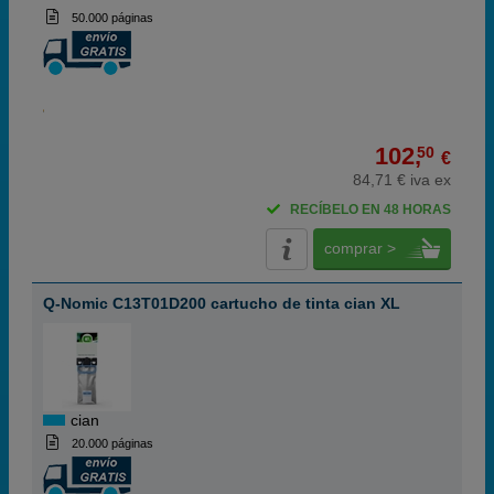
50.000 páginas
102,
50
€
84,71 € iva ex
RECÍBELO EN 48 HORAS
comprar >
Q-Nomic C13T01D200 cartucho de tinta cian XL
cian
20.000 páginas