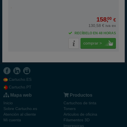
158,
00
€
130,58 € iva ex
RECÍBELO EN 48 HORAS
comprar >
Cartucho.ES
Cartucho.PT
Mapa web
Productos
Inicio
Cartuchos de tinta
Sobre Cartucho.es
Toners
Atención al cliente
Articulos de oficina
Mi cuenta
Filamentos 3D
Impresoras