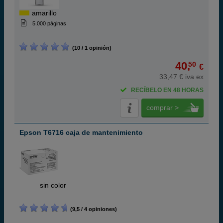
amarillo
5.000 páginas
(10 / 1 opinión)
40,
50
€
33,47 € iva ex
RECÍBELO EN 48 HORAS
comprar >
Epson T6716 caja de mantenimiento
ABC
sin color
(9,5 / 4 opiniones)