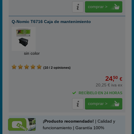
comprar >
Q-Nomic T6716 Caja de mantenimiento
ABC
sin color
(10 / 2 opiniones)
24,
50
€
20,25 € iva ex
RECÍBELO EN 24 HORAS
comprar >
¡Producto recomendado!
| Calidad y
funcionamiento | Garantía 100%