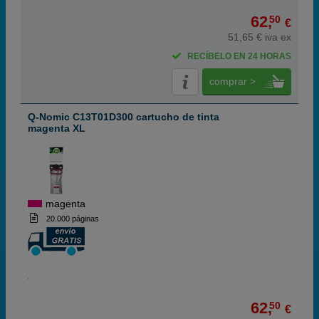
62,
50
€
51,65 € iva ex
RECÍBELO EN 24 HORAS
comprar >
Q-Nomic C13T01D300 cartucho de tinta
magenta XL
magenta
20.000 páginas
62,
50
€