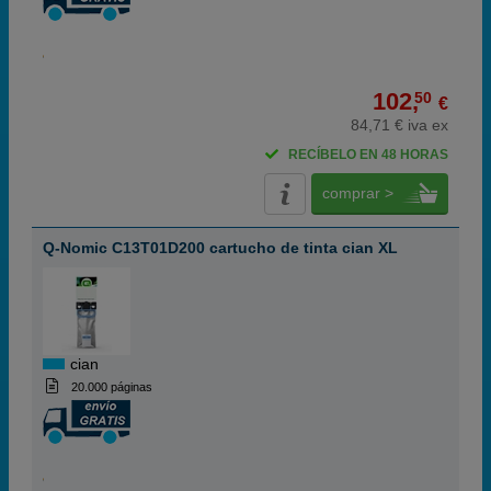
102,
50
€
84,71 € iva ex
RECÍBELO EN 48 HORAS
comprar >
Q-Nomic C13T01D200 cartucho de tinta cian XL
cian
20.000 páginas