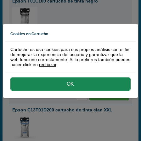
Epson T01C100 cartucho de tinta negro
Cookies en Cartucho
black
10.000 páginas
Cartucho.es usa cookies para sus propios análisis con el fin
de mejorar la experiencia del usuario y garantizar que la
(10 / 1 opinión)
web funcione correctamente. Si lo prefieres también puedes
hacer click en
rechazar
.
38,
50
€
31,82 € iva ex
RECÍBELO EN 24 HORAS
OK
comprar >
Epson C13T01D200 cartucho de tinta cian XXL