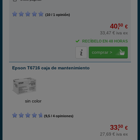
(10 / 1 opinión)
40,
50
€
33,47 € iva ex
RECÍBELO EN 48 HORAS
comprar >
Epson T6716 caja de mantenimiento
ABC
sin color
(9,5 / 4 opiniones)
33,
50
€
27,69 € iva ex