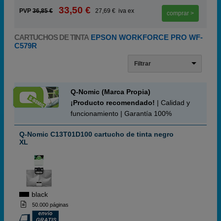
33,50 €
PVP
36,85 €
27,69 € iva ex
comprar >
CARTUCHOS DE TINTA
EPSON WORKFORCE PRO WF-
C579R
Filtrar
Q-Nomic (Marca Propia)
¡Producto recomendado!
| Calidad y
funcionamiento | Garantía 100%
Q-Nomic C13T01D100 cartucho de tinta negro
XL
black
50.000 páginas