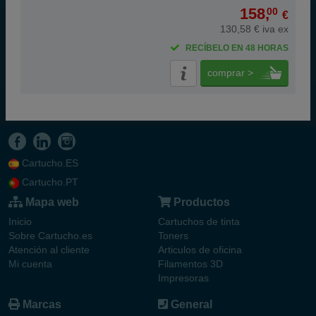
158,
00
€
130,58 € iva ex
RECÍBELO EN 48 HORAS
comprar >
Cartucho.ES
Cartucho.PT
Mapa web
Productos
Inicio
Cartuchos de tinta
Sobre Cartucho.es
Toners
Atención al cliente
Articulos de oficina
Mi cuenta
Filamentos 3D
Impresoras
Marcas
General