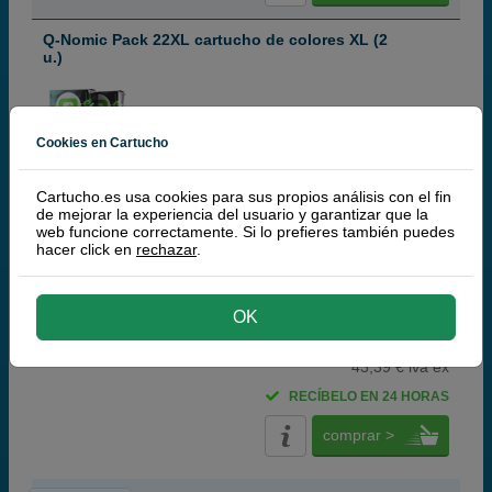
Q-Nomic Pack 22XL cartucho de colores XL (2
u.)
Cookies en Cartucho
Cartuchos de tinta o toners que contiene el pack:
Cartucho.es usa cookies para sus propios análisis con el fin
2x
Q-Nomic 22 Cartucho de tinta (C9352A) tri-color XL
23 ml
Pack ahorro
de mejorar la experiencia del usuario y garantizar que la
web funcione correctamente. Si lo prefieres también puedes
hacer click en
rechazar
.
(9,5 / 4 opiniones)
OK
52,
50
€
43,39 € iva ex
RECÍBELO EN 24 HORAS
comprar >