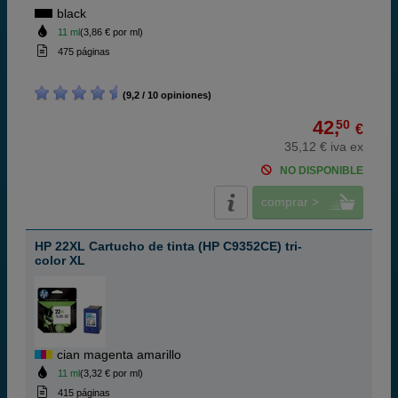
black
11 ml
(3,86 € por ml)
475 páginas
(9,2 / 10 opiniones)
42,
50
€
35,12 € iva ex
NO DISPONIBLE
comprar >
HP 22XL Cartucho de tinta (HP C9352CE) tri-
color XL
cian magenta amarillo
11 ml
(3,32 € por ml)
415 páginas