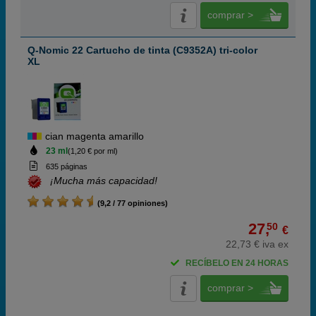
comprar >
Q-Nomic 22 Cartucho de tinta (C9352A) tri-color
XL
cian magenta amarillo
23 ml
(1,20 € por ml)
635 páginas
¡Mucha más capacidad!
(9,2 / 77 opiniones)
27,
50
€
22,73 € iva ex
RECÍBELO EN 24 HORAS
comprar >