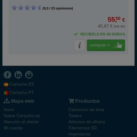
(9,3 / 23 opiniones)
55,
50
€
45,87 € iva ex
RECÍBELO EN 48 HORAS
comprar >
Cartucho.ES
Cartucho.PT
Mapa web
Productos
Inicio
Cartuchos de tinta
Sobre Cartucho.es
Toners
Atención al cliente
Articulos de oficina
Mi cuenta
Filamentos 3D
Impresoras