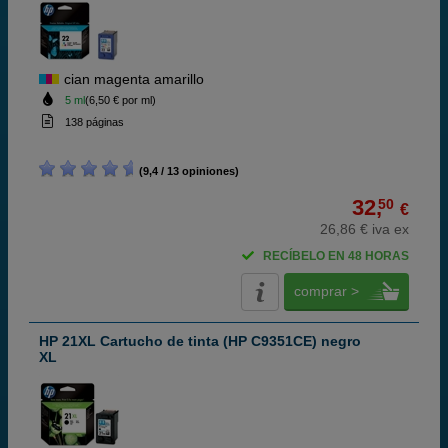
cian magenta amarillo
5 ml
(6,50 € por ml)
138 páginas
(9,4 / 13 opiniones)
32,
50
€
26,86 € iva ex
RECÍBELO EN 48 HORAS
comprar >
HP 21XL Cartucho de tinta (HP C9351CE) negro
XL