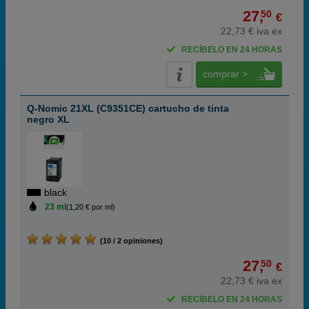
27,
50
€
22,73 € iva ex
RECÍBELO EN 24 HORAS
comprar >
Q-Nomic 21XL (C9351CE) cartucho de tinta
negro XL
black
23 ml
(1,20 € por ml)
(10 / 2 opiniones)
27,
50
€
22,73 € iva ex
RECÍBELO EN 24 HORAS