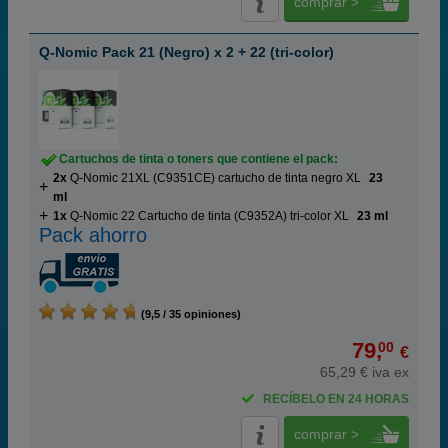
comprar >
Q-Nomic Pack 21 (Negro) x 2 + 22 (tri-color)
Cartuchos de tinta o toners que contiene el pack:
2x
Q-Nomic 21XL (C9351CE) cartucho de tinta negro XL
23
ml
1x
Q-Nomic 22 Cartucho de tinta (C9352A) tri-color XL
23 ml
Pack ahorro
(9,5 / 35 opiniones)
79,
00
€
65,29 € iva ex
RECÍBELO EN 24 HORAS
comprar >