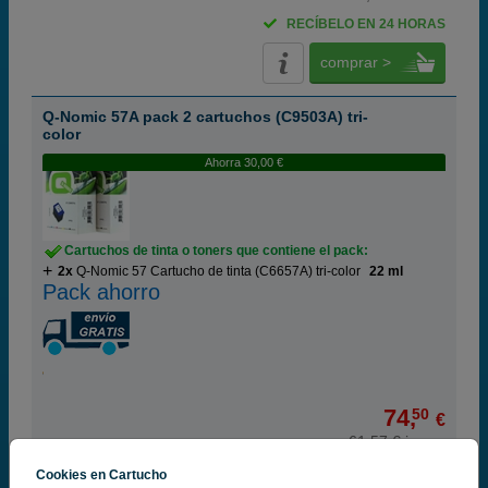
RECÍBELO EN 24 HORAS
comprar >
Q-Nomic 57A pack 2 cartuchos (C9503A) tri-
color
Ahorra 30,00 €
Cartuchos de tinta o toners que contiene el pack:
2x
Q-Nomic 57 Cartucho de tinta (C6657A) tri-color
22 ml
Pack ahorro
74,
50
€
61,57 € iva ex
RECÍBELO EN 24 HORAS
Cookies en Cartucho