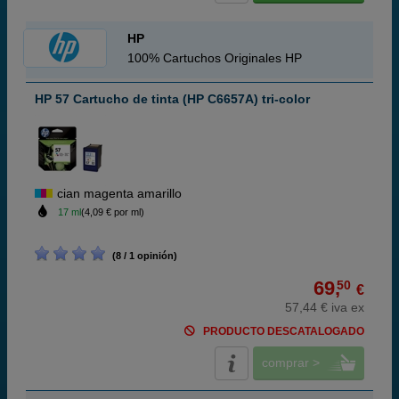
HP
100% Cartuchos Originales HP
HP 57 Cartucho de tinta (HP C6657A) tri-color
cian magenta amarillo
17 ml
(4,09 € por ml)
(8 / 1 opinión)
69,
50
€
57,44 € iva ex
PRODUCTO DESCATALOGADO
comprar >