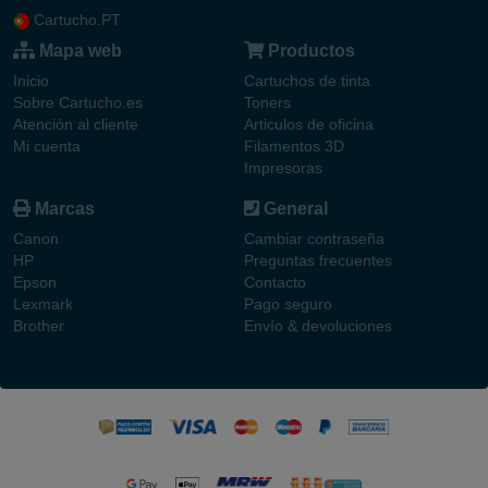
Cartucho.PT
Mapa web
Productos
Inicio
Cartuchos de tinta
Sobre Cartucho.es
Toners
Atención al cliente
Articulos de oficina
Mi cuenta
Filamentos 3D
Impresoras
Marcas
General
Canon
Cambiar contraseña
HP
Preguntas frecuentes
Epson
Contacto
Lexmark
Pago seguro
Brother
Envío & devoluciones