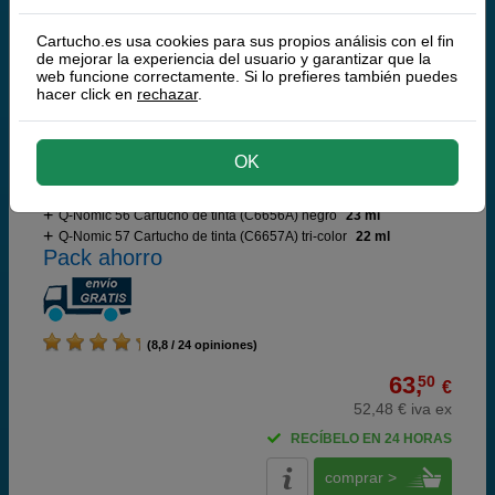
comprar >
Cartucho.es usa cookies para sus propios análisis con el fin
de mejorar la experiencia del usuario y garantizar que la
web funcione correctamente. Si lo prefieres también puedes
Q-Nomic Pack: 56 (Negro) + 57 (tri-color)
hacer click en
rechazar
.
Ahorra 42,00 €
OK
Cartuchos de tinta o toners que contiene el pack:
Q-Nomic 56 Cartucho de tinta (C6656A) negro
23 ml
Q-Nomic 57 Cartucho de tinta (C6657A) tri-color
22 ml
Pack ahorro
(8,8 / 24 opiniones)
63,
50
€
52,48 € iva ex
RECÍBELO EN 24 HORAS
comprar >