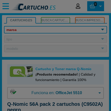
0
CARTUCHO.ES
BUSCA CARTUCHOS
BUSCA IMPRESORA
marca
tipo
modelo
Cartucho y Toner marca Q-Nomic
¡Producto recomendado!
| Calidad y
funcionamiento | Garantía 100%
Funciona en:
OfficeJet 5510
Q-Nomic 56A pack 2 cartuchos (C9502A)
negro