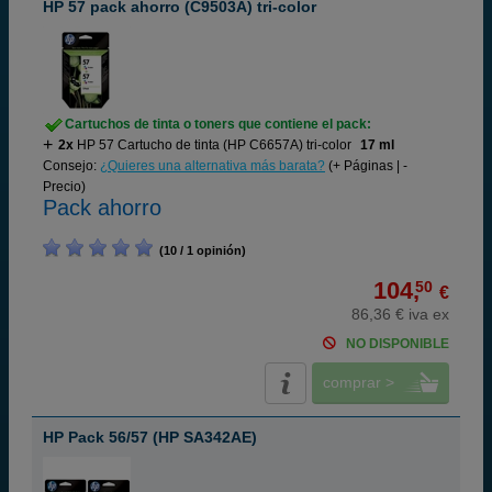
HP 57 pack ahorro (C9503A) tri-color
Cartuchos de tinta o toners que contiene el pack:
2x
HP 57 Cartucho de tinta (HP C6657A) tri-color
17 ml
Consejo:
¿Quieres una alternativa más barata?
(+ Páginas | -
Precio)
Pack ahorro
(10 / 1 opinión)
104,
50
€
86,36 € iva ex
NO DISPONIBLE
comprar >
HP Pack 56/57 (HP SA342AE)