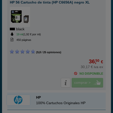
HP 56 Cartucho de tinta (HP C6656A) negro XL
black
19 ml
(1,92 € por ml)
450 páginas
(9,8 / 25 opiniones)
36,
50
€
30,17 € iva ex
NO DISPONIBLE
comprar >
HP
100% Cartuchos Originales HP