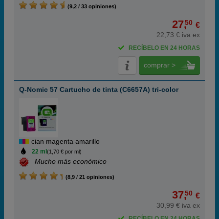
(9,2 / 33 opiniones)
27,
50
€
22,73 € iva ex
RECÍBELO EN 24 HORAS
comprar >
Q-Nomic 57 Cartucho de tinta (C6657A) tri-color
cian magenta amarillo
22 ml
(1,70 € por ml)
Mucho más económico
(8,9 / 21 opiniones)
37,
50
€
30,99 € iva ex
RECÍBELO EN 24 HORAS