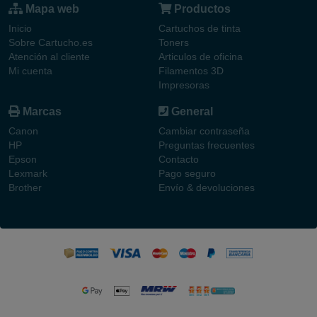
Mapa web
Productos
Inicio
Cartuchos de tinta
Sobre Cartucho.es
Toners
Atención al cliente
Articulos de oficina
Mi cuenta
Filamentos 3D
Impresoras
Marcas
General
Canon
Cambiar contraseña
HP
Preguntas frecuentes
Epson
Contacto
Lexmark
Pago seguro
Brother
Envío & devoluciones