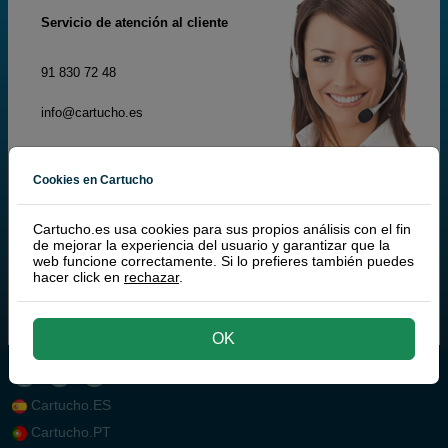
Servicio de atención
al cliente
91 830 72 48
info@cartucho.es
Lunes a Viernes 9:00 a 20:00
Cookies en Cartucho
Encuentra rápidamente la respuesta.
Cartucho.es usa cookies para sus propios análisis con el fin
de mejorar la experiencia del usuario y garantizar que la
BUSCAR
web funcione correctamente. Si lo prefieres también puedes
hacer click en
rechazar
.
OK
Cartucho.ES
Cartucho.PT