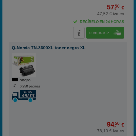
57,
50
€
47,52 € iva ex
RECÍBELO EN 24 HORAS
comprar >
Q-Nomic TN-3600XL toner negro XL
negro
6.250 páginas
94,
50
€
78,10 € iva ex