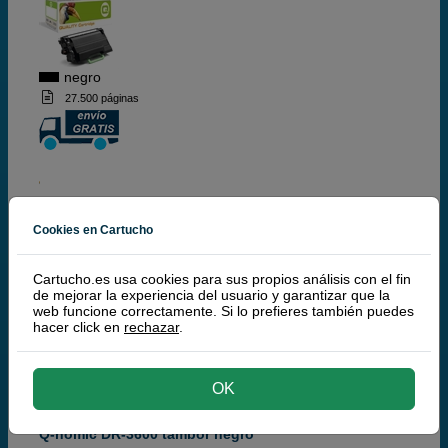
negro
27.500 páginas
154,
50
€
Cookies en Cartucho
127,69 € iva ex
RECÍBELO EN 24 HORAS
Cartucho.es usa cookies para sus propios análisis con el fin
de mejorar la experiencia del usuario y garantizar que la
comprar >
web funcione correctamente. Si lo prefieres también puedes
hacer click en
rechazar
.
¡Producto recomendado!
| Calidad y
funcionamiento | Garantía 100%
OK
Q-nomic DR-3600 tambor negro