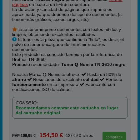
páginas
en base a un 5% de cobertura.
La duración y cantidad de páginas que imprime es
aproximada ya que depende del tipo de documentos (si
tienen más gráficos, textos largos, etc).
Este toner imprime documentos con textos nítidos y
limpios, obteniendo excelentes resultados.
El toner es la pieza que contiene la "tinta", es decir, el
polvo de toner encargado de imprimir nuestros
documentos.
Este producto es conocido también por la referencia de
Brother TN-3660.
Producto recomendado:
Toner Q-Nomic TN-3610 negro
.
Nuestra Marca Q-Nomic te ofrece:
Hasta un 80% de
ahorro
Resultados de excelente
calidad
Perfecto
funcionamiento
en tu impresora
Fabricante con
certificaciones ISO de calidad.
CONSEJO:
Recomendamos comprar este cartucho en lugar
del cartucho original.
154,50 €
PVP
169,95 €
127,69 € iva ex
comprar >