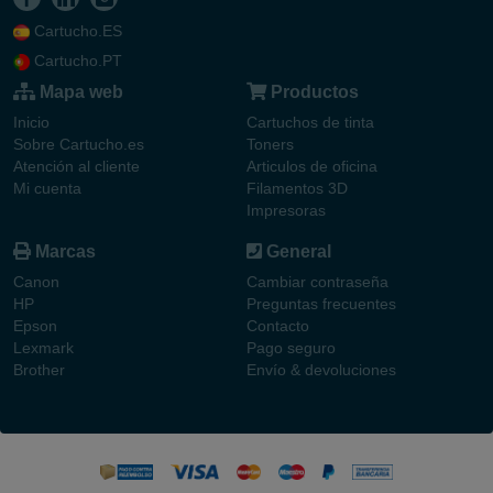
Cartucho.ES
Cartucho.PT
Mapa web
Productos
Inicio
Cartuchos de tinta
Sobre Cartucho.es
Toners
Atención al cliente
Articulos de oficina
Mi cuenta
Filamentos 3D
Impresoras
Marcas
General
Canon
Cambiar contraseña
HP
Preguntas frecuentes
Epson
Contacto
Lexmark
Pago seguro
Brother
Envío & devoluciones