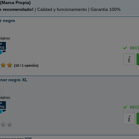
(Marca Propia)
o recomendado!
| Calidad y funcionamiento | Garantía 100%
r negro
o
páginas
RECÍ
(10 / 1 opinión)
ner negro XL
o
páginas
RECÍ