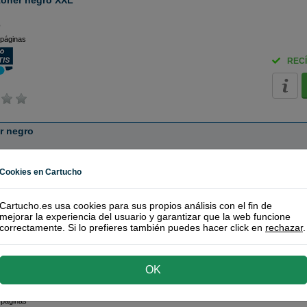
oner negro XXL
o
 páginas
RECÍ
r negro
o
 páginas
Cookies en Cartucho
RECÍ
Cartucho.es usa cookies para sus propios análisis con el fin de
mejorar la experiencia del usuario y garantizar que la web funcione
correctamente. Si lo prefieres también puedes hacer click en
rechazar
.
ner negro XL
OK
o
 páginas