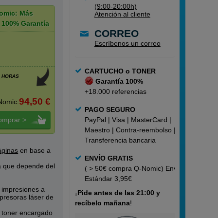
(9:00-20:00h)
omic: Más
Atención al cliente
 100% Garantía
CORREO
Escríbenos un correo
CARTUCHO o TONER
4 HORAS
Garantía 100%
+18.000 referencias
94,50 €
Nomic:
PAGO SEGURO
omprar >
PayPal | Visa | MasterCard |
Maestro | Contra-reembolso |
Transferencia bancaria
áginas
en base a
ENVÍO GRATIS
a que depende del
( > 50€ compra Q-Nomic) Envío
Estándar 3,95€
r impresiones a
¡
Pide
antes de las 21:00 y
presoras láser de
recíbelo mañana
!
de toner encargado