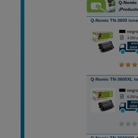
Q-Nomic 
¡Product
Q-Nomic TN-3600 tone
negr
3.250 
Q-Nomic TN-3600XL to
negr
6.250 