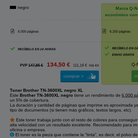
negro
Marca Q-N
económico con
6.000 páginas
6.250 páginas
RECÍBELO EN 2
RECÍBELO EN 24 HORAS
ENVIO GRATIS
134,50 €
Q-
PVP
147,95 €
111,16 € iva ex
c
comprar >
Toner Brother TN-3600XL negro XL
Este
Brother TN-3600XL negro
tiene un rendimiento de
6.000 p
un 5% de cobertura.
La duración y cantidad de páginas que imprime es aproximada y
tipo de documentos (si tienen más gráficos, textos largos, etc).
Este toner trabaja junto con el resto de colores para consegui
alta velocidad con un resultado excelente. Recomendado para im
oficina o empresa.
El toner es la pieza que contiene la "tinta", es decir, el polvo 