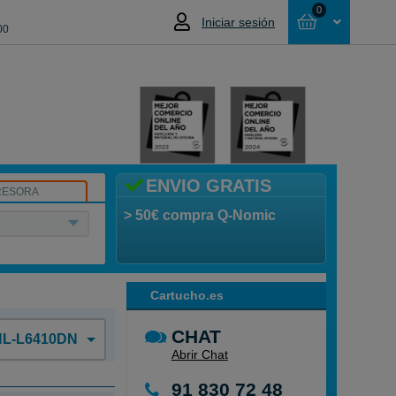
0
Iniciar sesión
00
Cesta
NO HAS SELECCIONADO NINGÚN
PRODUCTO
ENVIO GRATIS
RESORA
> 50€ compra Q-Nomic
Cartucho.es
CHAT
HL-L6410DN
Abrir Chat
91 830 72 48