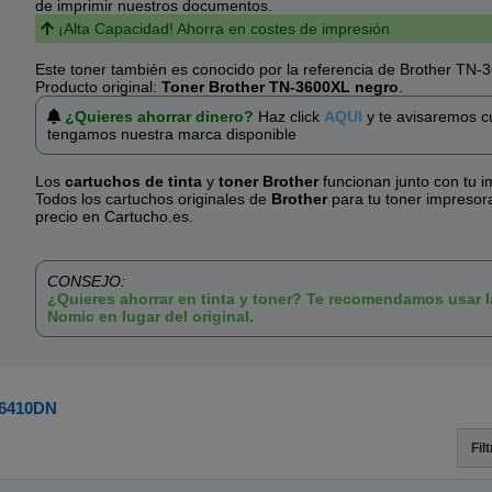
de imprimir nuestros documentos.
¡Alta Capacidad! Ahorra en costes de impresión
Este toner también es conocido por la referencia de Brother TN
Producto original:
Toner Brother TN-3600XL negro
.
¿Quieres ahorrar dinero?
Haz click
AQUI
y te avisaremos 
tengamos nuestra marca disponible
Los
cartuchos de tinta
y
toner Brother
funcionan junto con tu i
Todos los cartuchos originales de
Brother
para tu toner impresora
precio en Cartucho.es.
CONSEJO:
¿Quieres ahorrar en tinta y toner? Te recomendamos usar 
Nomic en lugar del original.
6410DN
Fil