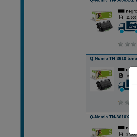
Q-Nomic TN-3600XXL t
negr
11.500
Q-Nomic TN-3610 tone
negr
19.500
Q-Nomic TN-3610XL to
negr
27.500