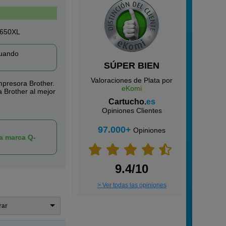
-3650XL
cuando
SÚPER BIEN
Valoraciones de Plata por
mpresora Brother.
eKomi
 Brother al mejor
Cartucho.
es
Opiniones Clientes
97.000+
Opiniones
la marca Q-
9.4/10
> Ver todas las opiniones
trar