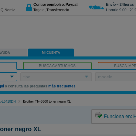
Contrareembolso, Paypal,
Envío < 24horas
€ Q-Nomic
Tarjeta, Transferencia
Horario 9:00 - 21:
AYUDA
MI CUENTA
BUSCA CARTUCHOS
BUSCA IMP
tipo
modelo
quí
o consulta las preguntas
más frecuentes
L-L6410DN
Brother TN-3600 toner negro XL
Funciona en:
toner negro XL