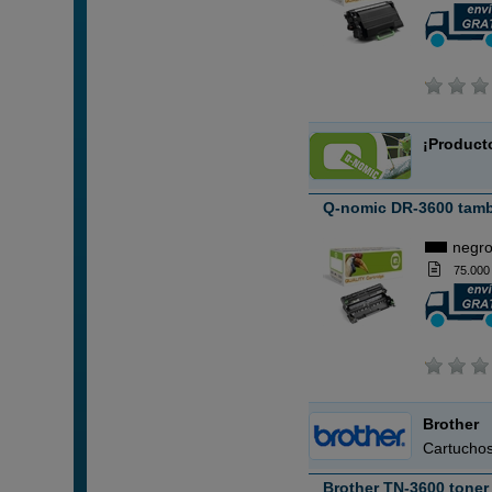
¡Product
Q-nomic DR-3600 tamb
negr
75.000
Brother
Cartuchos
Brother TN-3600 toner