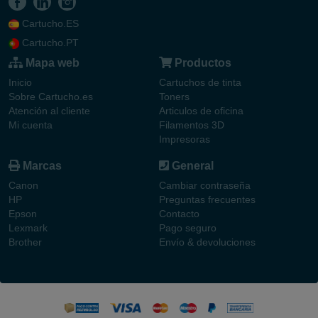
Cartucho.ES
Cartucho.PT
Mapa web
Productos
Inicio
Cartuchos de tinta
Sobre Cartucho.es
Toners
Atención al cliente
Articulos de oficina
Mi cuenta
Filamentos 3D
Impresoras
Marcas
General
Canon
Cambiar contraseña
HP
Preguntas frecuentes
Epson
Contacto
Lexmark
Pago seguro
Brother
Envío & devoluciones