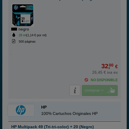
negro
28 ml
(1,14 € por ml)
500 páginas
32,
00
€
26,45 € iva ex
NO DISPONIBLE
comprar >
HP
100% Cartuchos Originales HP
HP Multipack 49 (Tri-tri-color) + 20 (Negro)