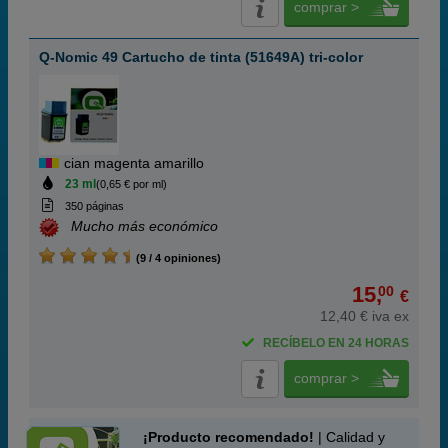
comprar >
Q-Nomic 49 Cartucho de tinta (51649A) tri-color
cian magenta amarillo
23 ml
(0,65 € por ml)
350 páginas
Mucho más económico
(9 / 4 opiniones)
15,
00
€
12,40 € iva ex
RECÍBELO EN 24 HORAS
comprar >
¡Producto recomendado!
| Calidad y