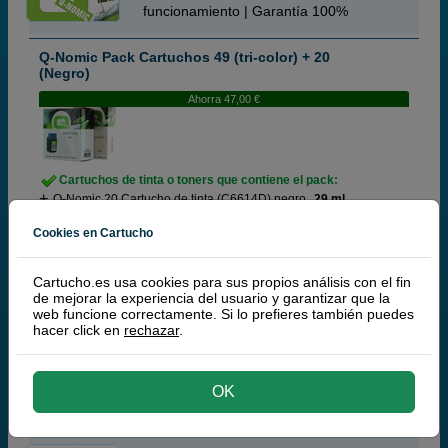
funcionamiento | Garantía 100%
Q-Nomic Pack Cartuchos 49 (tri-color) + 20
(Negro)
Ahorra 47,00 €
Cartuchos de tinta o toners que contiene el pack:
Q-Nomic 20 Cartucho de tinta (C6614D) negro
29 ml
Q-Nomic 49 Cartucho de tinta (51649A) tri-color
23 ml
Cookies en Cartucho
Pack ahorro
Cartucho.es usa cookies para sus propios análisis con el fin
de mejorar la experiencia del usuario y garantizar que la
27,
50
web funcione correctamente. Si lo prefieres también puedes
€
hacer click en
rechazar
.
22,73 € iva ex
RECÍBELO EN 48 HORAS
OK
comprar >