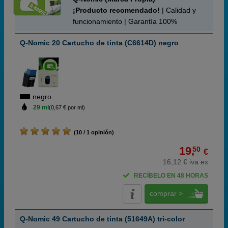
¡Producto recomendado!
| Calidad y
funcionamiento | Garantía 100%
Q-Nomic 20 Cartucho de tinta (C6614D) negro
negro
29 ml
(0,67 € por ml)
(10 / 1 opinión)
19,
50
€
16,12 € iva ex
RECÍBELO EN 48 HORAS
comprar >
Q-Nomic 49 Cartucho de tinta (51649A) tri-color