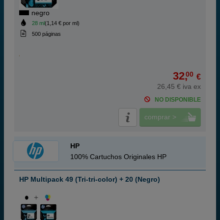
negro
28 ml
(1,14 € por ml)
500 páginas
32,
00
€
26,45 € iva ex
NO DISPONIBLE
comprar >
HP
100% Cartuchos Originales HP
HP Multipack 49 (Tri-tri-color) + 20 (Negro)