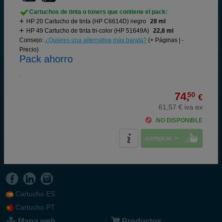
Cartuchos de tinta o toners que contiene el pack:
HP 20 Cartucho de tinta (HP C6614D) negro
28 ml
HP 49 Cartucho de tinta tri-color (HP 51649A)
22,8 ml
Consejo:
¿Quieres una alternativa más barata?
(+ Páginas | -
Precio)
Pack ahorro
74,
50
€
61,57 € iva ex
NO DISPONIBLE
comprar >
Cartucho.ES
Cartucho.PT
Mapa web
Productos