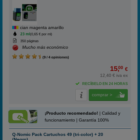
cian magenta amarillo
23 ml
(0,65 € por ml)
350 páginas
Mucho más económico
(9 / 4 opiniones)
15,
00
€
12,40 € iva ex
RECÍBELO EN 24 HORAS
comprar >
¡Producto recomendado!
| Calidad y
funcionamiento | Garantía 100%
Q-Nomic Pack Cartuchos 49 (tri-color) + 20
(Negro)