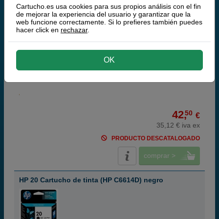
HP 49 Cartucho de tinta tri-color (HP 51649A)
Cartucho.es usa cookies para sus propios análisis con el fin
de mejorar la experiencia del usuario y garantizar que la
web funcione correctamente. Si lo prefieres también puedes
hacer click en
rechazar
.
cian magenta amarillo
OK
22,8 ml
(1,86 € por ml)
350 páginas
42,
50
€
35,12 € iva ex
PRODUCTO DESCATALOGADO
comprar >
HP 20 Cartucho de tinta (HP C6614D) negro