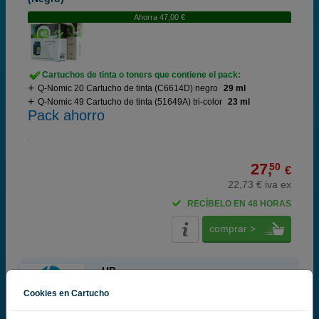
Ahorra 47,00 €
Cartuchos de tinta o toners que contiene el pack:
Q-Nomic 20 Cartucho de tinta (C6614D) negro
29 ml
Q-Nomic 49 Cartucho de tinta (51649A) tri-color
23 ml
Pack ahorro
27,
50
€
22,73 € iva ex
RECÍBELO EN 48 HORAS
comprar >
HP
100% Cartuchos Originales HP
Cookies en Cartucho