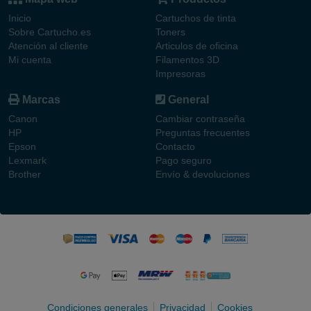
Inicio
Cartuchos de tinta
Sobre Cartucho.es
Toners
Atención al cliente
Articulos de oficina
Mi cuenta
Filamentos 3D
Impresoras
Marcas
General
Canon
Cambiar contraseña
HP
Preguntas frecuentes
Epson
Contacto
Lexmark
Pago seguro
Brother
Envío & devoluciones
Condiciones generales
Privacidad
Cookies