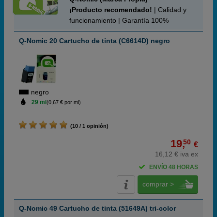
¡Producto recomendado!
| Calidad y
funcionamiento | Garantía 100%
Q-Nomic 20 Cartucho de tinta (C6614D) negro
negro
29 ml
(0,67 € por ml)
(10 / 1 opinión)
19,
50
€
16,12 € iva ex
ENVÍO 48 HORAS
comprar >
Q-Nomic 49 Cartucho de tinta (51649A) tri-color