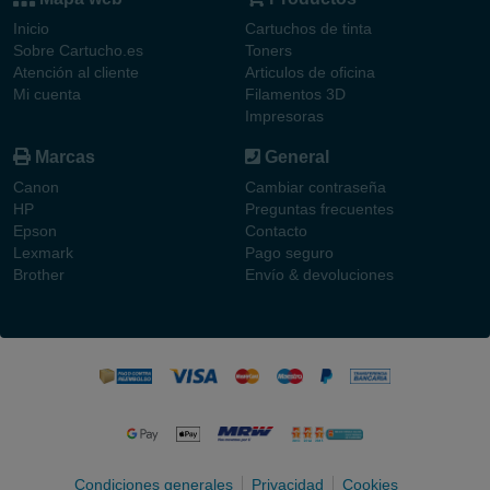
Inicio
Cartuchos de tinta
Sobre Cartucho.es
Toners
Atención al cliente
Articulos de oficina
Mi cuenta
Filamentos 3D
Impresoras
Marcas
General
Canon
Cambiar contraseña
HP
Preguntas frecuentes
Epson
Contacto
Lexmark
Pago seguro
Brother
Envío & devoluciones
Condiciones generales
Privacidad
Cookies