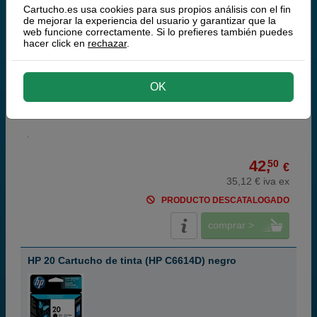
HP 49 Cartucho de tinta tri-color (HP 51649A)
Cartucho.es usa cookies para sus propios análisis con el fin
de mejorar la experiencia del usuario y garantizar que la
web funcione correctamente. Si lo prefieres también puedes
hacer click en
rechazar
.
cian magenta amarillo
OK
22,8 ml
(1,86 € por ml)
350 páginas
42,
50
€
35,12 € iva ex
PRODUCTO DESCATALOGADO
comprar >
HP 20 Cartucho de tinta (HP C6614D) negro