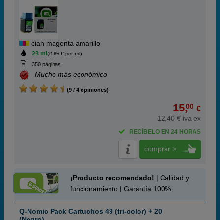
cian magenta amarillo
23 ml
(0,65 € por ml)
350 páginas
Mucho más económico
(9 / 4 opiniones)
15,
00
€
12,40 € iva ex
RECÍBELO EN 24 HORAS
comprar >
¡Producto recomendado!
| Calidad y
funcionamiento | Garantía 100%
Q-Nomic Pack Cartuchos 49 (tri-color) + 20
(Negro)