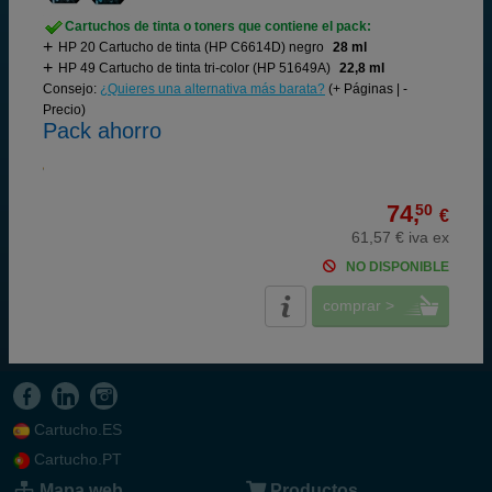
Cartuchos de tinta o toners que contiene el pack:
HP 20 Cartucho de tinta (HP C6614D) negro
28 ml
HP 49 Cartucho de tinta tri-color (HP 51649A)
22,8 ml
Consejo:
¿Quieres una alternativa más barata?
(+ Páginas | -
Precio)
Pack ahorro
74,
50
€
61,57 € iva ex
NO DISPONIBLE
comprar >
Cartucho.ES
Cartucho.PT
Mapa web
Productos