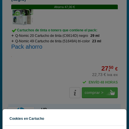
Ahorra 47,00 €
Cartuchos de tinta o toners que contiene el pack:
Q-Nomic 20 Cartucho de tinta (C6614D) negro
29 ml
Q-Nomic 49 Cartucho de tinta (51649A) tri-color
23 ml
Pack ahorro
27,
50
€
22,73 € iva ex
ENVÍO 48 HORAS
comprar >
HP
100% Cartuchos Originales HP
Cookies en Cartucho