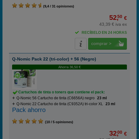
(9,4 / 31 opiniones)
52,
50
€
43,39 € iva ex
RECÍBELO EN 24 HORAS
comprar >
Q-Nomic Pack 22 (tri-color) + 56 (Negro)
Ahorra 36,50 €
Cartuchos de tinta o toners que contiene el pack:
Q-Nomic 56 Cartucho de tinta (C6656A) negro
23 ml
Q-Nomic 22 Cartucho de tinta (C9352A) tri-color XL
23 ml
Pack ahorro
(10 / 5 opiniones)
32,
00
€