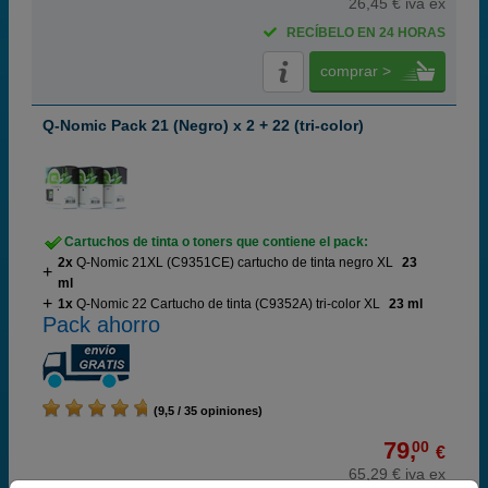
26,45 € iva ex
RECÍBELO EN 24 HORAS
comprar >
Q-Nomic Pack 21 (Negro) x 2 + 22 (tri-color)
Cartuchos de tinta o toners que contiene el pack:
2x
Q-Nomic 21XL (C9351CE) cartucho de tinta negro XL
23
ml
1x
Q-Nomic 22 Cartucho de tinta (C9352A) tri-color XL
23 ml
Pack ahorro
(9,5 / 35 opiniones)
79,
00
€
65,29 € iva ex