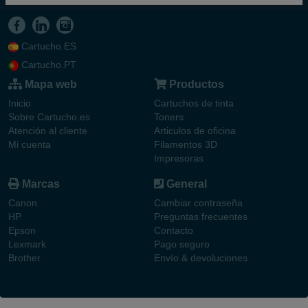
Cartucho.ES
Cartucho.PT
Mapa web
Productos
Inicio
Cartuchos de tinta
Sobre Cartucho.es
Toners
Atención al cliente
Articulos de oficina
Mi cuenta
Filamentos 3D
Impresoras
Marcas
General
Canon
Cambiar contraseña
HP
Preguntas frecuentes
Epson
Contacto
Lexmark
Pago seguro
Brother
Envío & devoluciones