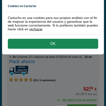
RECÍBELO EN 24 HORAS
Cookies en Cartucho
comprar >
Cartucho.es usa cookies para sus propios análisis con el fin
de mejorar la experiencia del usuario y garantizar que la
Q-Nomic Pack 22XL cartucho de colores XL (2
web funcione correctamente. Si lo prefieres también puedes
u.)
hacer click en
rechazar
.
OK
Cartuchos de tinta o toners que contiene el pack:
2x
Q-Nomic 22 Cartucho de tinta (C9352A) tri-color XL
23 ml
Pack ahorro
(9,5 / 4 opiniones)
52,
50
€
43,39 € iva ex
RECÍBELO EN 24 HORAS