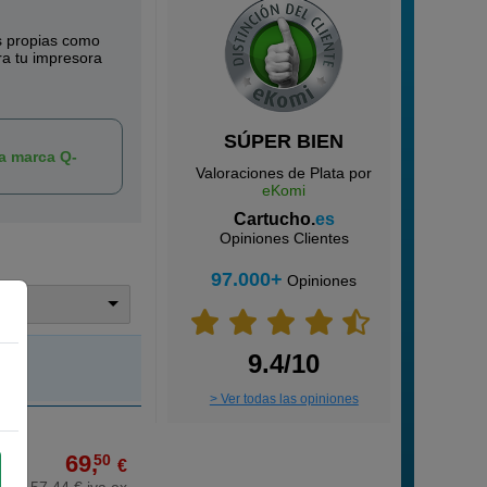
s propias como
a tu impresora
SÚPER BIEN
la marca Q-
Valoraciones de Plata por
eKomi
Cartucho.
es
Opiniones Clientes
97.000+
Opiniones
trar
9.4/10
> Ver todas las opiniones
69,
50
€