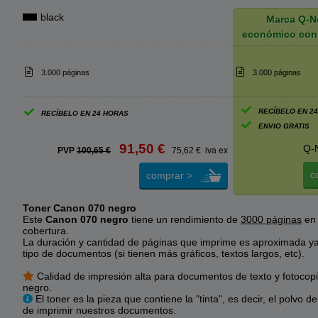
black
Marca Q-N
económico con
3.000 páginas
3.000 páginas
RECÍBELO EN 2
RECÍBELO EN 24 HORAS
ENVIO GRATIS
91,50 €
Q-
PVP
100,65 €
75,62 € iva ex
c
comprar >
Toner Canon 070 negro
Este
Canon 070 negro
tiene un rendimiento de
3000 páginas
en 
cobertura.
La duración y cantidad de páginas que imprime es aproximada y
tipo de documentos (si tienen más gráficos, textos largos, etc).
Calidad de impresión alta para documentos de texto y fotocop
negro.
El toner es la pieza que contiene la "tinta", es decir, el polvo 
de imprimir nuestros documentos.