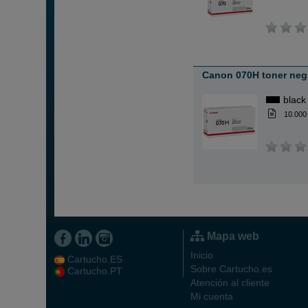
Canon 070H toner neg
black
10.000
Mapa web
Inicio
Cartucho.ES
Sobre Cartucho.es
Cartucho.PT
Atención al cliente
Mi cuenta