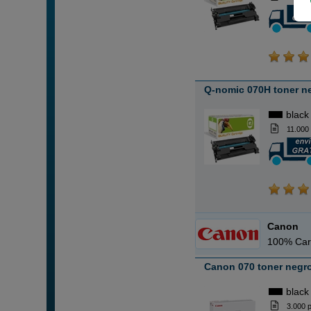
Q-nomic 070H toner n
black
11.000
Canon
100% Car
Canon 070 toner negr
black
3.000 