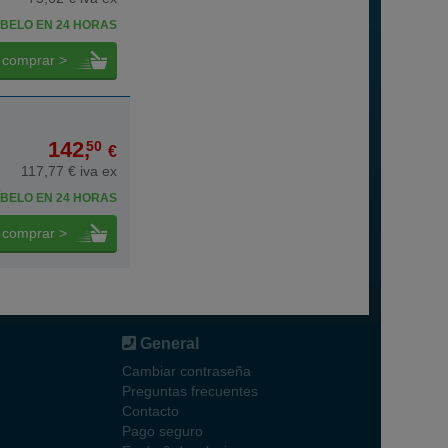
BELO EN 24 HORAS
comprar >
142,
50
€
117,77 € iva ex
BELO EN 24 HORAS
comprar >
General
Cambiar contraseña
Preguntas frecuentes
Contacto
Pago seguro