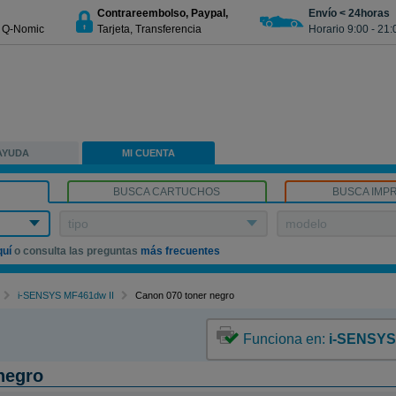
Contrareembolso, Paypal,
Envío < 24horas
€ Q-Nomic
Tarjeta, Transferencia
Horario 9:00 - 21:
AYUDA
MI CUENTA
BUSCA CARTUCHOS
BUSCA IMP
tipo
modelo
quí
o consulta las preguntas
más frecuentes
i-SENSYS MF461dw II
Canon 070 toner negro
Funciona en:
i-SENSYS
negro