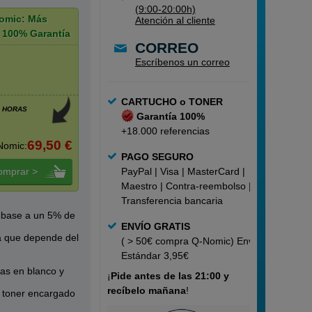
(9:00-20:00h)
omic: Más
Atención al cliente
 100% Garantía
CORREO
Escríbenos un correo
CARTUCHO o TONER
4 HORAS
Garantía 100%
+18.000 referencias
69,50 €
Nomic:
PAGO SEGURO
omprar >
PayPal | Visa | MasterCard |
Maestro | Contra-reembolso |
Transferencia bancaria
base a un 5% de
ENVÍO GRATIS
a que depende del
( > 50€ compra Q-Nomic) Envío
Estándar 3,95€
ias en blanco y
¡
Pide
antes de las 21:00 y
recíbelo mañana
!
de toner encargado