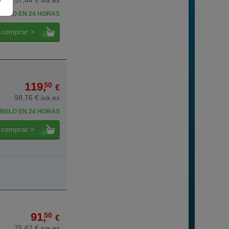
57,44 € iva ex
BELO EN 24 HORAS
comprar >
119,
50
€
98,76 € iva ex
BELO EN 24 HORAS
comprar >
91,
50
€
75,62 € iva ex