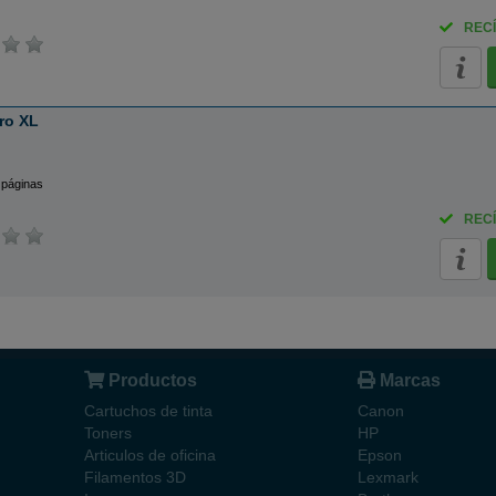
RECÍ
ro XL
 páginas
RECÍ
Productos
Marcas
Cartuchos de tinta
Canon
Toners
HP
Articulos de oficina
Epson
Filamentos 3D
Lexmark