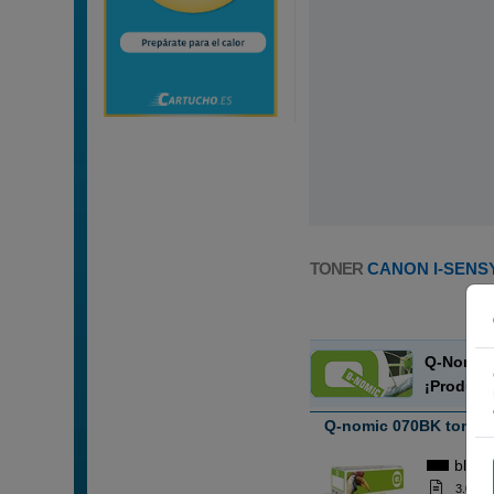
TONER
CANON I-SENSY
Q-Nomic 
¡Product
Q-nomic 070BK toner 
black
3.000 