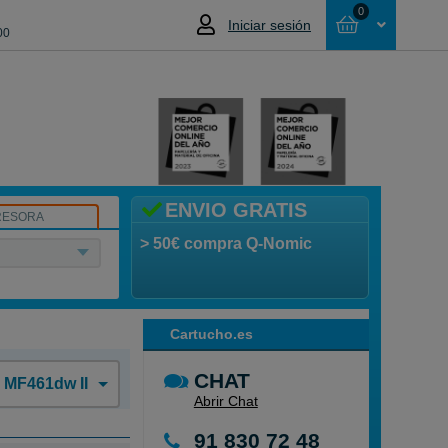
0
Iniciar sesión
00
Cesta
NO HAS SELECCIONADO NINGÚN
PRODUCTO
ENVIO GRATIS
RESORA
> 50€ compra Q-Nomic
Cartucho.es
CHAT
 MF461dw II
Abrir Chat
91 830 72 48