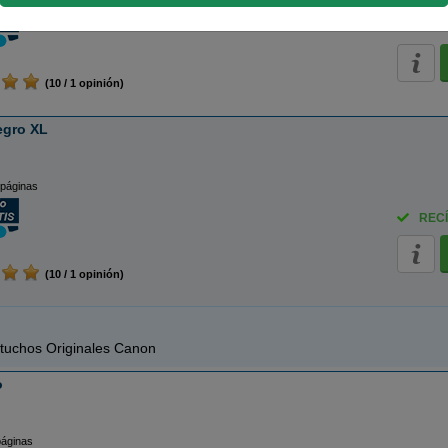
RECÍ
(10 / 1 opinión)
egro XL
 páginas
RECÍ
(10 / 1 opinión)
tuchos Originales Canon
o
páginas