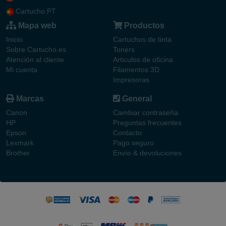
Cartucho.PT
Mapa web
Productos
Inicio
Cartuchos de tinta
Sobre Cartucho.es
Toners
Atención al cliente
Articulos de oficina
Mi cuenta
Filamentos 3D
Impresoras
Marcas
General
Canon
Cambiar contraseña
HP
Preguntas frecuentes
Epson
Contacto
Lexmark
Pago seguro
Brother
Envío & devoluciones