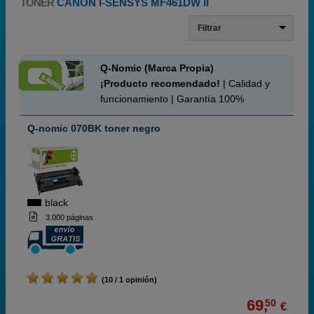
TONER
CANON I-SENSYS MF461DW II
Filtrar
Q-Nomic (Marca Propia)
¡Producto recomendado!
| Calidad y
funcionamiento | Garantía 100%
Q-nomic 070BK toner negro
black
3.000 páginas
(10 / 1 opinión)
69,
50
€