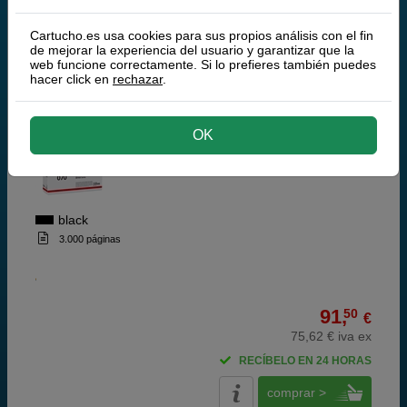
comprar >
Cartucho.es usa cookies para sus propios análisis con el fin
de mejorar la experiencia del usuario y garantizar que la
Canon
web funcione correctamente. Si lo prefieres también puedes
hacer click en
rechazar
.
100% Cartuchos Originales Canon
Canon 070 toner negro
OK
black
3.000 páginas
91,
50
€
75,62 € iva ex
RECÍBELO EN 24 HORAS
comprar >