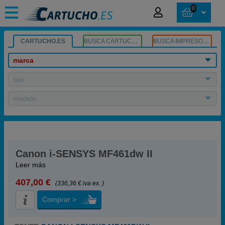
0
CARTUCHO.ES
BUSCA CARTUCHOS
BUSCA IMPRESORA
marca
tipo
modelo
Canon i-SENSYS MF461dw II
Leer más
407,00 €
(336,36 € iva ex. )
Comprar >