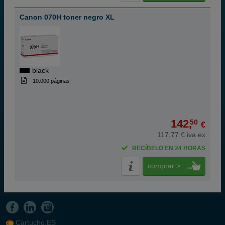
Canon 070H toner negro XL
black
10.000 páginas
142,
50
€
117,77 € iva ex
RECÍBELO EN 24 HORAS
comprar >
Cartucho.ES