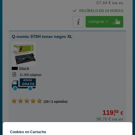
57,44 € iva ex
RECÍBELO EN 24 HORAS
comprar >
Q-nomic 070H toner negro XL
black
11.000 páginas
(10 / 1 opinión)
119,
50
€
98,76 € iva ex
RECÍBELO EN 24 HORAS
Cookies en Cartucho