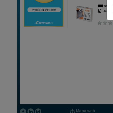
negr
6.000 
Mapa web