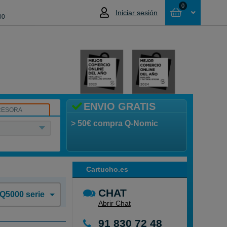
0
Iniciar sesión
00
Cesta
NO HAS SELECCIONADO NINGÚN
PRODUCTO
ENVIO GRATIS
RESORA
> 50€ compra Q-Nomic
Cartucho.es
CHAT
Q5000 serie
Abrir Chat
91 830 72 48