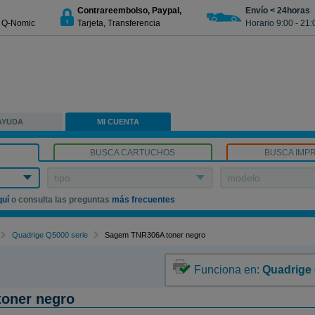
Contrareembolso, Paypal,
Envío < 24horas
€ Q-Nomic
Tarjeta, Transferencia
Horario 9:00 - 21:
AYUDA
MI CUENTA
BUSCA CARTUCHOS
BUSCA IMP
tipo
modelo
quí
o consulta las preguntas
más frecuentes
Quadrige Q5000 serie
Sagem TNR306A toner negro
Funciona en:
Quadrige 
oner negro