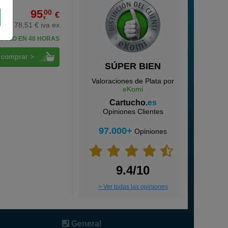
95,
00
€
78,51 € iva ex
BELO EN 48 HORAS
comprar >
SÚPER BIEN
Valoraciones de Plata por
eKomi
Cartucho.
es
Opiniones Clientes
97.000+
Opiniones
9.4/10
> Ver todas las opiniones
General