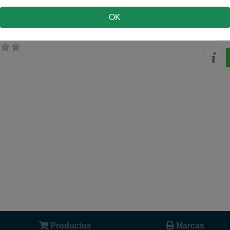
o
OK
páginas
RECÍ
Productos
Marcas