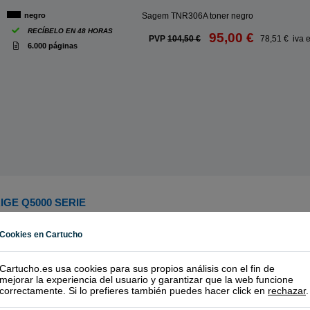
negro
Sagem TNR306A toner negro
RECÍBELO EN 48 HORAS
95,00 €
PVP
104,50 €
78,51 € iva 
6.000 páginas
GE Q5000 SERIE
Fil
Cookies en Cartucho
Cartucho.es usa cookies para sus propios análisis con el fin de
mejorar la experiencia del usuario y garantizar que la web funcione
correctamente. Si lo prefieres también puedes hacer click en
rechazar
.
 negro