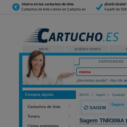
Ahorra en tus cartuchos de tinta
¡Envío Gratis!
Cartuchos de tinta o toner en Cartucho.es
A partir de 50
INICIO
QUIÉNES SOMOS
CARTUCHO.ES
marca
¿Necesitas ayuda? - Haz clic
a
Compra rápida
INICIO
Sagem
Quadrige
Sagem
Cartuchos de tinta
Toners
Sagem TNR306A t
Cintas entintadas