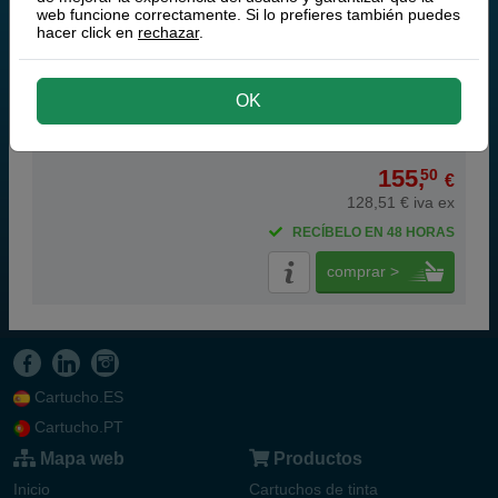
web funcione correctamente. Si lo prefieres también puedes
hacer click en
rechazar
.
45.000 páginas
OK
155,
50
€
128,51 € iva ex
RECÍBELO EN 48 HORAS
comprar >
Cartucho.ES
Cartucho.PT
Mapa web
Productos
Inicio
Cartuchos de tinta