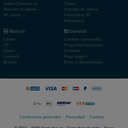
Sobre Cartucho.es
Toners
Atención al cliente
Articulos de oficina
Mi cuenta
Filamentos 3D
Impresoras
Marcas
General
Canon
Cambiar contraseña
HP
Preguntas frecuentes
Epson
Contacto
Lexmark
Pago seguro
Brother
Envío & devoluciones
Condiciones generales
Privacidad
Cookies
© 2011 - 2026 Cartucho.es - Cartuchos de tinta - Toner