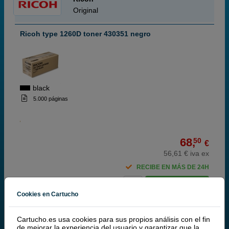
Original
Ricoh type 1260D toner 430351 negro
black
5.000 páginas
68,
50
€
56,61 € iva ex
RECIBE EN MÁS DE 24H
comprar >
Cookies en Cartucho
Ricoh type 1013 (411113) fotoconductor
Cartucho.es usa cookies para sus propios análisis con el fin
de mejorar la experiencia del usuario y garantizar que la