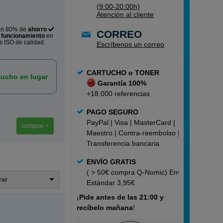
(9:00-20:00h)
Atención al cliente
un 80% de
ahorro
CORREO
o
funcionamiento
en
s ISO de calidad.
Escríbenos un correo
CARTUCHO o TONER
ucho en lugar
Garantía 100%
+18.000 referencias
PAGO SEGURO
PayPal | Visa | MasterCard |
comprar >
Maestro | Contra-reembolso |
Transferencia bancaria
ENVÍO GRATIS
( > 50€ compra Q-Nomic) Envío
trar
Estándar 3,95€
¡
Pide
antes de las 21:00 y
recíbelo mañana
!