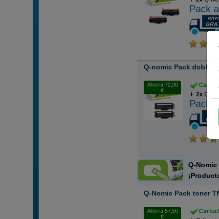
Pack a
Q-nomic Pack doble T
Ahorra 72,00
Cartuch
€
2x
Q-No
Pack a
Q-Nomi
¡Product
Q-Nomic Pack toner T
Ahorra 57,50
Cartuch
€