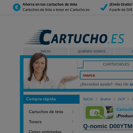
Ahorra en tus cartuchos de tinta
¡Envío Gratis!
Cartuchos de tinta o toner en Cartucho.es
A partir de 50
INICIO
QUIÉNES SOMOS
CARTUCHO.ES
marca
¿Necesitas ayuda? - Haz clic
a
Compra rápida
INICIO
Brother
DCP
Cartuch
Cartuchos de tinta
¡Produc
Toners
Q-nomic D00YTM0
Cintas entintadas