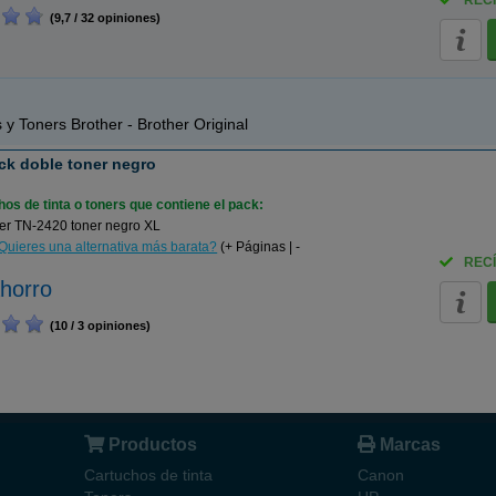
RECÍ
(9,7 / 32 opiniones)
 y Toners Brother - Brother Original
ck doble toner negro
os de tinta o toners que contiene el pack:
er TN-2420 toner negro XL
Quieres una alternativa más barata?
(+ Páginas | -
RECÍ
horro
(10 / 3 opiniones)
Productos
Marcas
Cartuchos de tinta
Canon