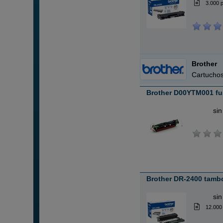
3.000 
Brother
Cartuchos
Brother D00YTM001 fu
ABC
sin
Brother DR-2400 tamb
ABC
sin
12.000