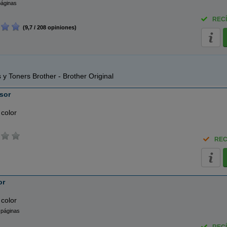
páginas
RECÍ
(9,7 / 208 opiniones)
 y Toners Brother - Brother Original
sor
 color
REC
or
 color
 páginas