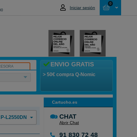
0
Iniciar sesión
00
Cesta
NO HAS SELECCIONADO NINGÚN
PRODUCTO
ENVIO GRATIS
RESORA
> 50€ compra Q-Nomic
Cartucho.es
CHAT
P-L2550DN
Abrir Chat
91 830 72 48