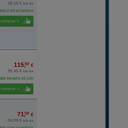
68,18 € iva ex
BELO EN 24 HORAS
comprar >
115,
50
€
95,45 € iva ex
IBE EN MÁS DE 24H
comprar >
71,
50
€
59,09 € iva ex