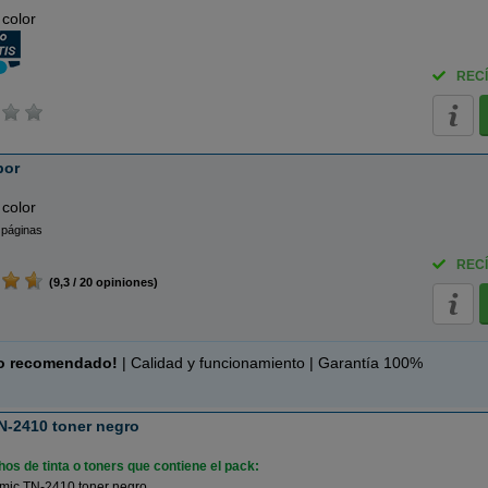
 color
RECÍ
bor
 color
 páginas
RECÍ
(9,3 / 20 opiniones)
o recomendado!
| Calidad y funcionamiento | Garantía 100%
N-2410 toner negro
os de tinta o toners que contiene el pack:
mic TN-2410 toner negro