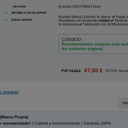
ABC
sin color
Q-nomic D00YTM001 fusor
RECÍBELO EN 24 HORAS
Nuestra Marca Q-Nomic te ofrece:
Hasta 
ENVIO GRATIS
Resultados de excelente
calidad
Perfect
tu impresora
Fabricante con certificacione
CONSEJO:
Recomendamos comprar este cart
del cartucho original.
67,50 €
PVP
74,25 €
55,79 € iva ex
L2550DN
Fil
(Marca Propia)
o recomendado!
| Calidad y funcionamiento | Garantía 100%