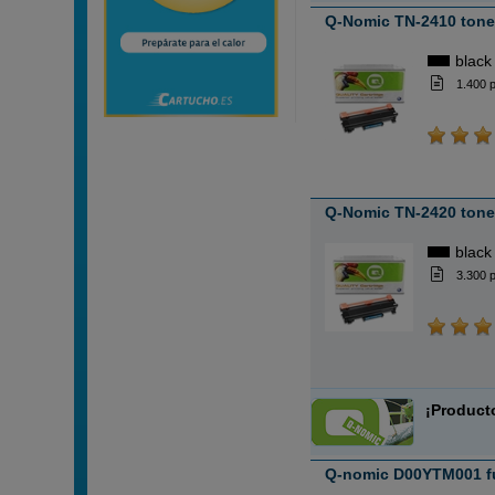
Q-Nomic TN-2410 tone
black
1.400 
Q-Nomic TN-2420 tone
black
3.300 
¡Product
Q-nomic D00YTM001 f