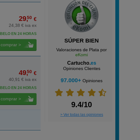
29,
50
€
24,38 € iva ex
BELO EN 24 HORAS
SÚPER BIEN
comprar >
Valoraciones de Plata por
eKomi
Cartucho.
es
Opiniones Clientes
49,
50
€
40,91 € iva ex
97.000+
Opiniones
BELO EN 24 HORAS
comprar >
9.4/10
> Ver todas las opiniones