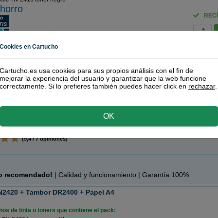
horro
RECÍ
(10 / 2 opiniones)
Cookies en Cartucho
N-2420 toner negro
Cartucho.es usa cookies para sus propios análisis con el fin de
mejorar la experiencia del usuario y garantizar que la web funcione
os de tinta o toners que contiene el pack:
correctamente. Si lo prefieres también puedes hacer click en
rechazar
.
mic TN-2420 toner negro XL
horro
RECÍ
OK
(9,4 / 7 opiniones)
c
o recomendado!
| Calidad y funcionamiento | Garantía 100%
N2420 + Tambor DR2400 + Papel A4
os de tinta o toners que contiene el pack: