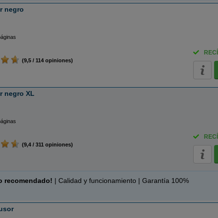
r negro
páginas
RECÍ
(9,5 / 114 opiniones)
r negro XL
páginas
RECÍ
(9,4 / 311 opiniones)
o recomendado!
| Calidad y funcionamiento | Garantía 100%
usor