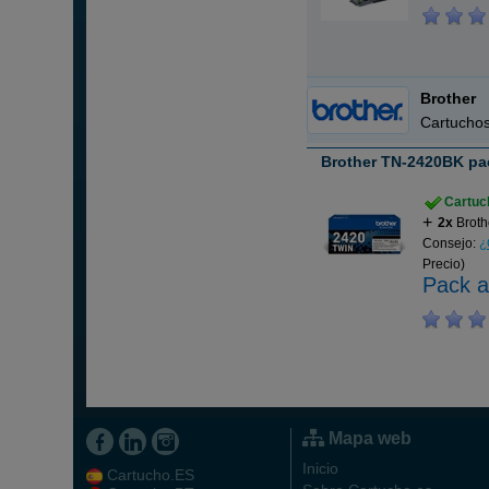
Brother
Cartuchos
Brother TN-2420BK pa
Cartuch
2x
Broth
Consejo:
¿
Precio)
Pack a
Mapa web
Inicio
Cartucho.ES