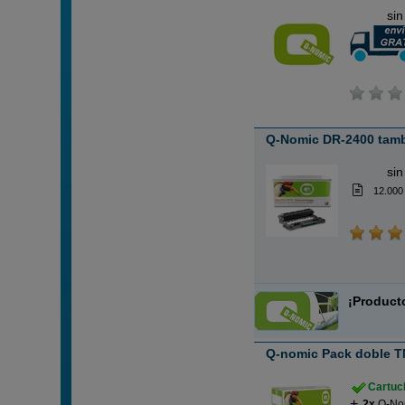
ABC
sin
Q-Nomic DR-2400 tam
ABC
sin
12.000
¡Product
Q-nomic Pack doble T
Cartuch
2x
Q-No