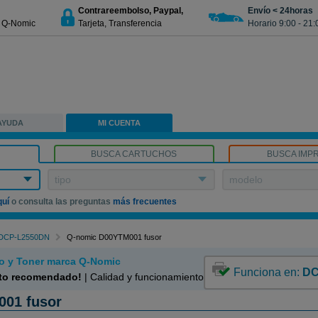
Contrareembolso, Paypal,
Envío < 24horas
€ Q-Nomic
Tarjeta, Transferencia
Horario 9:00 - 21:
AYUDA
MI CUENTA
BUSCA CARTUCHOS
BUSCA IMP
tipo
modelo
quí
o consulta las preguntas
más frecuentes
DCP-L2550DN
Q-nomic D00YTM001 fusor
o y Toner marca Q-Nomic
Funciona en:
DC
to recomendado!
| Calidad y funcionamiento | Garantía 100%
01 fusor