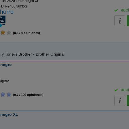
 TN-2420 toner negro XL
 DR-2400 tambor
RECÍ
horro
(8,5 / 4 opiniones)
 y Toners Brother - Brother Original
 negro
páginas
RECÍ
(9,7 / 109 opiniones)
 negro XL