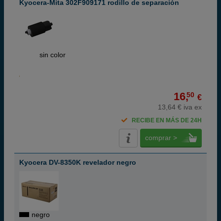
Kyocera-Mita 302F909171 rodillo de separación
ABC
sin color
16,
50
€
13,64 € iva ex
RECIBE EN MÁS DE 24H
comprar >
Kyocera DV-8350K revelador negro
negro