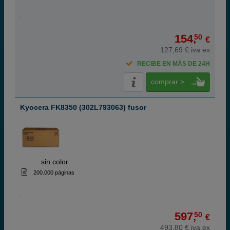
154,
50
€
127,69 € iva ex
RECIBE EN MÁS DE 24H
comprar >
Kyocera FK8350 (302L793063) fusor
ABC
sin color
200.000 páginas
597,
50
€
493,80 € iva ex