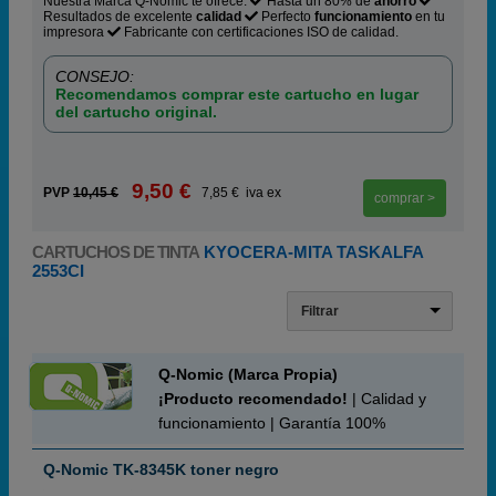
Nuestra Marca Q-Nomic te ofrece:
Hasta un 80% de
ahorro
Resultados de excelente
calidad
Perfecto
funcionamiento
en tu
impresora
Fabricante con certificaciones ISO de calidad.
CONSEJO:
Recomendamos comprar este cartucho en lugar
del cartucho original.
9,50 €
PVP
10,45 €
7,85 € iva ex
comprar >
CARTUCHOS DE TINTA
KYOCERA-MITA TASKALFA
2553CI
Filtrar
Q-Nomic (Marca Propia)
¡Producto recomendado!
| Calidad y
funcionamiento | Garantía 100%
Q-Nomic TK-8345K toner negro