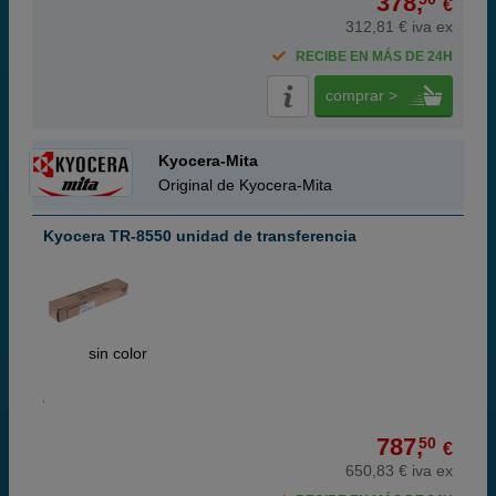
378,
€
312,81 € iva ex
RECIBE EN MÁS DE 24H
comprar >
Kyocera-Mita
Original de Kyocera-Mita
Kyocera TR-8550 unidad de transferencia
ABC
sin color
787,
50
€
650,83 € iva ex