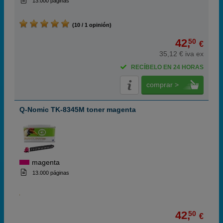
13.000 páginas
(10 / 1 opinión)
42,
50
€
35,12 € iva ex
RECÍBELO EN 24 HORAS
comprar >
Q-Nomic TK-8345M toner magenta
magenta
13.000 páginas
42,
50
€