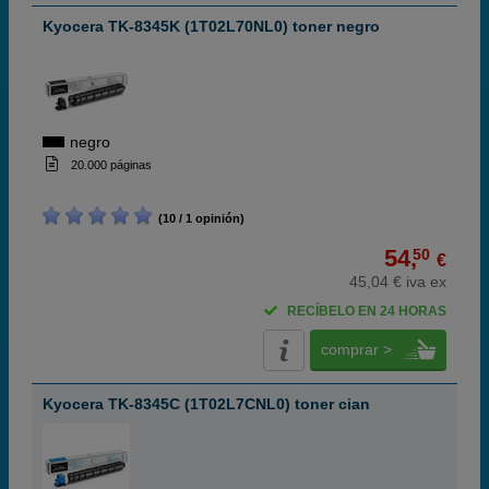
Kyocera TK-8345K (1T02L70NL0) toner negro
negro
20.000 páginas
(10 / 1 opinión)
54,
50
€
45,04 € iva ex
RECÍBELO EN 24 HORAS
comprar >
Kyocera TK-8345C (1T02L7CNL0) toner cian