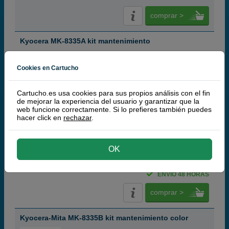
comprar >
Kyocera MK-8335A kit mantenimiento
Cookies en Cartucho
Cartucho.es usa cookies para sus propios análisis con el fin
negro
de mejorar la experiencia del usuario y garantizar que la
200.000 páginas
web funcione correctamente. Si lo prefieres también puedes
hacer click en
rechazar
.
137,
50
OK
€
113,64 € iva ex
ENVÍO 48 HORAS
comprar >
Kyocera-Mita MK-8335B kit mantenimiento color