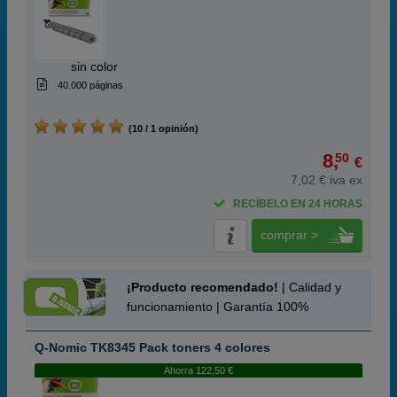
ABC
sin color
40.000 páginas
(10 / 1 opinión)
8,
50
€
7,02 € iva ex
RECÍBELO EN 24 HORAS
comprar >
¡Producto recomendado!
| Calidad y
funcionamiento | Garantía 100%
Q-Nomic TK8345 Pack toners 4 colores
Ahorra 122,50 €