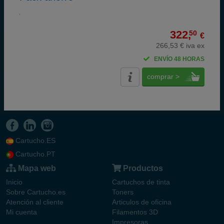
322,
50
€
266,53 € iva ex
ENVÍO 48 HORAS
comprar >
Cartucho.ES
Cartucho.PT
Mapa web
Productos
Inicio
Cartuchos de tinta
Sobre Cartucho.es
Toners
Atención al cliente
Articulos de oficina
Mi cuenta
Filamentos 3D
Impresoras