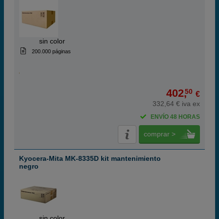
ABC
sin color
200.000 páginas
402,
50
€
332,64 € iva ex
ENVÍO 48 HORAS
comprar >
Kyocera-Mita MK-8335D kit mantenimiento
negro
ABC
sin color