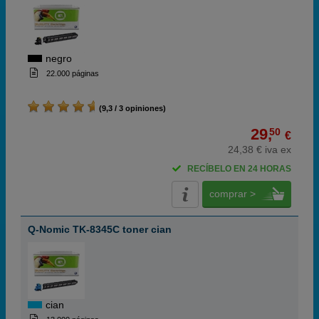
negro
22.000 páginas
(9,3 / 3 opiniones)
29,
50
€
24,38 € iva ex
RECÍBELO EN 24 HORAS
comprar >
Q-Nomic TK-8345C toner cian
cian