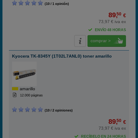
(10 / 1 opinión)
89,
50
€
73,97 € iva ex
ENVÍO 48 HORAS
comprar >
Kyocera TK-8345Y (1T02L7ANL0) toner amarillo
amarillo
12.000 páginas
(10 / 2 opiniones)
89,
50
€
73,97 € iva ex
RECÍBELO EN 24 HORAS