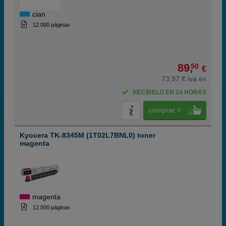
cian
12.000 páginas
89,
50
€
73,97 € iva ex
RECÍBELO EN 24 HORAS
comprar >
Kyocera TK-8345M (1T02L7BNL0) toner
magenta
magenta
12.000 páginas