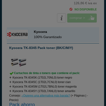
126,86 € iva ex
NO DISPONIBLE
comprar >
Kyocera
100% Garantizado
Kyocera TK-8345 Pack toner (BK/C/M/Y)
Cartuchos de tinta o toners que contiene el pack:
Kyocera TK-8345K (1T02L70NL0) toner negro
Kyocera TK-8345C (1T02L7CNL0) toner cian
Kyocera TK-8345M (1T02L7BNL0) toner magenta
Kyocera TK-8345Y (1T02L7ANL0) toner amarillo
Consejo:
¿Quieres una alternativa más barata?
(+ Páginas | -
Precio)
Pack ahorro