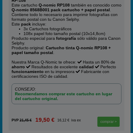
RP-108
Este cartucho
Q-nomic RP108
también es conocido como
Q-nomic 8568B001 pack cartucho + papel postal
.
Contiene todo lo necesario para imprimir fotografías con
formato postal con tu Canon Selphy.
Este
pack
incluye:
3x Cartuchos fotográficos
108x papel foto tamaño postal (10x14,8cm)
Producto especial para
fotografía
sólo válido para Canon
Selphy.
Producto original:
Cartucho tinta Q-nomic RP108 +
papel tamaño postal
.
Nuestra Marca Q-Nomic te ofrece:
Hasta un 80% de
ahorro
Resultados de excelente
calidad
Perfecto
funcionamiento
en tu impresora
Fabricante con
certificaciones ISO de calidad.
CONSEJO:
Recomendamos comprar este cartucho en lugar
del cartucho original.
19,50 €
PVP
21,45 €
16,12 € iva ex
comprar >