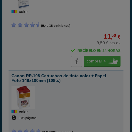
color
(9,4 / 16 opiniones)
11,
50
€
9,50 € iva ex
RECÍBELO EN 24 HORAS
comprar >
Canon RP-108 Cartuchos de tinta color + Papel
Foto 148x100mm (108u.)
color
108 páginas