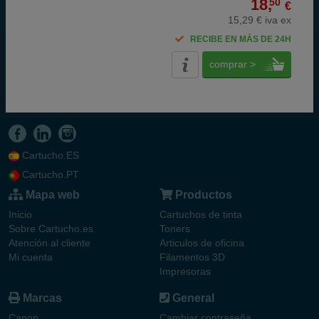
18,
50
€
15,29 € iva ex
RECIBE EN MÁS DE 24H
comprar >
Cartucho.ES
Cartucho.PT
Mapa web
Productos
Inicio
Cartuchos de tinta
Sobre Cartucho.es
Toners
Atención al cliente
Articulos de oficina
Mi cuenta
Filamentos 3D
Impresoras
Marcas
General
Canon
Cambiar contraseña