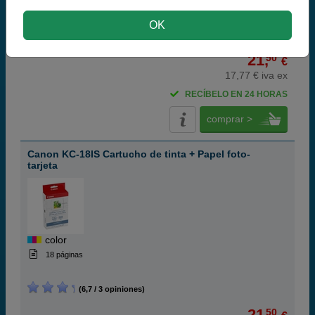
color
OK
(9,7 / 12 opiniones)
21,
50
€
17,77 € iva ex
RECÍBELO EN 24 HORAS
comprar >
Canon KC-18IS Cartucho de tinta + Papel foto-
tarjeta
color
18 páginas
(6,7 / 3 opiniones)
21,
50