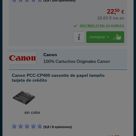
(9,8 / 205 opiniones)
22,
50
€
18,60 € iva ex
RECÍBELO EN 24 HORAS
comprar >
Canon
100% Cartuchos Originales Canon
Canon PCC-CP400 cassette de papel tamaño
tarjeta de crédito
ABC
sin color
(9,8 / 8 opiniones)