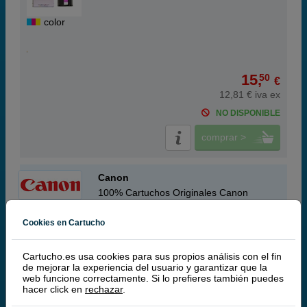
color
15,
50
€
12,81 € iva ex
NO DISPONIBLE
comprar >
Canon
100% Cartuchos Originales Canon
Cookies en Cartucho
Canon KC-18IF Cartucho de Tinta + Papel
Fotográfico Tarjeta Adhesiva 86x54mm (18u.)
Cartucho.es usa cookies para sus propios análisis con el fin
de mejorar la experiencia del usuario y garantizar que la
web funcione correctamente. Si lo prefieres también puedes
hacer click en
rechazar
.