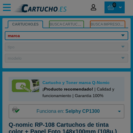
0
CARTUCHO.ES
BUSCA CARTUCHOS
BUSCA IMPRESORA
marca
tipo
modelo
Cartucho y Toner marca Q-Nomic
¡Producto recomendado!
| Calidad y
funcionamiento | Garantía 100%
Funciona en:
Selphy CP1300
Q-nomic RP-108 Cartuchos de tinta
color + Papel Foto 148x100mm (108u.)