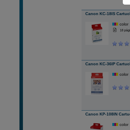
Canon KC-18IS Cartucho
color
18 pág
Canon KC-36IP Cartuch
color
Canon KP-108IN Cartu
color