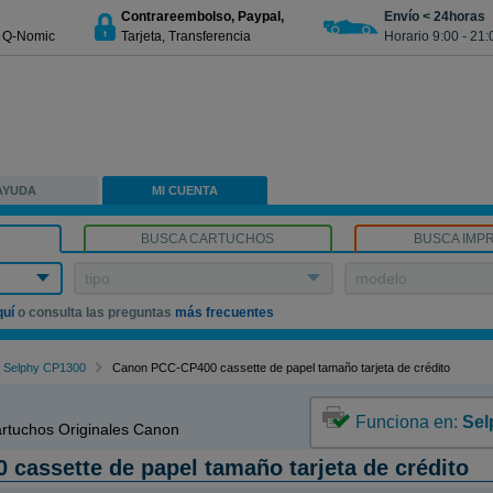
Contrareembolso, Paypal,
Envío < 24horas
€ Q-Nomic
Tarjeta, Transferencia
Horario 9:00 - 21:
AYUDA
MI CUENTA
BUSCA CARTUCHOS
BUSCA IMP
tipo
modelo
quí
o consulta las preguntas
más frecuentes
Selphy CP1300
Canon PCC-CP400 cassette de papel tamaño tarjeta de crédito
Funciona en:
Sel
rtuchos Originales Canon
cassette de papel tamaño tarjeta de crédito