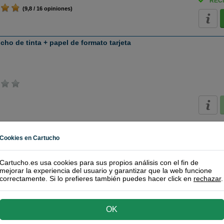
RECÍ
(9,8 / 16 opiniones)
ho de tinta + papel de formato tarjeta
Cookies en Cartucho
tuchos Originales Canon
o de Tinta + Papel Fotográfico Tarjeta Adhesiva 86x54mm (18u.)
Cartucho.es usa cookies para sus propios análisis con el fin de
mejorar la experiencia del usuario y garantizar que la web funcione
correctamente. Si lo prefieres también puedes hacer click en
rechazar
.
(9,7 / 12 opiniones)
RECÍ
OK