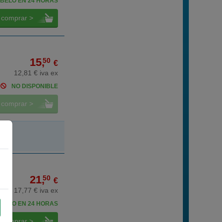
BELO EN 24 HORAS
comprar >
15,
50
€
12,81 € iva ex
NO DISPONIBLE
comprar >
21,
50
€
17,77 € iva ex
BELO EN 24 HORAS
comprar >