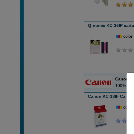
Q-nomic KC-36IP cartuc
color
Canon
100% Car
Canon KC-18IF Cartuch
color