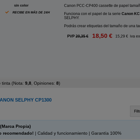
ABC
sin color
Canon PCC-CP400 cassette de papel tamaño 
RECIBE EN MÁS DE 24H
Funciona con el papel de la serie
Canon KC
SELPHY.
Podrás crear etiquetas del tamaño de una tar
18,50 €
PVP
20,35 €
15,29 € iva ex
tinta (
Nota:
9,8
, Opiniones:
8
)
ANON SELPHY CP1300
Fil
(Marca Propia)
o recomendado!
| Calidad y funcionamiento | Garantía 100%