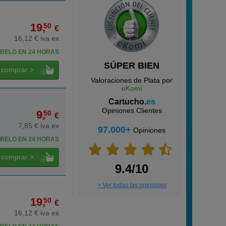
19,
50
€
16,12 € iva ex
BELO EN 24 HORAS
SÚPER BIEN
comprar >
Valoraciones de Plata por
eKomi
Cartucho.
es
Opiniones Clientes
9,
50
€
7,85 € iva ex
97.000+
Opiniones
BELO EN 24 HORAS
comprar >
9.4/10
> Ver todas las opiniones
19,
50
€
16,12 € iva ex