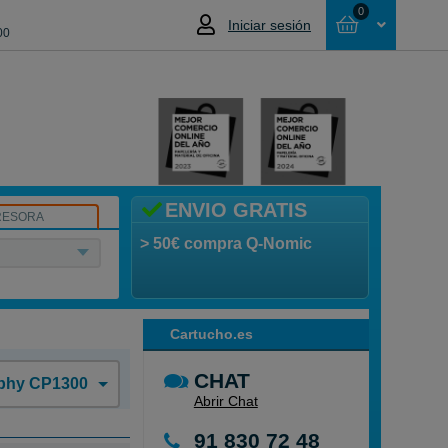
0
Iniciar sesión
00
Cesta
NO HAS SELECCIONADO NINGÚN
PRODUCTO
ENVIO GRATIS
RESORA
> 50€ compra Q-Nomic
Cartucho.es
CHAT
phy CP1300
Abrir Chat
91 830 72 48