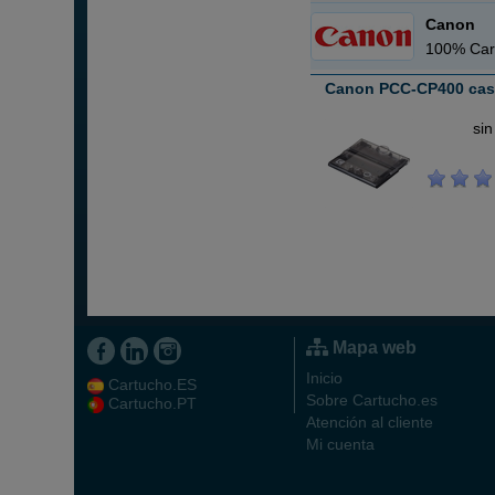
Canon
100% Car
Canon PCC-CP400 casse
ABC
sin
Mapa web
Inicio
Cartucho.ES
Sobre Cartucho.es
Cartucho.PT
Atención al cliente
Mi cuenta